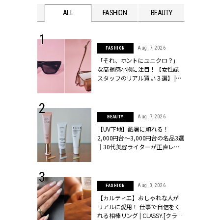
WEDDING
ALL
FASHION
BEAUTY
WEDDIN
 16, 2026
Aug, 7, 2026
FASHION
はアリ？お呼
「それ、ホントにユニクロ？」
コーデ＆マナ
な高揚感小物に注目！【女性誌
Y.[クラッシィ]
スタッフのリアル買い３選】 |
CLASSY.[クラッシィ]
 13, 2025
Aug, 7, 2026
BEAUTY
ブランドのリ
【UV下地】酷暑に頼れる！
0代カップルの
2,000円台〜3,000円台の名品3選
SSY.[クラッシ
｜30代美容ライターが正直レビ
ュー | CLASSY.[クラッシィ]
 24, 2026
Aug, 3, 2026
FASHION
方３選】結婚
【カルティエ】おしゃれな人が
“シンプル黒ワ
リアルに愛用！ 仕事で自信をく
フ』で盛るのが
れる相棒リング | CLASSY.[クラッ