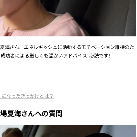
スメ＞ | CLASSY.[クラッシィ]
正解！ | CLASSY.
Aug, 5, 2026
Jun,
BEAUTY
WEDDING
忙しい毎日に「うるおいター
【一生ものジュエ
ボ」を。新【SOFINA BASIC＋】
存在感が際立つ！
のお手入れでうるおってなめら
「トゥギャザー」
かな肌を目指す | CLASSY.[クラッ
目 | CLASSY.[クラ
場夏海さん。“エネルギッシュに活動するモチベーション維持のた
シィ]
若き成功者による厳しくも温かいアドバイス！必読です！
Aug, 8, 2026
Aug,
BEAUTY
WEDDING
【シャネル】「ココ マドモアゼ
20万円台〜【カル
ル クラッシュ アプソリュ」の限
ング４選】ラブ、トリ
定カフェが登場！世界観に没入
を『マリッジ』に
できる体験型イベントが開催 |
ます！ | CLASSY.
CLASSY.[クラッシィ]
ーになったきっかけとは？
Nov, 17, 2025
Nov,
BEAUTY
WEDDING
條場夏海さんへの質問
【落ちない名品リップ10選】塗
【結婚式のお呼ば
り直しできない・皮むけしやす
りとカブらない「
いetc.悩みをクリア | CLASSY.[ク
ルエット」が正解！ | 
ラッシィ]
ラッシィ]