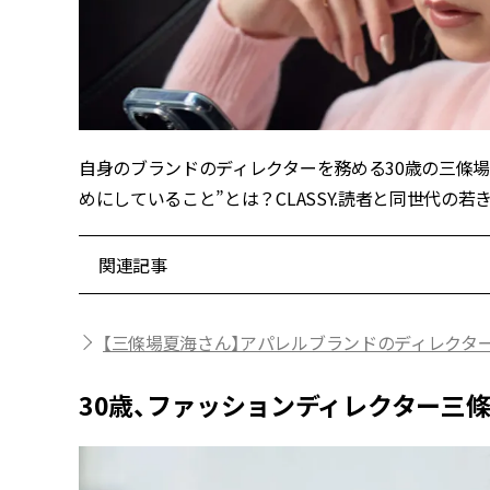
自身のブランドのディレクターを務める30歳の三條
めにしていること”とは？CLASSY.読者と同世代の
関連記事
【三條場夏海さん】アパレルブランドのディレクタ
30歳、ファッションディレクター三