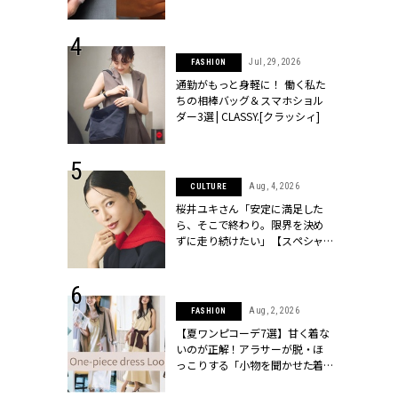
[クラッシィ]
シィ]
 30, 2026
Jul, 29, 2026
FASHION
リー】1つでも
通勤がもっと身軽に！ 働く私た
ポメラートの
ちの相棒バッグ＆スマホショル
シリーズに注
ダー3選 | CLASSY.[クラッシィ]
ッシィ]
 18, 2025
Aug, 4, 2026
CULTURE
ティエ人気リ
桜井ユキさん「安定に満足した
ニティetc.
ら、そこで終わり。限界を決め
選ぶ人増えて
ずに走り続けたい」【スペシャ
[クラッシィ]
ルドラマ『しあわせは食べて寝
て待て ～早春の養生編～』】 |
CLASSY.[クラッシィ]
 24, 2025
Aug, 2, 2026
FASHION
れワンピ】周
【夏ワンピコーデ7選】甘く着な
リラックスシ
いのが正解！アラサーが脱・ほ
CLASSY.[ク
っこりする「小物を聞かせた着
こなし」 | CLASSY.[クラッシィ]