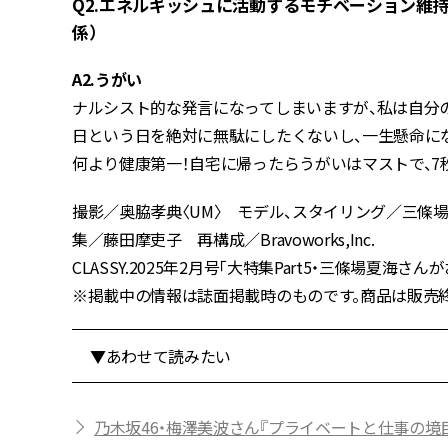
Q2.エネルギッシュに活動するモチベーション維持
係）
A2.うがい
ナルシスト的な発言になってしまいますが、私は自分
日という日を絶対に無駄にしたくないし、一生懸命にな
何より健康第一！自宅に帰ったらうがいはマストで、7
撮影／奥脇孝典〈UM〉 モデル、スタイリング／三條場夏
集／藤田摩吏子 再構成／Bravoworks,Inc.
CLASSY.2025年2月号「大特集Part5・三條場夏海さ
※掲載中の情報は誌面掲載時のものです。商品は販売
▼あわせて読みたい
乃木坂46・梅澤美波さん『プライベートと仕事の境