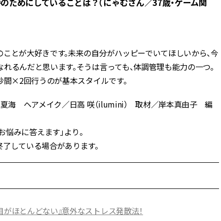
のためにしていることは？（にゃむさん／37歳・ゲーム関
のことが大好きです。未来の自分がハッピーでいてほしいから、今
れるんだと思います。そうは言っても、体調管理も能力の一つ。
秒間×2回行うのが基本スタイルです。
海 ヘアメイク／日高 咲（ilumini） 取材／岸本真由子 編
んがお悩みに答えます」より。
終了している場合があります。
目がほとんどない』意外なストレス発散法！