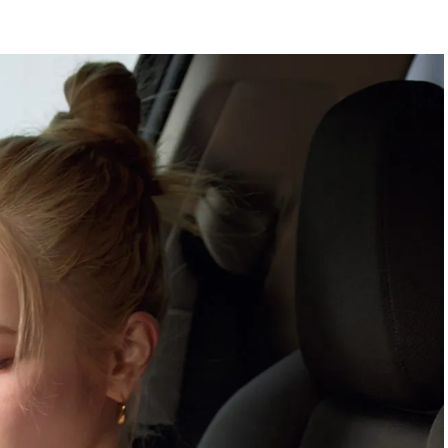
BEAUTY
Aug, 7, 2026
Feb,
BEAUTY
WEDDING
【UV下地】酷暑に頼れる！
結婚式に黒ドレス
2,000円台〜3,000円台の名品3選
ばれで失敗しない
｜30代美容ライターが正直レビ
ーを解説 | CLASS
ュー | CLASSY.[クラッシィ]
Aug, 6, 2026
Aug,
BEAUTY
WEDDING
【ヘアアクセ6選】手抜きに見え
【結婚指輪】人気
ない！アラサーのまとめ髪が垢
ング22選｜20〜3
抜ける「即戦力アクセ」たち |
エピソードも | CLA
CLASSY.[クラッシィ]
ィ]
Aug, 7, 2026
Mar,
BEAUTY
WEDDING
冷房・紫外線etc...「夏の隠れ乾
【トレンドの巻き
燥」を防ぐ【ベタつかない名品
式ゲスト服の鉄板
クリーム】3選＜30代のベストコ
ンピ”は『スカー