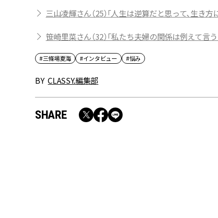
三山凌輝さん（25）「人生は逆算だと思って、生き
笹崎里菜さん（32）「私たち夫婦の関係は例えて言う
#三條場夏海
#インタビュー
#悩み
BY
CLASSY.編集部
SHARE
RECOMMEND