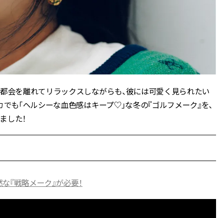
ィ]
ィ]
Nov, 17, 2025
Mar,
BEAUTY
WEDDING
【落ちない名品リップ10選】塗
【トレンドの巻き
り直しできない・皮むけしやす
式ゲスト服の鉄板
いetc.悩みをクリア | CLASSY.[ク
ンピ”は『スカー
ラッシィ]
正解！ | CLASSY.
。都会を離れてリラックスしながらも、彼には可愛く見られたい
カでも「ヘルシーな血色感はキープ♡」な冬の『ゴルフメーク』を、
Aug, 7, 2026
Aug,
BEAUTY
WEDDING
冷房・紫外線etc...「夏の隠れ乾
20万円台〜【カル
ました！
燥」を防ぐ【ベタつかない名品
ング４選】ラブ、トリ
クリーム】3選＜30代のベストコ
を『マリッジ』に
スメ＞ | CLASSY.[クラッシィ]
ます！ | CLASSY.
Jul, 13, 2026
Mar,
BEAUTY
WEDDING
な『戦略メーク』が必要！
朝の“寝ぐせ直し”はもういらな
失敗しない“ゲスト
い！夜に仕込む「ヘアケア家
リー】にある！結
電」3選 | CLASSY.[クラッシィ]
にも使える上質ベー
CLASSY.[クラッシ