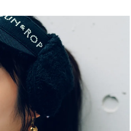
BEAUTY
Aug, 5, 2026
Feb,
BEAUTY
WEDDING
忙しい毎日に「うるおいター
結婚式に黒ドレス
ボ」を。新【SOFINA BASIC＋】
ばれで失敗しない
のお手入れでうるおってなめら
ーを解説 | CLASS
かな肌を目指す | CLASSY.[クラッ
シィ]
Aug, 6, 2026
Jun,
BEAUTY
WEDDING
【ヘアアクセ6選】手抜きに見え
【一生ものジュエ
ない！アラサーのまとめ髪が垢
存在感が際立つ！
抜ける「即戦力アクセ」たち |
「トゥギャザー」
CLASSY.[クラッシィ]
目 | CLASSY.[クラ
Aug, 5, 2026
Aug,
BEAUTY
WEDDING
ユニクロ名品も！日焼け対策ガ
【結婚指輪】人気
チ勢の「ないと無理」なアイテ
ング22選｜20〜3
ムハック7選 | CLASSY.[クラッシ
エピソードも | CLA