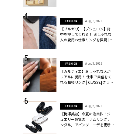
物とは？ | CLASSY.[クラッシィ]
 24, 2026
Aug, 5, 2026
FASHION
方３選】結婚
【ブルガリ】【ブシュロン】背
“シンプル黒ワ
中を押してくれる！ おしゃれな
フ』で盛るのが
人の愛用お仕事リングを拝見 |
[クラッシィ]
CLASSY.[クラッシィ]
 18, 2025
Aug, 3, 2026
FASHION
ティエ人気リ
【カルティエ】おしゃれな人が
ニティetc.
リアルに愛用！ 仕事で自信をく
選ぶ人増えて
れる相棒リング | CLASSY.[クラッ
[クラッシィ]
シィ]
 24, 2026
Aug, 2, 2026
FASHION
服”は【セオ
【梅澤美波】今夏の注目株！ジ
婚式にも仕事
ュエリー感覚の「サムリングサ
シック４選 |
ンダル」でパンツコーデを更新 |
ィ]
CLASSY.[クラッシィ]