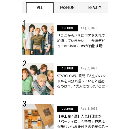
WEDDING
ALL
FASHION
BEAUTY
WEDDIN
 16, 2026
Aug, 6, 2026
CULTURE
はアリ？お呼
「ここからさらにギアを入れて
コーデ＆マナ
加速していきたい！」今年デビ
Y.[クラッシィ]
ューのSTARGLOWが目指す場所
とは？【3rdシングル『Drivin' My
Life』発売】 | CLASSY.[クラッシ
ィ]
 30, 2026
Aug, 5, 2026
CULTURE
リー】1つでも
STARGLOWに質問「人生のハン
ポメラートの
ドルを自分で握っていると感じ
シリーズに注
るのは？」“大️人になった”と実
ッシィ]
感する瞬間【3rdシングル
『Drivin' My Life』発売】 |
CLASSY.[クラッシィ]
 13, 2025
Aug, 1, 2026
CULTURE
ブランドのリ
【手土産４選】人気料理家が
0代カップルの
「パーティによく持参」見栄え
SSY.[クラッシ
も味わいもお墨付きの老舗の名