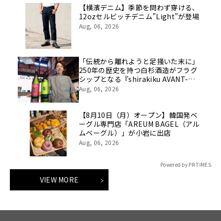
【横濱デニム】季節を問わず穿ける、
12ozセルビッチデニム”Light”が登場
Aug, 06, 2026
「伝統から離れようと足掻いた末に」
250年の歴史を持つ白杉酒造がフラグ
シップとなる『shirakiku AVANT-
GARDE（アヴァンギャルド）』２銘柄
Aug, 06, 2026
を発売。食用米で造る酒蔵の新たな伝
統のかたち。
【8月10日（月）オープン】韓国発ベ
ーグル専門店「AREUM BAGEL（アル
ムベーグル）」が小岩に出店
Aug, 06, 2026
Powered by PR TIMES
VIEW MORE