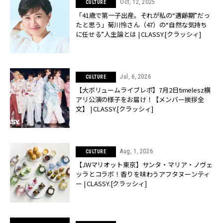
Oct, 12, 2025
CULTURE
「41歳で第一子出産。それが私の“適齢期”だっ
たと思う」菊川怜さん（47）の“自然な気持ち
に任せる”人生論とは | CLASSY.[クラッシィ]
Jul, 6, 2026
CULTURE
【大ボリュームライブレポ】7月2日timelesz横
アリ公演の様子をお届け！【メンバー挨拶全
文】 | CLASSY.[クラッシィ]
Aug, 1, 2026
CULTURE
【JWマリオット東京】サンタ・マリア・ノヴェ
ッラとコラボ！香りを味わうアフタヌーンティ
ー | CLASSY.[クラッシィ]