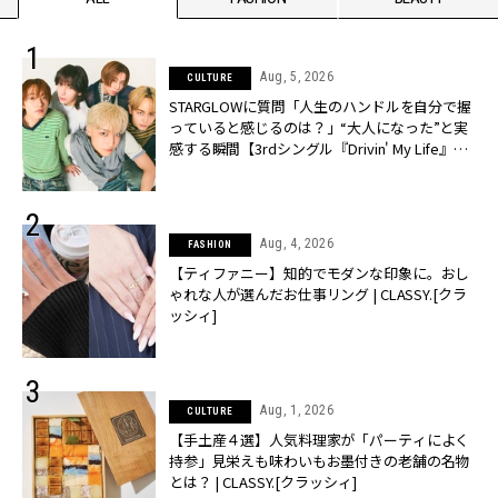
Aug, 5, 2026
CULTURE
STARGLOWに質問「人生のハンドルを自分で握
っていると感じるのは？」“大️人になった”と実
感する瞬間【3rdシングル『Drivin' My Life』発
売】 | CLASSY.[クラッシィ]
Aug, 4, 2026
FASHION
【ティファニー】知的でモダンな印象に。おし
ゃれな人が選んだお仕事リング | CLASSY.[クラ
ッシィ]
Aug, 1, 2026
CULTURE
【手土産４選】人気料理家が「パーティによく
持参」見栄えも味わいもお墨付きの老舗の名物
とは？ | CLASSY.[クラッシィ]