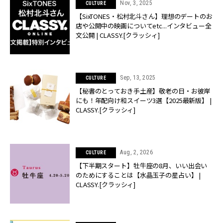
Nov, 3, 2025
CULTURE
【SixTONES・松村北斗さん】理想のデートのお
店や公開中の映画についてetc...インタビュー全
文公開 | CLASSY.[クラッシィ]
Sep, 13, 2025
CULTURE
【秘書のとっておき手土産】敬老の日・お彼岸
にも！年配向け和スイーツ3選【2025最新版】 |
CLASSY.[クラッシィ]
Aug, 2, 2026
CULTURE
【下半期スタート】牡牛座の8月、いい出会い
のためにすることは【水晶玉子の星占い】 |
CLASSY.[クラッシィ]