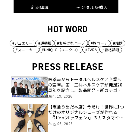
定期購読
デジタル版購入
HOT WORD
#ジュエリー
#通勤服
#お呼ばれコーデ
#旅コーデ
#結婚
#スニーカー
#UNIQLO（ユニクロ）
#ZARA
#骨格診断
PRESS RELEASE
医薬品からトータルヘルスケア企業へ
の変革。第一三共ヘルスケアが発足20
周年を記念し、製品開発・新カテゴリ
挑戦の舞台や旧社統合時のエピソード
Jun, 19, 2026
を社員の想いとともに振り返る特別映
像を公開！
【阪急うめだ本店】今だけ！世界に1つ
だけのオリジナルシューズが作れる
「Öffen(オッフェン)」のカスタマイズ
イベントを開催
Aug, 06, 2026