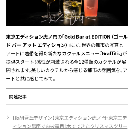
東京エディション虎ノ門
の
「Gold Bar at EDITION （ゴール
ド バー アット エディション）」
にて、世界の都市の写真と
アートに着想を得た新たなカクテルメニュー
『Graffiti.』
が
提供スタート！感性が刺激される全12種類のカクテルが展
開されます。美しいカクテルから感じる都市の雰囲気を、ア
ートと共に感じてみて。
関連記事
【隈研吾氏デザイン】東京エディション虎ノ門・東京エデ
ィション銀座でお披露目！木でできたクリスマスツリー