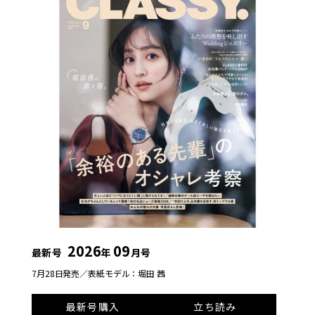
2026
09
最新号
年
月号
7月28日発売／
表紙モデル：堀田 茜
最新号購入
立ち読み