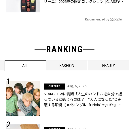
リーニ】2026夏の限定コレクション | CLASSY.
[クラッシィ]
Recommended by
RANKING
ALL
FASHION
BEAUTY
Aug, 5, 2026
CULTURE
STARGLOWに質問「人生のハンドルを自分で握
っていると感じるのは？」“大️人になった”と実
感する瞬間【3rdシングル『Drivin' My Life』発
売】 | CLASSY.[クラッシィ]