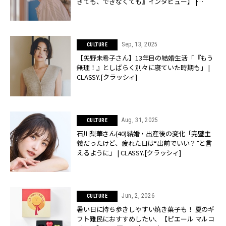
きても、できなくても』インタビュー】 |
CLASSY.[クラッシィ]
Sep, 13, 2025
CULTURE
【矢野未希子さん】13年目の結婚生活「『もう
無理！』としばらく別々に寝ていた時期も」 |
CLASSY.[クラッシィ]
Aug, 31, 2025
CULTURE
石川梨華さん(40)結婚・出産後の変化「完璧主
義だったけど、疲れた日は“出前でいい？”と言
えるように」 | CLASSY.[クラッシィ]
Jun, 2, 2026
CULTURE
暑い日に持ち歩きしやすい焼き菓子も！ 夏のギ
フト難民におすすめしたい、【ピエール マルコ