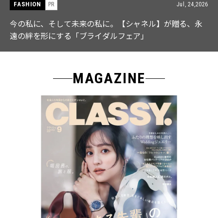
FASHION
PR
Jul, 15,2026
【ICB】人気インフルエンサーと共同制作! 週5で着たく
なる「名品ブラウス」２選
MAGAZINE