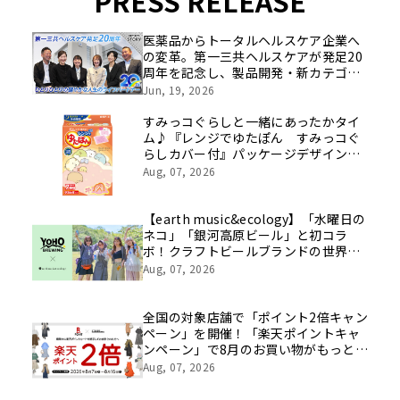
PRESS RELEASE
医薬品からトータルヘルスケア企業へ
の変革。第一三共ヘルスケアが発足20
周年を記念し、製品開発・新カテゴリ
挑戦の舞台や旧社統合時のエピソード
Jun, 19, 2026
を社員の想いとともに振り返る特別映
像を公開！
すみっコぐらしと一緒にあったかタイ
ム♪『レンジでゆたぽん すみっコぐ
らしカバー付』パッケージデザインリ
ニューアル
Aug, 07, 2026
【earth music&ecology】「水曜日の
ネコ」「銀河高原ビール」と初コラ
ボ！クラフトビールブランドの世界観
を表現したアイテムが8月8日(土)発売
Aug, 07, 2026
全国の対象店舗で「ポイント2倍キャン
ペーン」を開催！「楽天ポイントキャ
ンペーン」で8月のお買い物がもっとお
得に！
Aug, 07, 2026