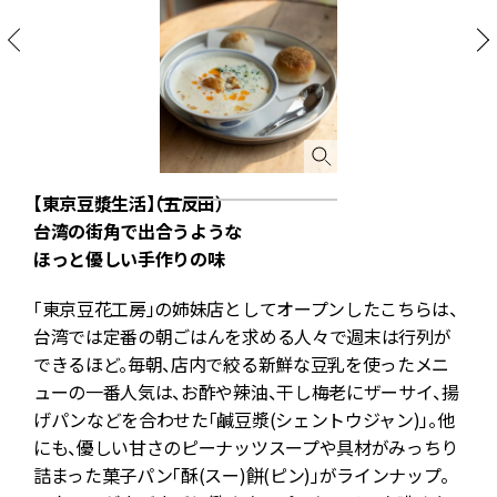
【東京豆漿生活】（五反田）
台湾の街角で出合うような
¥
ほっと優しい手作りの味
月
「東京豆花工房」の姉妹店としてオープンしたこちらは、
台湾では定番の朝ごはんを求める人々で週末は行列が
できるほど。毎朝、店内で絞る新鮮な豆乳を使ったメニ
ューの一番人気は、お酢や辣油、干し梅老にザーサイ、揚
げパンなどを合わせた「鹹豆漿(シェントウジャン)」。他
にも、優しい甘さのピーナッツスープや具材がみっちり
詰まった菓子パン「酥(スー)餅(ピン)」がラインナップ。