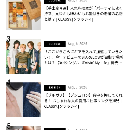
Aug, 1, 2026
CULTURE
【手土産４選】人気料理家が「パーティによく
持参」見栄えも味わいもお墨付きの老舗の名物
とは？ | CLASSY.[クラッシィ]
Aug, 6, 2026
CULTURE
「ここからさらにギアを入れて加速していきた
い！」今年デビューのSTARGLOWが目指す場所
とは？【3rdシングル『Drivin' My Life』発売】 |
CLASSY.[クラッシィ]
Aug, 5, 2026
FASHION
【ブルガリ】【ブシュロン】背中を押してくれ
る！ おしゃれな人の愛用お仕事リングを拝見 |
CLASSY.[クラッシィ]