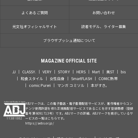
よくあるご質問
お問い合わせ
光文社オフィシャルサイト
読者モデル、ライター募集
ブラウザプッシュ通知について
MAGAZINE OFFICIAL SITE
JJ
CLASSY.
VERY
STORY
HERS
Mart
美ST
bis
和食スタイル
女性自身
SmartFLASH
COMIC熱帯
comic Pureri
マンガ コミソル
本がすき。
ABJマークは、この電子書店・電子書籍配信サービスが、著作権者からコン
テンツ使用許諾を得た正規版配信サービスであることを示す登録商標（登録
番号 第6091713号）です。ABJマークの詳細、ABJマークを掲示しているサ
ービスの一覧はこちらです。
https://aebs.or.jp/