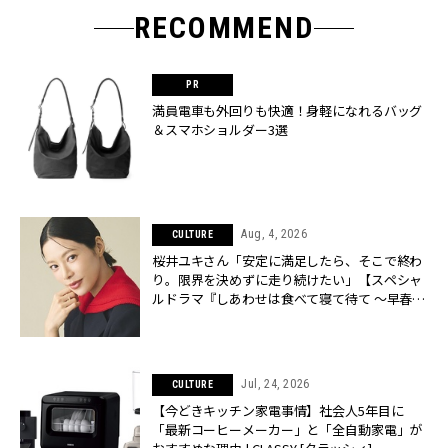
RECOMMEND
満員電車も外回りも快適！身軽になれるバッグ
＆スマホショルダー3選
Aug, 4, 2026
CULTURE
桜井ユキさん「安定に満足したら、そこで終わ
り。限界を決めずに走り続けたい」【スペシャ
ルドラマ『しあわせは食べて寝て待て ～早春の
養生編～』】 | CLASSY.[クラッシィ]
Jul, 24, 2026
CULTURE
【今どきキッチン家電事情】社会人5年目に
「最新コーヒーメーカー」と「全自動家電」が