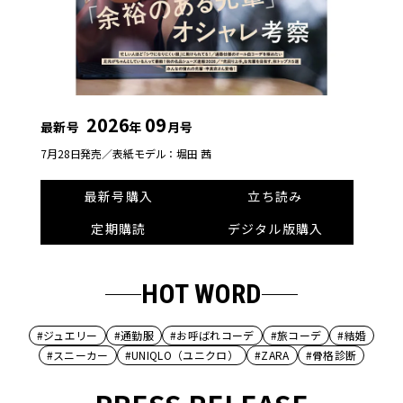
2026
09
最新号
年
月号
7月28日発売／
表紙モデル：堀田 茜
最新号購入
立ち読み
定期購読
デジタル版購入
HOT WORD
#ジュエリー
#通勤服
#お呼ばれコーデ
#旅コーデ
#結婚
#スニーカー
#UNIQLO（ユニクロ）
#ZARA
#骨格診断