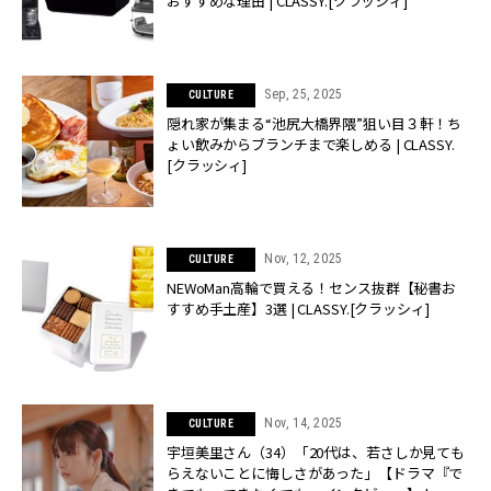
おすすめな理由 | CLASSY.[クラッシィ]
Sep, 25, 2025
CULTURE
隠れ家が集まる“池尻大橋界隈”狙い目３軒！ち
ょい飲みからブランチまで楽しめる | CLASSY.
[クラッシィ]
Nov, 12, 2025
CULTURE
NEWoMan高輪で買える！センス抜群【秘書お
すすめ手土産】3選 | CLASSY.[クラッシィ]
Nov, 14, 2025
CULTURE
宇垣美里さん（34）「20代は、若さしか見ても
らえないことに悔しさがあった」【ドラマ『で