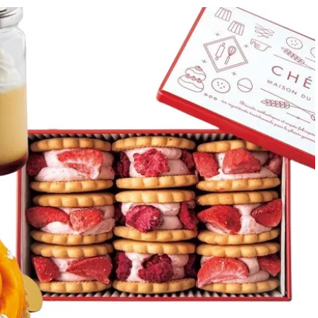
BEAUTY
Aug, 5, 2026
Feb,
BEAUTY
WEDDING
忙しい毎日に「うるおいター
結婚式に黒ドレス
ボ」を。新【SOFINA BASIC＋】
ばれで失敗しない
のお手入れでうるおってなめら
ーを解説 | CLASS
かな肌を目指す | CLASSY.[クラッ
シィ]
Aug, 6, 2026
Aug,
BEAUTY
WEDDING
【ヘアアクセ6選】手抜きに見え
【結婚指輪】人気
ない！アラサーのまとめ髪が垢
ング22選｜20〜3
抜ける「即戦力アクセ」たち |
エピソードも | CLA
CLASSY.[クラッシィ]
ィ]
Aug, 5, 2026
Jun,
BEAUTY
WEDDING
ユニクロ名品も！日焼け対策ガ
【一生ものジュエ
チ勢の「ないと無理」なアイテ
存在感が際立つ！
ムハック7選 | CLASSY.[クラッシ
「トゥギャザー」