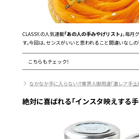
CLASSY.の人気連載
「あの人の手みやげリスト」
。毎月
す。今回は、センスがいいと思われること間違いなしの
こちらもチェック！
なかなか手に入らない!?業界人御用達「激レア手土産」
絶対に喜ばれる「インスタ映えする手