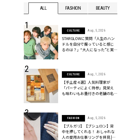
WEDDING
ALL
FASHION
BEAUTY
WEDDIN
 16, 2026
Aug, 5, 2026
CULTURE
はアリ？お呼
STARGLOWに質問「人生のハン
コーデ＆マナ
ドルを自分で握っていると感じ
Y.[クラッシィ]
るのは？」“大️人になった”と実
感する瞬間【3rdシングル
『Drivin' My Life』発売】 |
CLASSY.[クラッシィ]
 13, 2025
Aug, 1, 2026
CULTURE
ブランドのリ
【手土産４選】人気料理家が
0代カップルの
「パーティによく持参」見栄え
SSY.[クラッシ
も味わいもお墨付きの老舗の名
物とは？ | CLASSY.[クラッシィ]
 30, 2026
Aug, 5, 2026
FASHION
リー】1つでも
【ブルガリ】【ブシュロン】背
ポメラートの
中を押してくれる！ おしゃれな
シリーズに注
人の愛用お仕事リングを拝見 |