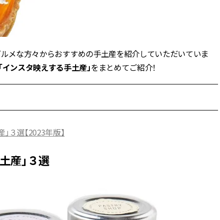
ィ]
目 | CLASSY.[クラ
Nov, 17, 2025
Mar,
BEAUTY
WEDDING
【落ちない名品リップ10選】塗
【トレンドの巻き
グルメな方々からおすすめの手土産を紹介していただいていま
り直しできない・皮むけしやす
式ゲスト服の鉄板
いetc.悩みをクリア | CLASSY.[ク
ンピ”は『スカー
「インスタ映えする手土産」
をまとめてご紹介！
ラッシィ]
正解！ | CLASSY.
Jul, 13, 2026
Aug,
BEAUTY
WEDDING
朝の“寝ぐせ直し”はもういらな
20万円台〜【カル
い！夜に仕込む「ヘアケア家
ング４選】ラブ、トリ
３選【2023年版】
電」3選 | CLASSY.[クラッシィ]
を『マリッジ』に
ます！ | CLASSY.
土産」３選
Aug, 5, 2026
Dec,
BEAUTY
WEDDING
夏の深刻なくすみ・色ムラにア
【結婚式のお呼ば
プローチ！【透明感を底上げ】
事情】アンテプリマ、
神コスメ３選 | CLASSY.[クラッシ
「小さくても収納
ィ]
件！ | CLASSY.[