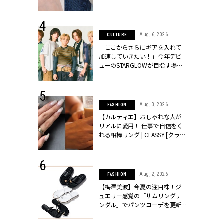
ッシィ]
CLASSY.[クラッシィ]
 24, 2026
Aug, 6, 2026
CULTURE
方３選】結婚
「ここからさらにギアを入れて
“シンプル黒ワ
加速していきたい！」今年デビ
フ』で盛るのが
ューのSTARGLOWが目指す場所
[クラッシィ]
とは？【3rdシングル『Drivin' My
Life』発売】 | CLASSY.[クラッシ
ィ]
 18, 2025
Aug, 3, 2026
FASHION
ティエ人気リ
【カルティエ】おしゃれな人が
ニティetc.
リアルに愛用！ 仕事で自信をく
選ぶ人増えて
れる相棒リング | CLASSY.[クラッ
[クラッシィ]
シィ]
 24, 2025
Aug, 2, 2026
FASHION
れバッグ最新
【梅澤美波】今夏の注目株！ジ
プラダetc.
ュエリー感覚の「サムリングサ
力あり」が条
ンダル」でパンツコーデを更新 |
クラッシィ]
CLASSY.[クラッシィ]