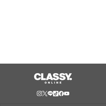
ンペーン」で8月のお買い物がもっとお
得に！
Aug, 07, 2026
日本初のラボグロウンダイヤモンドジ
ュエリーブランド「SHINCA」 会員様
限定「SHINCA THANKS SPECIAL
2026 SUMMER ポイントアップキャン
Aug, 07, 2026
ペーン」好評開催中