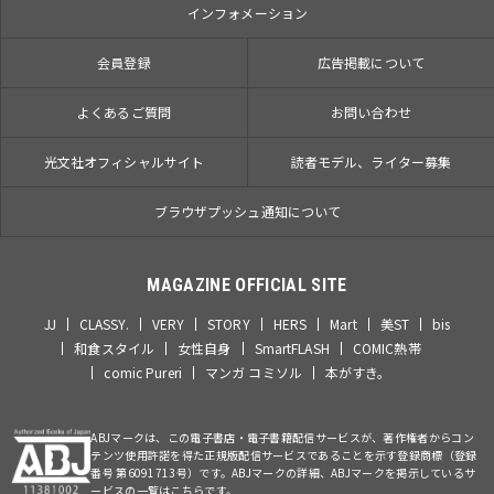
インフォメーション
会員登録
広告掲載について
よくあるご質問
お問い合わせ
光文社オフィシャルサイト
読者モデル、ライター募集
ブラウザプッシュ通知について
MAGAZINE OFFICIAL SITE
JJ
CLASSY.
VERY
STORY
HERS
Mart
美ST
bis
和食スタイル
女性自身
SmartFLASH
COMIC熱帯
comic Pureri
マンガ コミソル
本がすき。
ABJマークは、この電子書店・電子書籍配信サービスが、著作権者からコン
テンツ使用許諾を得た正規版配信サービスであることを示す登録商標（登録
番号 第6091713号）です。ABJマークの詳細、ABJマークを掲示しているサ
ービスの一覧はこちらです。