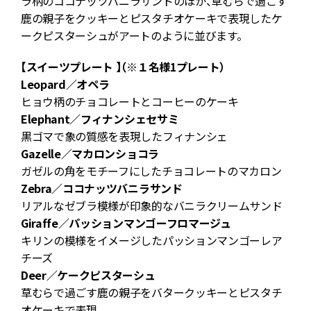
ラ柄のココナッツバニラサンドのほか、草むらで過ごす
鹿の親子をクッキーとピスタチオケーキで表現したケ
ークピスターシュがアートのように並びます。
【スイーツプレート 】（※１名様1プレート）
Leopard／オペラ
ソ
ヒョウ柄のチョコレートとコーヒーのケーキ
Elephant／フィナンシェセサミ
黒ゴマで象の質感を表現したフィナンシェ
Gazelle／マカロンショコラ
豆
ガゼルの角をモチーフにしたチョコレートのマカロン
フ
Zebra／ココナッツバニラサンド
リアルなゼブラ模様が印象的なバニラクリームサンド
Giraffe／パッションマンゴーフロマージュ
キリンの模様をイメージしたパッションマンゴーレア
チーズ
Deer／ケークピスターシュ
草むらで過ごす鹿の親子をバタークッキーとピスタチ
オケーキで表現