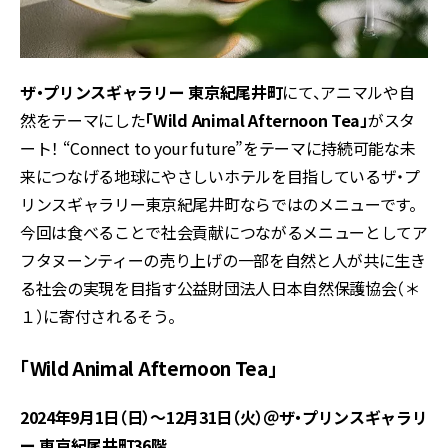
ザ・プリンスギャラリー 東京紀尾井町
にて、アニマルや自
然をテーマにした
「Wild Animal Afternoon Tea」
がスタ
ート！ “Connect to your future”をテーマに持続可能な未
来につなげる地球にやさしいホテルを目指しているザ・プ
リンスギャラリー東京紀尾井町ならではのメニューです。
今回は食べることで社会貢献につながるメニューとしてア
フタヌーンティーの売り上げの一部を自然と人が共に生き
る社会の実現を目指す公益財団法人日本自然保護協会（＊
１）に寄付されるそう。
「Wild Animal Afternoon Tea」
2024
年9月1日（日）
〜
12
月31日（火）
＠ザ・プリンス
ギャラリ
ー
東京紀尾井町
36
階