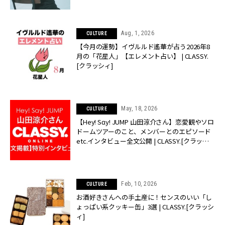
Aug, 1, 2026
CULTURE
【今月の運勢】イヴルルド遙華が占う2026年8
月の「花星人」【エレメント占い】 | CLASSY.
[クラッシィ]
May, 18, 2026
CULTURE
【Hey! Sɑy! JUMP 山田涼介さん】恋愛観やソロ
ドームツアーのこと、メンバーとのエピソード
etc.インタビュー全文公開 | CLASSY.[クラッシ
ィ]
Feb, 10, 2026
CULTURE
お酒好きさんへの手土産に！センスのいい「し
ょっぱい系クッキー缶」3選 | CLASSY.[クラッシ
ィ]