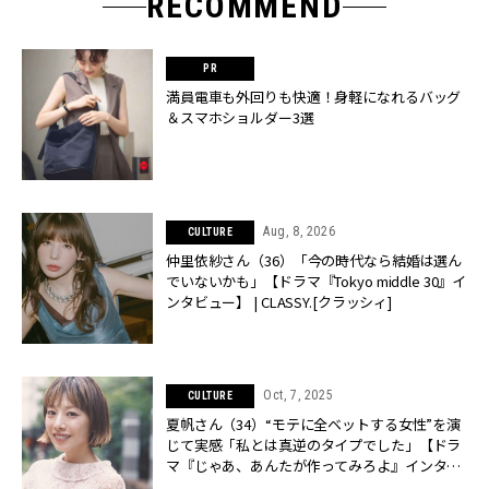
RECOMMEND
満員電車も外回りも快適！身軽になれるバッグ
＆スマホショルダー3選
Aug, 8, 2026
CULTURE
仲里依紗さん（36）「今の時代なら結婚は選ん
でいないかも」【ドラマ『Tokyo middle 30』イ
ンタビュー】 | CLASSY.[クラッシィ]
Oct, 7, 2025
CULTURE
夏帆さん（34）“モテに全ベットする女性”を演
じて実感「私とは真逆のタイプでした」【ドラ
マ『じゃあ、あんたが作ってみろよ』インタビ
ュー】 | CLASSY.[クラッシィ]