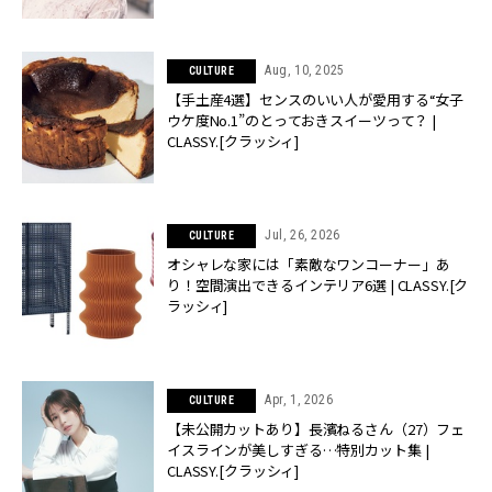
Aug, 10, 2025
CULTURE
【手土産4選】センスのいい人が愛用する“女子
ウケ度No.1”のとっておきスイーツって？ |
CLASSY.[クラッシィ]
Jul, 26, 2026
CULTURE
オシャレな家には「素敵なワンコーナー」あ
り！空間演出できるインテリア6選 | CLASSY.[ク
ラッシィ]
Apr, 1, 2026
CULTURE
【未公開カットあり】長濱ねるさん（27）フェ
イスラインが美しすぎる…特別カット集 |
CLASSY.[クラッシィ]