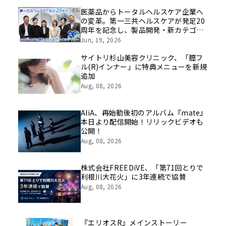
医薬品からトータルヘルスケア企業へ
の変革。第一三共ヘルスケアが発足20
周年を記念し、製品開発・新カテゴリ
挑戦の舞台や旧社統合時のエピソード
Jun, 19, 2026
を社員の想いとともに振り返る特別映
像を公開！
サイトリ杉山美容クリニック、「膣フ
ル(R)インナー」に特典メニューを新規
追加
Aug, 08, 2026
AliA、再始動後初のアルバム『mate』
本日より配信開始！リリックビデオも
公開！
Aug, 08, 2026
株式会社FREEDiVE、「第71回とりで
利根川大花火」に3年連続で協賛
Aug, 08, 2026
『エリオスR』メインストーリー