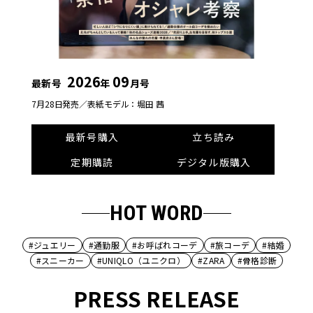
2026
09
最新号
年
月号
7月28日発売／
表紙モデル：堀田 茜
最新号購入
立ち読み
定期購読
デジタル版購入
HOT WORD
#ジュエリー
#通勤服
#お呼ばれコーデ
#旅コーデ
#結婚
#スニーカー
#UNIQLO（ユニクロ）
#ZARA
#骨格診断
PRESS RELEASE