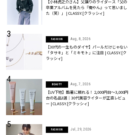
【小林虎之介さん】父譲りのライダース「父の
卒業アルバムを見たら『俺やん』って思いまし
た（笑）」 | CLASSY.[クラッシィ]
Aug, 8, 2026
FASHION
【30代の一生ものダイヤ】パールだけじゃない
「タサキ」と「ミキモト」に注目 | CLASSY.[ク
ラッシィ]
Aug, 7, 2026
BEAUTY
【UV下地】酷暑に頼れる！ 2,000円台〜3,000円
台の名品3選｜30代美容ライターが正直レビュ
ー | CLASSY.[クラッシィ]
Jul, 29, 2026
FASHION