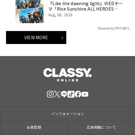
『Like the dawning light』のEDテー
マ「Rise Sunshine ALL HEROES
Ver.」がフルサイズ配信決定！
Aug, 08, 2026
Powered by PR TIMES
VIEW MORE
インフォメーション
会員登録
広告掲載について