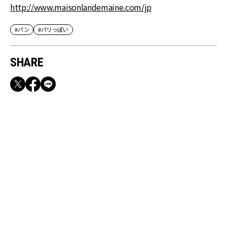
http://www.maisonlandemaine.com/jp
#パン
#パリっぽい
SHARE
RECOMMEND
満員電車も外回りも快適！身軽になれるバッグ
＆スマホショルダー3選