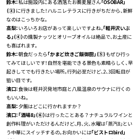
鈴木：
私は施設内にある洒落たお蕎麦屋さん
「OSOBAR」
（③）
に行きました！ハルニレテラスに行きがちだから、新鮮
なのはこっちかな。
高梨：
いろいろお店があって楽しいですよね。
「軽井沢いぶ
る」（④）
の燻製ナッツとオリーブオイルは絶品で、お土産に
も喜ばれます。
鈴木：
朝食だったら
「かまど炊きご飯御厨」（⑤）
もぜひ行っ
てみてほしいです！自然を堪能できる景色も素晴らしく、早
起きしてでも行きたい場所。行列必至だけど、2、3回転目が
狙い目です。
濱口：
食後は軽井沢発地市庭と八風温泉のサウナに行くの
もいいね。
高梨：
夕飯はどこに行かれますか？
濱口：「酒場8」（⑥）
は行ったことある？ナチュラルワインと
創作料理がいただけるんだけど、月、火、水曜は「蒸汽8」とい
う中華にスイッチするの。お向かいには
「ビストロbird」