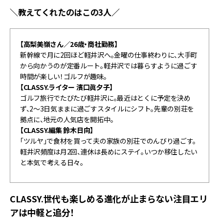
＼教えてくれたのはこの3人／
【高梨美嶺さん／26歳・商社勤務】
新幹線で月に2回ほど軽井沢へ。金曜の仕事終わりに、大手町
から向かうのが定番ルート。軽井沢では暮らすように過ごす
時間が楽しい！ゴルフが趣味。
【CLASSY.ライター 濱口眞夕子】
ゴルフ旅行でたびたび軽井沢に。最近はとくに予定を決め
ず、2～3日気ままに過ごすスタイルにシフト。先輩の別荘を
拠点に、地元の人気店を開拓中。
【CLASSY.編集 鈴木日向】
「ツルヤ」で食材を買って夫の家族の別荘でのんびり過ごす。
軽井沢頻度は月2回、連休は長めにステイ。いつか移住したい
と本気で考える日々。
CLASSY.世代も楽しめる進化が止まらない注目エリ
アは中軽と追分！