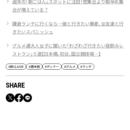
週末の「朝ごはん」スポットに注目！夜集合より朝早め集
合が増えている？
鎌倉ランチに行くなら…彼と行きたい蕎麦、女友達と行
きたいスパニッシュ
グルメ通大人女子に聞いた「わざわざ行きたい昼飲みレ
ストラン」５選【日本橋、初台、国立競技場…】
#旅CLASSY
#週末旅
#ディナー
#グルメ
#ランチ
SHARE