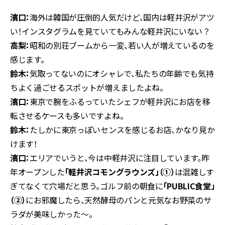
濱口：
海外は韓国が圧倒的人気だけど、国内は軽井沢がアツ
い！インスタグラムを見ていてもみんな軽井沢にいない？
高梨：
昭和の別荘ブームから一変、若い人が増えているのを
感じます。
鈴木：
気取ってないのにオシャレで、私たちの年齢でも気持
ちよく過ごせるスポットが増えましたよね。
濱口：
東京で腕をふるっていたシェフが軽井沢にお店を移
転させるケースも多いですよね。
鈴木：
たしかに東京っぽいセンスを感じるお店、かなり見か
けます！
濱口：
エリアでいうと、今は中軽井沢に注目しています。昨
年オープンした
「軽井沢コモングラウンズ」（①）
は混雑しす
ぎてなくて穴場だと思う。ゴルフ前の朝食に
「PUBLIC食堂」
（②）
にお邪魔したら、天然酵母のパンと元気なお野菜のサ
ラダが美味しかった〜。