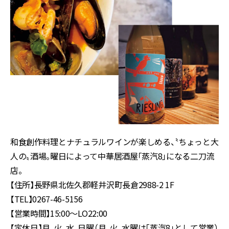
和食創作料理とナチュラルワインが楽しめる、〝ちょっと大
人の〟酒場。曜日によって中華居酒屋「蒸汽8」になる二刀流
店。
【住所】長野県北佐久郡軽井沢町長倉2988-2 1F
【TEL】0267-46-5156
【営業時間】15:00〜LO22:00
【定休日】月、火、水、日曜（月、火、水曜は「蒸汽8」として営業）