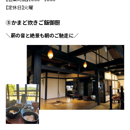
【定休日】火曜
⑤かまど炊きご飯御厨
＼薪の音と絶景も朝のご馳走に／