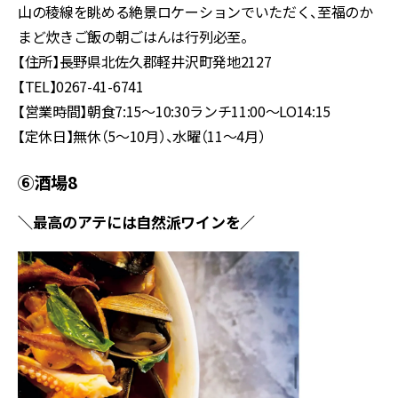
山の稜線を眺める絶景ロケーションでいただく、至福のか
まど炊きご飯の朝ごはんは行列必至。
【住所】長野県北佐久郡軽井沢町発地2127
【TEL】0267-41-6741
【営業時間】朝食7:15～10:30ランチ11:00～LO14:15
【定休日】無休（5～10月）、水曜（11～4月）
⑥酒場8
＼最高のアテには自然派ワインを／