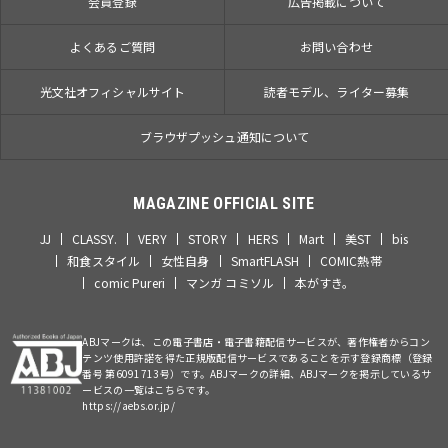
会員登録
広告掲載について
よくあるご質問
お問い合わせ
光文社オフィシャルサイト
読者モデル、ライター募集
ブラウザプッシュ通知について
MAGAZINE OFFICIAL SITE
JJ
CLASSY.
VERY
STORY
HERS
Mart
美ST
bis
和食スタイル
女性自身
SmartFLASH
COMIC熱帯
comic Pureri
マンガ コミソル
本がすき。
ABJマークは、この電子書店・電子書籍配信サービスが、著作権者からコン
テンツ使用許諾を得た正規版配信サービスであることを示す登録商標（登録
番号 第6091713号）です。ABJマークの詳細、ABJマークを掲示しているサ
ービスの一覧はこちらです。
https://aebs.or.jp/