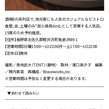
酒場8の系列店で、地元客にも人気のカジュアルなビストロ
食堂。金、土曜のみ「炭火焼鳥bird」として営業する人気店。
15席のため予約推奨。
【住所】長野県北佐久郡軽井沢町長倉2989-1
【営業時間】日曜15:00〜LO22:00月～土17:00〜LO22:00
【定休日】無休
撮影／魚地武大（TENT）〈静物〉 取材／濱口眞夕子 編集
／陣内素実 再構成／Bravoworks,Inc.
※営業時間は予告なく変更する場合があります。
▼あわせて読みたい