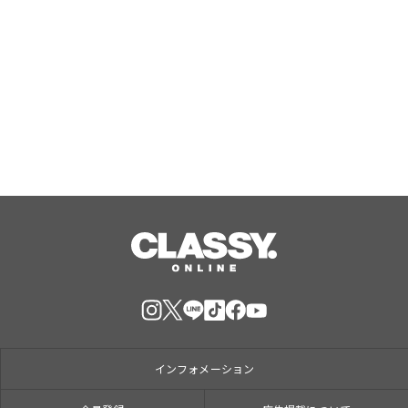
この秋の正解コーデを、セットで。パ
ンツもスカートも気分で選べる、シア
ーニット×サテンボトムの「秋映えコ
ーデSET」が登場
Aug, 07, 2026
インフォメーション