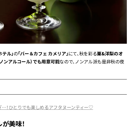
ラッシィ]
目 | CLASSY.[クラ
Aug, 5, 2026
Dec,
BEAUTY
WEDDING
忙しい毎日に「うるおいター
【結婚式のお呼ば
ボ」を。新【SOFINA BASIC＋】
事情】アンテプリマ、
のお手入れでうるおってなめら
「小さくても収納
かな肌を目指す | CLASSY.[クラッ
件！ | CLASSY.[
シィ]
ホテル」
の
「バー＆カフェ カメリア」
にて、秋を彩る
栗&洋梨のオ
（ノンアルコール）でも用意可能
なので、ノンアル派も是非秋の夜
Aug, 4, 2026
May,
BEAUTY
WEDDING
【猛暑ダメージ】はまずリセッ
【カルティエ、ブ
ト！30代の夏枯れ肌を救う「先
ーメ】おしゃれな
回りエイジングケア」美容液3選
約指輪＆結婚指輪を
| CLASSY.[クラッシィ]
CLASSY.[クラッシ
Jul, 13, 2026
Mar,
BEAUTY
WEDDING
ぎ…！ひとりでも楽しめるアフタヌーンティー♡
朝の“寝ぐせ直し”はもういらな
【トレンドの巻き
い！夜に仕込む「ヘアケア家
式ゲスト服の鉄板
電」3選 | CLASSY.[クラッシィ]
ンピ”は『スカー
が美味！
正解！ | CLASSY.