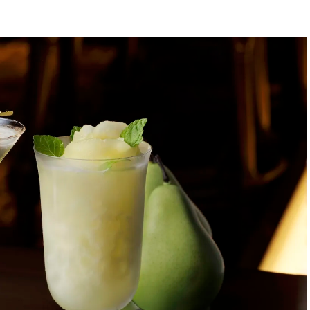
BEAUTY
Aug, 5, 2026
Feb,
BEAUTY
WEDDING
ユニクロ名品も！日焼け対策ガ
結婚式に黒ドレス
チ勢の「ないと無理」なアイテ
ばれで失敗しない
ムハック7選 | CLASSY.[クラッシ
ーを解説 | CLASS
ィ]
Aug, 5, 2026
Aug,
BEAUTY
WEDDING
夏の深刻なくすみ・色ムラにア
【結婚指輪】人気
プローチ！【透明感を底上げ】
ング22選｜20〜3
神コスメ３選 | CLASSY.[クラッシ
エピソードも | CLA
ィ]
ィ]
Nov, 17, 2025
Jun,
BEAUTY
WEDDING
【落ちない名品リップ10選】塗
【一生ものジュエ
り直しできない・皮むけしやす
存在感が際立つ！
いetc.悩みをクリア | CLASSY.[ク
「トゥギャザー」