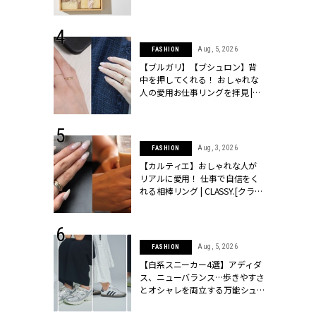
ッシィ]
物とは？ | CLASSY.[クラッシィ]
 24, 2025
Aug, 5, 2026
FASHION
れバッグ最新
【ブルガリ】【ブシュロン】背
プラダetc.
中を押してくれる！ おしゃれな
力あり」が条
人の愛用お仕事リングを拝見 |
クラッシィ]
CLASSY.[クラッシィ]
 20, 2026
Aug, 3, 2026
FASHION
シュロン、ショ
【カルティエ】おしゃれな人が
人が選んだ婚
リアルに愛用！ 仕事で自信をく
公開 |
れる相棒リング | CLASSY.[クラッ
ィ]
シィ]
 24, 2026
Aug, 5, 2026
FASHION
方３選】結婚
【白系スニーカー4選】アディダ
“シンプル黒ワ
ス、ニューバランス…歩きやすさ
フ』で盛るのが
とオシャレを両立する万能シュ
[クラッシィ]
ーズ | CLASSY.[クラッシィ]