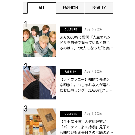
WEDDING
ALL
FASHION
BEAUTY
WEDDIN
 16, 2026
Aug, 5, 2026
CULTURE
はアリ？お呼
STARGLOWに質問「人生のハン
コーデ＆マナ
ドルを自分で握っていると感じ
Y.[クラッシィ]
るのは？」“大️人になった”と実
感する瞬間【3rdシングル
『Drivin' My Life』発売】 |
CLASSY.[クラッシィ]
 13, 2025
Aug, 4, 2026
FASHION
ブランドのリ
【ティファニー】知的でモダン
0代カップルの
な印象に。おしゃれな人が選ん
SSY.[クラッシ
だお仕事リング | CLASSY.[クラッ
シィ]
 30, 2026
Aug, 1, 2026
CULTURE
リー】1つでも
【手土産４選】人気料理家が
ポメラートの
「パーティによく持参」見栄え
シリーズに注
も味わいもお墨付きの老舗の名