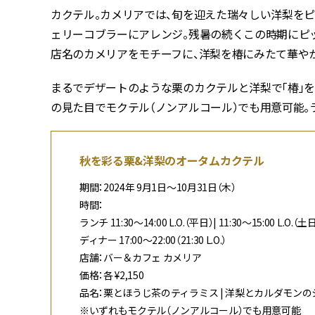
カクテル。カメリアでは、旬を迎えた瑞々しい洋梨を
ェリーコブラーにアレンジ。残暑の続くこの時期にピ
店名のカメリアをモチーフに、洋梨を椿にみたて華や
まるでデザートのような栗のカクテルと洋梨で「椿」を
の見た目でモクテル（ノンアルコール）でも用意可能。
秋を彩る栗&洋梨のオータムカクテル
期間：2024年 9月1日～10月31日（木）
時間：
ランチ 11:30～14:00 L.O.（平日）| 11:30～15:00 L.O.（
ディナー 17:00～22:00（21:30 L.O.）
店舗：バー＆カフェ カメリア
価格：各 ¥2,150
品名：栗とほうじ茶のティラミス | 洋梨とカルダモン
※いずれもモクテル（ノンアルコール）でも用意可能