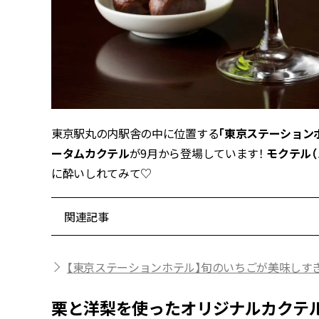
東京駅丸の内駅舎の中に位置する
「東京ステーション
ータムカクテル
が9月から登場しています！
モクテル
に酔いしれてみて♡
関連記事
【東京ステーションホテル】旬のいちごが美味しす
栗と洋梨を使ったオリジナルカクテル