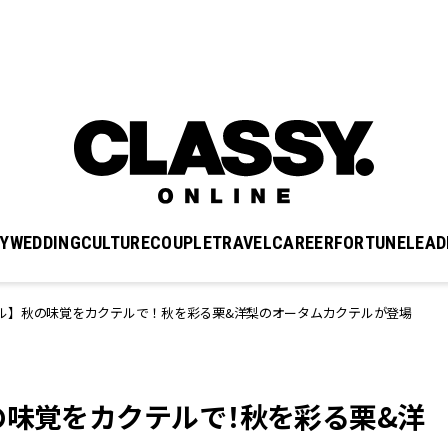
Y
WEDDING
CULTURE
COUPLE
TRAVEL
CAREER
FORTUNE
LEAD
ル】秋の味覚をカクテルで！秋を彩る栗&洋梨のオータムカクテルが登場
の味覚をカクテルで！秋を彩る栗&洋