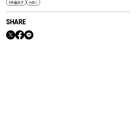
#水晶玉子
#占い
SHARE
RECOMMEND
【CLASSY.お仕事名品】収納力のある優秀バッ
グ&スマホショルダー3選