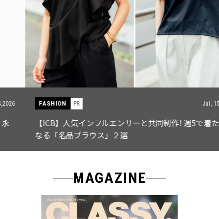
FASHION
PR
Jul, 15,2026
【ICB】人気インフルエンサーと共同制作! 週5で着たく
なる「名品ブラウス」２選
MAGAZINE