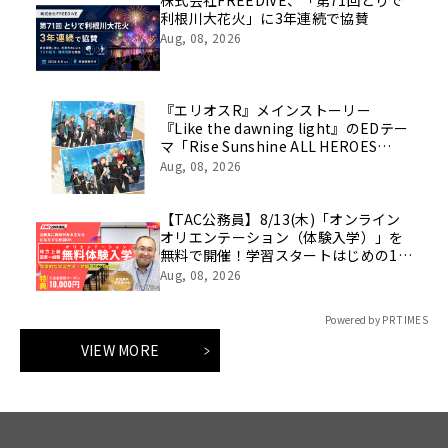
株式会社FREEDiVE、「第71回とりで
利根川大花火」に3年連続で協賛
Aug, 08, 2026
『エリオスR』メインストーリー
『Like the dawning light』のEDテー
マ「Rise Sunshine ALL HEROES
Ver.」がフルサイズ配信決定！
Aug, 08, 2026
【TAC公務員】8/13(木)「オンライン
オリエンテーション（体験入学）」を
無料で開催！学習スタートはじめの1
歩！
Aug, 08, 2026
Powered by PR TIMES
VIEW MORE