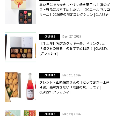
暑い日に持ち歩きしやすい焼き菓子も！ 夏のギ
フト難民におすすめしたい、【ピエール マルコ
リーニ】2026夏の限定コレクション | CLASSY.
[クラッシィ]
Dec, 27, 2025
CULTURE
【手土産】名店のクッキー缶、ドリンクetc.
「贈りもの賢者」のおすすめ11選！ | CLASSY.
[クラッシィ]
Mar, 25, 2026
CULTURE
タレント・山崎怜奈さんの【とっておき手土産
４選】絶対外さない「老舗の味」って？ |
CLASSY.[クラッシィ]
Mar, 20, 2026
CULTURE