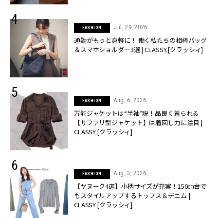
Jul, 29, 2026
FASHION
通勤がもっと身軽に！ 働く私たちの相棒バッグ
＆スマホショルダー3選 | CLASSY.[クラッシィ]
Aug, 6, 2026
FASHION
万能ジャケットは“半袖”説！品良く着られる
【サファリ型ジャケット】は着回し力に注目 |
CLASSY.[クラッシィ]
Aug, 3, 2026
FASHION
【ヤヌーク4選】小柄サイズが充実！150㎝台で
もスタイルアップするトップス＆デニム |
CLASSY.[クラッシィ]