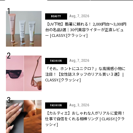
Aug, 7, 2026
BEAUTY
【UV下地】酷暑に頼れる！ 2,000円台〜3,000円
台の名品3選｜30代美容ライターが正直レビュ
ー | CLASSY.[クラッシィ]
Aug, 7, 2026
FASHION
「それ、ホントにユニクロ？」な高揚感小物に
注目！【女性誌スタッフのリアル買い３選】 |
CLASSY.[クラッシィ]
Aug, 3, 2026
FASHION
【カルティエ】おしゃれな人がリアルに愛用！
仕事で自信をくれる相棒リング | CLASSY.[クラ
ッシィ]