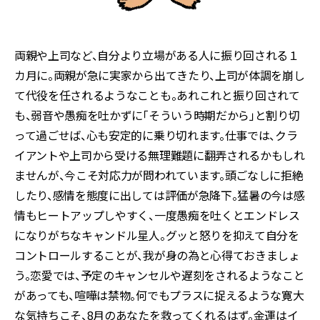
両親や上司など、自分より立場がある人に振り回される１
カ月に。両親が急に実家から出てきたり、上司が体調を崩し
て代役を任されるようなことも。あれこれと振り回されて
も、弱音や愚痴を吐かずに「そういう時期だから」と割り切
って過ごせば、心も安定的に乗り切れます。仕事では、クラ
イアントや上司から受ける無理難題に翻弄されるかもしれ
ませんが、今こそ対応力が問われています。頭ごなしに拒絶
したり、感情を態度に出しては評価が急降下。猛暑の今は感
情もヒートアップしやすく、一度愚痴を吐くとエンドレス
になりがちなキャンドル星人。グッと怒りを抑えて自分を
コントロールすることが、我が身の為と心得ておきましょ
う。恋愛では、予定のキャンセルや遅刻をされるようなこと
があっても、喧嘩は禁物。何でもプラスに捉えるような寛大
な気持ちこそ、8月のあなたを救ってくれるはず。金運はイ