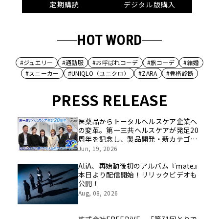
定期購読
デジタル版購入
HOT WORD
#ジュエリー
#通勤服
#お呼ばれコーデ
#旅コーデ
#結婚
#スニーカー
#UNIQLO（ユニクロ）
#ZARA
#骨格診断
PRESS RELEASE
医薬品からトータルヘルスケア企業へ
の変革。第一三共ヘルスケアが発足20
周年を記念し、製品開発・新カテゴリ
挑戦の舞台や旧社統合時のエピソード
Jun, 19, 2026
を社員の想いとともに振り返る特別映
像を公開！
AliA、再始動後初のアルバム『mate』
本日より配信開始！リリックビデオも
公開！
Aug, 08, 2026