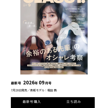
2026
09
最新号
年
月号
7月28日発売／
表紙モデル：堀田 茜
最新号購入
立ち読み