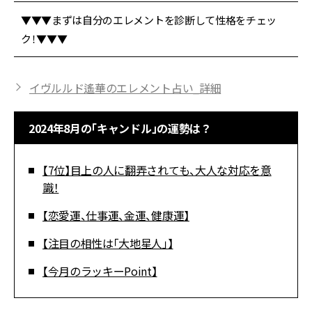
▼▼▼まずは自分のエレメントを診断して性格をチェッ
ク！▼▼▼
イヴルルド遙華のエレメント占い_詳細
2024年8月の「キャンドル」の運勢は？
【7位】目上の人に翻弄されても、大人な対応を意
識！
【恋愛運、仕事運、金運、健康運】
【注目の相性は「大地星人」】
【今月のラッキーPoint】