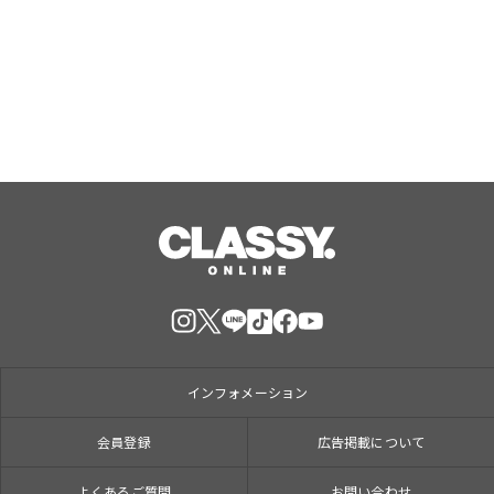
プ拡充 余すことなく魅力を堪能する
「ロイヤルチケット」新登場
Aug, 06, 2026
インフォメーション
会員登録
広告掲載について
よくあるご質問
お問い合わせ