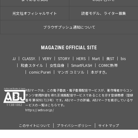
光文社オフィシャルサイト
読者モデル、ライター募集
ブラウザプッシュ通知について
MAGAZINE OFFICIAL SITE
JJ
CLASSY.
VERY
STORY
HERS
Mart
美ST
bis
和食スタイル
女性自身
SmartFLASH
COMIC熱帯
comic Pureri
マンガ コミソル
本がすき。
ABJマークは、この電子書店・電子書籍配信サービスが、著作権者からコン
テンツ使用許諾を得た正規版配信サービスであることを示す登録商標（登録
番号 第6091713号）です。ABJマークの詳細、ABJマークを掲示しているサ
ービスの一覧はこちらです。
https://aebs.or.jp/
このサイトについて
プライバシーポリシー
サイトマップ
©Kobunsha Co., Ltd. All Rights Reserved.