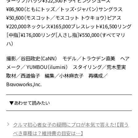
ターリブ）バッグ¥322,300ドライビングシューズ
¥86,900（ともにトッズ／トッズ・ジャパン）サングラス
¥50,600（モスコット／モスコット トウキョウ）ピアス
¥220,000ネックレス¥165,000ブレスレット¥16,500リング
［中指］¥176,000リング［人さし指］¥550,000（すべてマリ
ハ）
撮影／谷田政史（CaNN） モデル／トラウデン直美 ヘア
メーク／ YUMBOU（ilumini） スタイリング／荒木里実
取材／西道倫子 編集／小林麻衣子 再構成／
Bravoworks,Inc.
▼あわせて読みたい
クルマ初心者女子の疑問にプロが本気で答えた！【買う
べき車種は？維持費の目安は…】