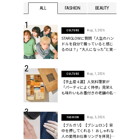
WEDDING
ALL
FASHION
BEAUTY
WEDDIN
 16, 2026
Aug, 5, 2026
CULTURE
はアリ？お呼
STARGLOWに質問「人生のハン
コーデ＆マナ
ドルを自分で握っていると感じ
Y.[クラッシィ]
るのは？」“大️人になった”と実
感する瞬間【3rdシングル
『Drivin' My Life』発売】 |
CLASSY.[クラッシィ]
 13, 2025
Aug, 1, 2026
CULTURE
ブランドのリ
【手土産４選】人気料理家が
0代カップルの
「パーティによく持参」見栄え
SSY.[クラッシ
も味わいもお墨付きの老舗の名
物とは？ | CLASSY.[クラッシィ]
 30, 2026
Aug, 5, 2026
FASHION
リー】1つでも
【ブルガリ】【ブシュロン】背
ポメラートの
中を押してくれる！ おしゃれな
シリーズに注
人の愛用お仕事リングを拝見 |