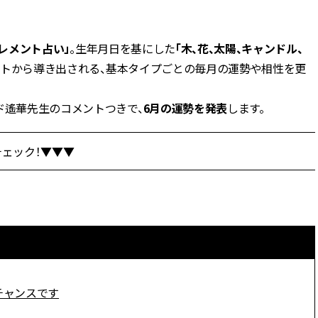
BEAUTY
レメント占い」
。生年月日を基にした
「木、花、太陽、キャンドル、
ントから導き出される、基本タイプごとの毎月の運勢や相性を更
Aug, 5, 2026
Feb,
BEAUTY
WEDDING
ユニクロ名品も！日焼け対策ガ
結婚式に黒ドレス
チ勢の「ないと無理」なアイテ
ばれで失敗しない
ド遙華先生のコメントつきで、
6月の運勢を発表
します。
ムハック7選 | CLASSY.[クラッシ
ーを解説 | CLASS
ィ]
ェック！▼▼▼
Aug, 6, 2026
Aug,
BEAUTY
WEDDING
【ヘアアクセ6選】手抜きに見え
【結婚指輪】人気
ない！アラサーのまとめ髪が垢
ング22選｜20〜3
抜ける「即戦力アクセ」たち |
エピソードも | CLA
CLASSY.[クラッシィ]
ィ]
Aug, 5, 2026
Jun,
BEAUTY
WEDDING
忙しい毎日に「うるおいター
【一生ものジュエ
チャンスです
ボ」を。新【SOFINA BASIC＋】
存在感が際立つ！
のお手入れでうるおってなめら
「トゥギャザー」