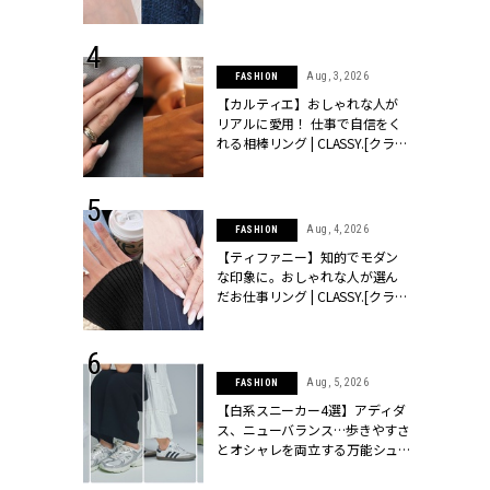
ッシィ]
CLASSY.[クラッシィ]
 24, 2025
Aug, 3, 2026
FASHION
れバッグ最新
【カルティエ】おしゃれな人が
プラダetc.
リアルに愛用！ 仕事で自信をく
力あり」が条
れる相棒リング | CLASSY.[クラッ
クラッシィ]
シィ]
 20, 2026
Aug, 4, 2026
FASHION
シュロン、ショ
【ティファニー】知的でモダン
人が選んだ婚
な印象に。おしゃれな人が選ん
公開 |
だお仕事リング | CLASSY.[クラッ
ィ]
シィ]
 24, 2026
Aug, 5, 2026
FASHION
方３選】結婚
【白系スニーカー4選】アディダ
“シンプル黒ワ
ス、ニューバランス…歩きやすさ
フ』で盛るのが
とオシャレを両立する万能シュ
[クラッシィ]
ーズ | CLASSY.[クラッシィ]