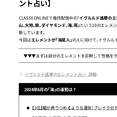
ント占い】
CLASSY.ONLINEで毎月配信中の「
イヴルルド遙華のエ
山、大地、鉄、ダイヤモンド、海、雨」
という10のエレメ
新しています。
今回は
エレメントが「海星人」
の人に向けて、イヴルル
▼▼▼まずは自分のエレメントを診断して性格をチ
イヴルルド遙華のエレメント占い_詳細
2024年6月の「海」の運勢は？
【1位】龍が昇りつめるような運気！ブレイクの