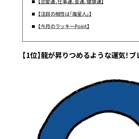
【恋愛運、仕事運、金運、健康運】
【注目の相性は「海星人」】
【今月のラッキーPoint】
【1位】龍が昇りつめるような運気！