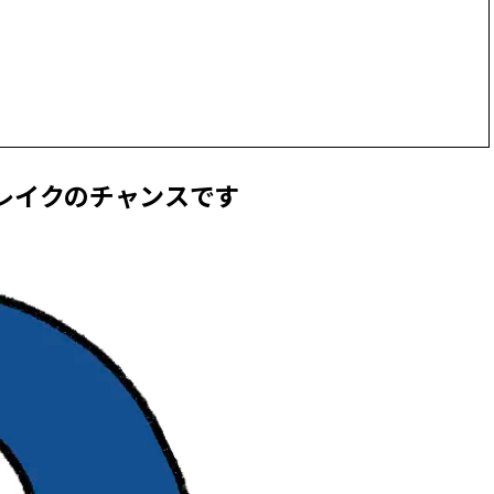
かな肌を目指す | CLASSY.[クラッ
目 | CLASSY.[クラ
シィ]
Nov, 17, 2025
Dec,
BEAUTY
WEDDING
【落ちない名品リップ10選】塗
【結婚式のお呼ば
り直しできない・皮むけしやす
事情】アンテプリマ、
いetc.悩みをクリア | CLASSY.[ク
「小さくても収納
ラッシィ]
件！ | CLASSY.[
ブレイクのチャンスです
Aug, 5, 2026
May,
BEAUTY
WEDDING
夏の深刻なくすみ・色ムラにア
【カルティエ、ブ
プローチ！【透明感を底上げ】
ーメ】おしゃれな
神コスメ３選 | CLASSY.[クラッシ
約指輪＆結婚指輪を
ィ]
CLASSY.[クラッシ
Jul, 13, 2026
Mar,
BEAUTY
WEDDING
朝の“寝ぐせ直し”はもういらな
【トレンドの巻き
い！夜に仕込む「ヘアケア家
式ゲスト服の鉄板
電」3選 | CLASSY.[クラッシィ]
ンピ”は『スカー
正解！ | CLASSY.