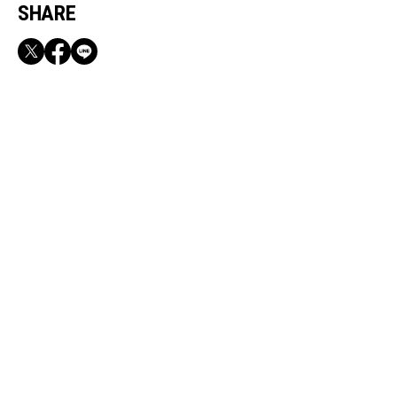
SHARE
RECOMMEND
満員電車も外回りも快適！身軽になれるバッグ
＆スマホショルダー3選
Sep, 3, 2025
CULTURE
なにわ男子・藤原丈一郎さん「しめの誕生日当