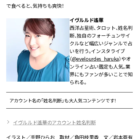
で食べると、気持ちも爽快！
イヴルルド遙華
西洋占星術、タロット、姓名判
断、独自のフォーチュンサイ
クルなど幅広いジャンルで占
いを行う。インスタライブ
（
@evelourdes_haruka
）やオ
ンライン占い鑑定も人気。業
界にもファンが多いことで知
られる。
アカウント名の「姓名判断」も大人気コンテンツです！
イヴルルド遙華のアカウント姓名判断
イラスト／手野ひらお 取材／角田枝里香 文／岩本亜有