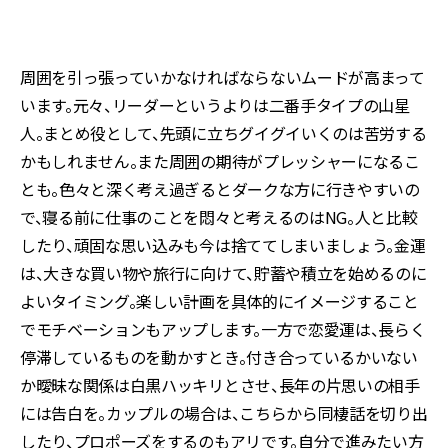
周囲を引っ張っていかなければならないムードが高まって
います。元々、リーダーというよりは二番手タイプの山星
人。まとめ役として、先頭に立ちグイグイいくのは苦労する
かもしれません。また周囲の期待がプレッシャーになるこ
とも。色々と深く考え過ぎるとダークな方に行きやすいの
で、寝る前に仕事のことを悶々と考えるのはNG。人と比較
したり、頑固な思い込みも今は捨ててしまいましょう。金運
は、大きな買い物や旅行に向けて、貯蓄や積立を始めるのに
よいタイミング。楽しい計画を具体的にイメージすること
でモチベーションもアップします。一方で恋愛運は、長らく
停滞しているものを動かすとき。付き合っているかいない
か曖昧な関係は白黒ハッキリとさせ、長年の片思いの相手
には告白を。カップルの場合は、こちらから同棲話を切り出
したり、プロポーズをするのもアリです。自分で進みたい方