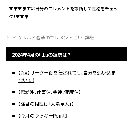
▼▼▼まずは自分のエレメントを診断して性格をチェッ
ク！▼▼▼
イヴルルド遙華のエレメント占い_詳細
2024年4月の「山」の運勢は？
【7位】リーダー役を任されても、自分を追い込ま
ないで！
【恋愛運、仕事運、金運、健康運】
【注目の相性は「太陽星人」】
【今月のラッキーPoint】