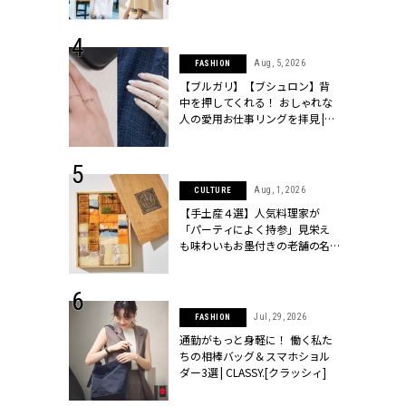
ッシィ]
こなし」 | CLASSY.[クラッシィ]
 24, 2026
Aug, 5, 2026
FASHION
方３選】結婚
【ブルガリ】【ブシュロン】背
“シンプル黒ワ
中を押してくれる！ おしゃれな
フ』で盛るのが
人の愛用お仕事リングを拝見 |
[クラッシィ]
CLASSY.[クラッシィ]
 18, 2025
Aug, 1, 2026
CULTURE
ティエ人気リ
【手土産４選】人気料理家が
ニティetc.
「パーティによく持参」見栄え
選ぶ人増えて
も味わいもお墨付きの老舗の名
[クラッシィ]
物とは？ | CLASSY.[クラッシィ]
 4, 2025
Jul, 29, 2026
FASHION
急上昇【ブシ
通勤がもっと身軽に！ 働く私た
イダルリン
ちの相棒バッグ＆スマホショル
やすい！ |
ダー3選 | CLASSY.[クラッシィ]
ィ]