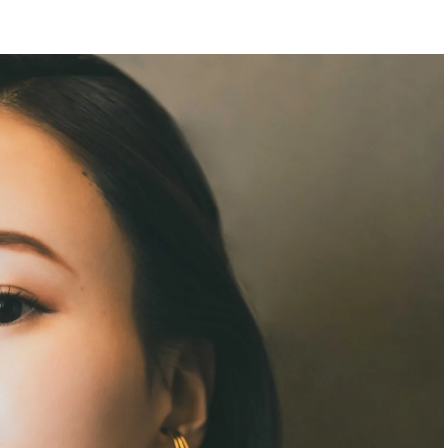
BEAUTY
Aug, 6, 2026
Feb,
BEAUTY
WEDDING
【ヘアアクセ6選】手抜きに見え
結婚式に黒ドレス
ない！アラサーのまとめ髪が垢
ばれで失敗しない
抜ける「即戦力アクセ」たち |
ーを解説 | CLASS
CLASSY.[クラッシィ]
Aug, 5, 2026
Aug,
BEAUTY
WEDDING
忙しい毎日に「うるおいター
【結婚指輪】人気
ボ」を。新【SOFINA BASIC＋】
ング22選｜20〜3
のお手入れでうるおってなめら
エピソードも | CLA
かな肌を目指す | CLASSY.[クラッ
ィ]
シィ]
Aug, 7, 2026
Jun,
BEAUTY
WEDDING
冷房・紫外線etc...「夏の隠れ乾
【一生ものジュエ
燥」を防ぐ【ベタつかない名品
存在感が際立つ！
クリーム】3選＜30代のベストコ
「トゥギャザー」