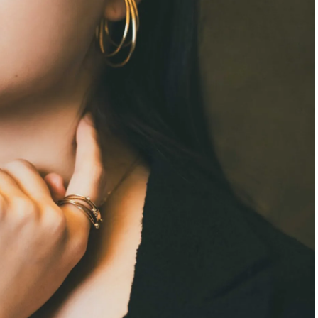
スメ＞ | CLASSY.[クラッシィ]
目 | CLASSY.[クラ
Nov, 17, 2025
Mar,
BEAUTY
WEDDING
【落ちない名品リップ10選】塗
【トレンドの巻き
り直しできない・皮むけしやす
式ゲスト服の鉄板
いetc.悩みをクリア | CLASSY.[ク
ンピ”は『スカー
ラッシィ]
正解！ | CLASSY.
Aug, 5, 2026
Aug,
BEAUTY
WEDDING
夏の深刻なくすみ・色ムラにア
20万円台〜【カル
プローチ！【透明感を底上げ】
ング４選】ラブ、トリ
神コスメ３選 | CLASSY.[クラッシ
を『マリッジ』に
ィ]
ます！ | CLASSY.
Aug, 5, 2026
Sep,
BEAUTY
WEDDING
ユニクロ名品も！日焼け対策ガ
“キャトル”で人気
チ勢の「ないと無理」なアイテ
ュロン】の『ブラ
ムハック7選 | CLASSY.[クラッシ
グ』は普段使いもし
ィ]
CLASSY.[クラッシ