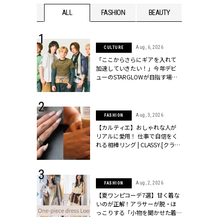
WEDDING
ALL
FASHION
BEAUTY
WEDDIN
 16, 2026
Aug, 6, 2026
CULTURE
はアリ？お呼
「ここからさらにギアを入れて
コーデ＆マナ
加速していきたい！」今年デビ
Y.[クラッシィ]
ューのSTARGLOWが目指す場所
とは？【3rdシングル『Drivin' My
Life』発売】 | CLASSY.[クラッシ
ィ]
 13, 2025
Aug, 3, 2026
FASHION
ブランドのリ
【カルティエ】おしゃれな人が
0代カップルの
リアルに愛用！ 仕事で自信をく
SSY.[クラッシ
れる相棒リング | CLASSY.[クラッ
シィ]
 30, 2026
Aug, 2, 2026
FASHION
リー】1つでも
【夏ワンピコーデ7選】甘く着な
ポメラートの
いのが正解！アラサーが脱・ほ
シリーズに注
っこりする「小物を聞かせた着