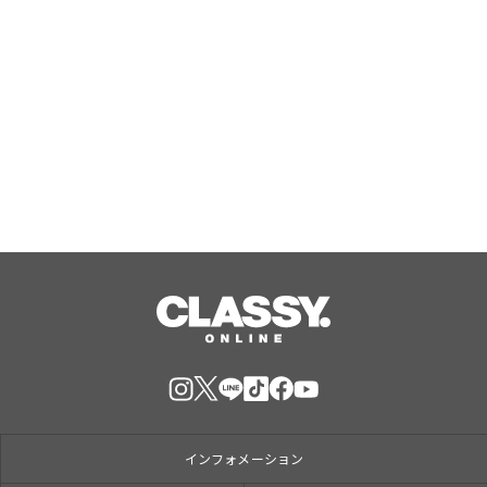
【TAC公務員】8/13(木)「オンライン
オリエンテーション（体験入学）」を
無料で開催！学習スタートはじめの1
歩！
Aug, 08, 2026
インフォメーション