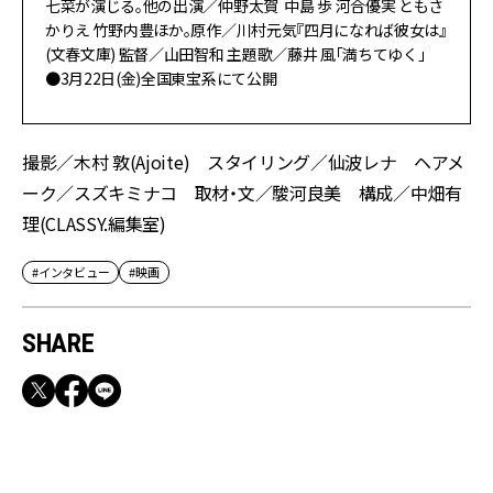
七菜が演じる。他の出演／仲野太賀 中島 歩 河合優実 ともさ
かりえ 竹野内豊ほか。原作／川村元気『四月になれば彼女は』
(文春文庫) 監督／山田智和 主題歌／藤井 風「満ちてゆく」
●3月22日(金)全国東宝系にて公開
撮影／木村 敦(Ajoite) スタイリング／仙波レナ ヘアメ
ーク／スズキミナコ 取材・文／駿河良美 構成／中畑有
理(CLASSY.編集室)
#インタビュー
#映画
SHARE