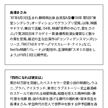
長澤まさみ
‘87年6月3日生まれ 静岡県出身 血液型A型●’00年 第5回｢東
宝シンデレラ｣オーディションでグランプリ受賞。以降、映画
やドラマ、舞台で活躍。’04年、映画『世界の中心で、愛をさけ
ぶ』で第28回日本アカデミー賞 最優秀助演女優賞など数々
の賞を受賞。最近の主な出演作は『コンフィデンスマンJP』シ
リーズ、『MOTHER マザー』『マスカレード･ナイト』など。
Netflix映画『パレード』が配信中、主演映画『スオミの話をし
よう』が9月13日公開予定。
『四月になれば彼女は』
累計40万部を突破したベストセラー恋愛小説の映画化。ウユ
ニ、プラハ、アイスランド、東京とラブストーリー史上最高峰
のスケールで紡がれる純愛映画。結婚を控えた精神科医・藤
代 俊を佐藤 健、謎の失踪を遂げる藤代の婚約者・坂本弥生を
長澤まさみ、学生時代の恋人で世界中を旅する伊予田春を森