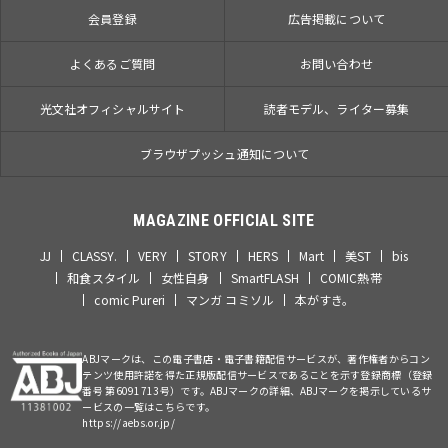
会員登録
広告掲載について
よくあるご質問
お問い合わせ
光文社オフィシャルサイト
読者モデル、ライター募集
ブラウザプッシュ通知について
MAGAZINE OFFICIAL SITE
JJ
CLASSY.
VERY
STORY
HERS
Mart
美ST
bis
和食スタイル
女性自身
SmartFLASH
COMIC熱帯
comic Pureri
マンガ コミソル
本がすき。
ABJマークは、この電子書店・電子書籍配信サービスが、著作権者からコン
テンツ使用許諾を得た正規版配信サービスであることを示す登録商標（登録
番号 第6091713号）です。ABJマークの詳細、ABJマークを掲示しているサ
ービスの一覧はこちらです。
https://aebs.or.jp/