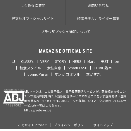
よくあるご質問
お問い合わせ
光文社オフィシャルサイト
読者モデル、ライター募集
ブラウザプッシュ通知について
MAGAZINE OFFICIAL SITE
JJ
CLASSY.
VERY
STORY
HERS
Mart
美ST
bis
和食スタイル
女性自身
SmartFLASH
COMIC熱帯
comic Pureri
マンガ コミソル
本がすき。
ABJマークは、この電子書店・電子書籍配信サービスが、著作権者からコン
テンツ使用許諾を得た正規版配信サービスであることを示す登録商標（登録
番号 第6091713号）です。ABJマークの詳細、ABJマークを掲示しているサ
ービスの一覧はこちらです。
https://aebs.or.jp/
このサイトについて
プライバシーポリシー
サイトマップ