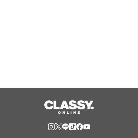
ギガンテが描いたグラフィックが刺繍
されたトートバッグを8月13日23時59
分まで期間限定で新発売！
Aug, 10, 2026
HORIE MOBILE、日頃の感謝を込めた
「ユーザー還元キャンペーン」を開催
Aug, 10, 2026