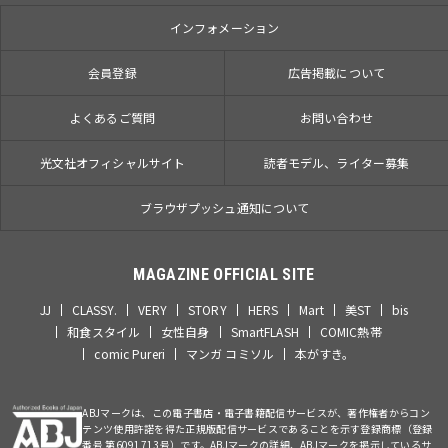
インフォメーション
会員登録
広告掲載について
よくあるご質問
お問い合わせ
光文社オフィシャルサイト
読者モデル、ライター募集
ブラウザプッシュ通知について
MAGAZINE OFFICIAL SITE
JJ
CLASSY.
VERY
STORY
HERS
Mart
美ST
bis
和食スタイル
女性自身
SmartFLASH
COMIC熱帯
comic Pureri
マンガ コミソル
本がすき。
ABJマークは、この電子書店・電子書籍配信サービスが、著作権者からコン
テンツ使用許諾を得た正規版配信サービスであることを示す登録商標（登録
番号 第6091713号）です。ABJマークの詳細、ABJマークを掲示しているサ