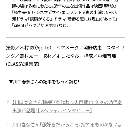
躍の場は多岐にわたる。近年の主な出演作品は映画『聖地X』
『極主夫道ザ・シネマ』『マイ・エレメント』（声の出演）、NHK大
河ドラマ『麒麟がくる』、ドラマ『着飾る恋には理由があって』
『silent』『ハヤブサ消防団』など。
撮影／木村 敦（Ajoite） ヘアメーク／岡野瑞恵 スタイリ
ング／壽村太一 取材／よしだなお 構成／中畑有理
(CLASSY.編集室)
▼川口春奈さんの記事をもっと読む！
【川口春奈さん】映画『身代わり忠臣蔵』で久々の時代劇
出演が話題！【スペシャルインタビュー】
川口春奈さん「服好きだからこそ、捨てるものがないよ