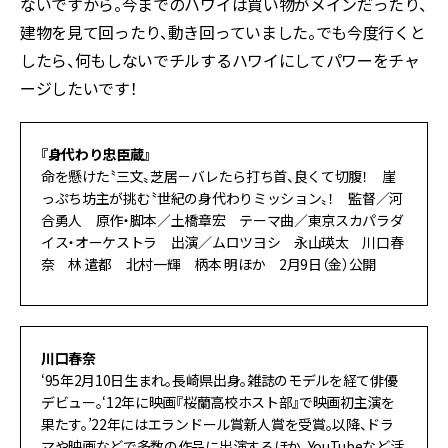
ないですから。今までのハワイは買い物がメインだったり、
建物を見て回ったり、動き回っていました。でも今度行くと
したら、何もしないでチルするハワイにしてパワーをチャ
ージしたいです！
『身代わり忠臣蔵』
命を懸けた〝三文〟芝居－バレたら打ち首、良くて切腹！ 崖
っぷち坊主が挑む〝世紀の身代わりミッション〟！ 監督／河
合勇人 原作・脚本／土橋章宏 テーマ曲／東京スカパラダ
イス・オーケストラ 出演／ムロツヨシ 永山瑛太 川口春
奈 林 遣都 北村一輝 柄本 明ほか 2月9日（金）公開
川口春奈
‘95年2月10日生まれ。長崎県出身。雑誌のモデルを経て俳優
デビュー。‘12年に映画『桜蘭高校ホスト部』で映画初主演を
果たす。’22年にはエランドール賞新人賞を受賞。以降、ドラ
マや映画などで多数の作品に出演するほか、YouTubeなど活