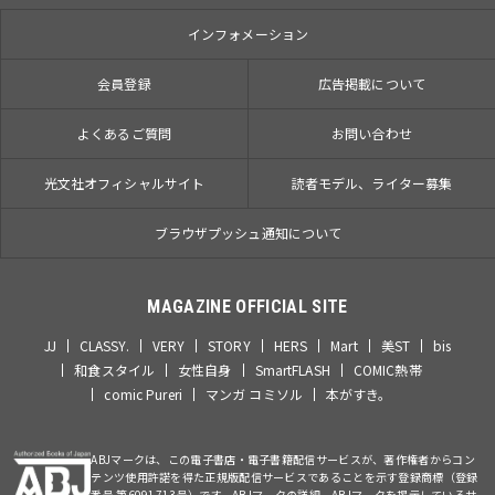
インフォメーション
会員登録
広告掲載について
よくあるご質問
お問い合わせ
光文社オフィシャルサイト
読者モデル、ライター募集
ブラウザプッシュ通知について
MAGAZINE OFFICIAL SITE
JJ
CLASSY.
VERY
STORY
HERS
Mart
美ST
bis
和食スタイル
女性自身
SmartFLASH
COMIC熱帯
comic Pureri
マンガ コミソル
本がすき。
ABJマークは、この電子書店・電子書籍配信サービスが、著作権者からコン
テンツ使用許諾を得た正規版配信サービスであることを示す登録商標（登録
番号 第6091713号）です。ABJマークの詳細、ABJマークを掲示しているサ