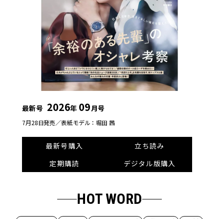
2026
09
最新号
年
月号
7月28日発売／
表紙モデル：堀田 茜
最新号購入
立ち読み
定期購読
デジタル版購入
HOT WORD