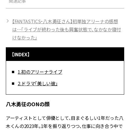
関連記事
【FANTASTICS・八木勇征さん】初単独アリーナの感想
は…「ライブが終わった後も興奮状態で、なかなか寝付
けなかった」
【INDEX】
1.初のアリーナライブ
2.ドラマ「美しい彼」
八木勇征のONの顔
アーティストとして俳優として、目まぐるしい1年だった八
木くんの2023年。1年を振り返りつつ、仕事に向き合う中で