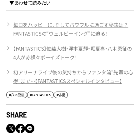
▼あわせて読みたい
毎日をハッピーに、そしてパワフルに過ごす秘訣は？
FANTASTICSの“ウェルビーイング”に迫る！
【FANTASTICS】佐藤大樹・澤本夏輝・堀夏喜・八木勇征の
4人が赤裸々ボーイズトーク！
初アリーナライブ後の気持ちからファンタ流“先輩の心
得”まで…【FANTASTICSスペシャルインタビュー】
#八木勇征
#FANTASTICS
#俳優
SHARE