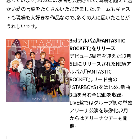
思っています。2023年は映画も公開されて、国境を超えて温
かい愛の言葉をたくさんいただきました。チームもキャス
トも現場も大好きな作品なので、多くの人に届いたことが
うれしいです。
3rdアルバム『FANTASTIC
ROCKET』をリリース
デビュー5周年を迎えた12月
5日にリリースされたNEWア
ルバム『FANTASTIC
ROCKET』。リード曲の
「STARBOYS」をはじめ、新曲
3曲を含む全12曲を収録。
LIVE盤ではグループ初の単独
アリーナ公演を映像化。2月
からはアリーナツアーも開
催。