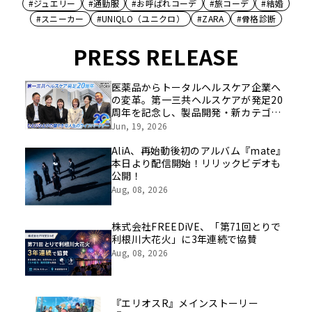
#ジュエリー
#通勤服
#お呼ばれコーデ
#旅コーデ
#結婚
#スニーカー
#UNIQLO（ユニクロ）
#ZARA
#骨格診断
PRESS RELEASE
医薬品からトータルヘルスケア企業へ
の変革。第一三共ヘルスケアが発足20
周年を記念し、製品開発・新カテゴリ
挑戦の舞台や旧社統合時のエピソード
Jun, 19, 2026
を社員の想いとともに振り返る特別映
像を公開！
AliA、再始動後初のアルバム『mate』
本日より配信開始！リリックビデオも
公開！
Aug, 08, 2026
株式会社FREEDiVE、「第71回とりで
利根川大花火」に3年連続で協賛
Aug, 08, 2026
『エリオスR』メインストーリー