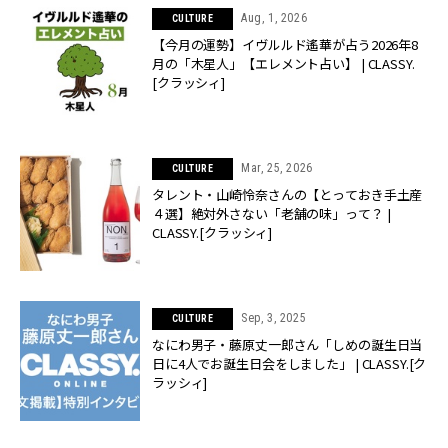
Aug, 1, 2026
CULTURE
【今月の運勢】イヴルルド遙華が占う2026年8
月の「木星人」【エレメント占い】 | CLASSY.
[クラッシィ]
Mar, 25, 2026
CULTURE
タレント・山崎怜奈さんの【とっておき手土産
４選】絶対外さない「老舗の味」って？ |
CLASSY.[クラッシィ]
Sep, 3, 2025
CULTURE
なにわ男子・藤原丈一郎さん「しめの誕生日当
日に4人でお誕生日会をしました」 | CLASSY.[ク
ラッシィ]