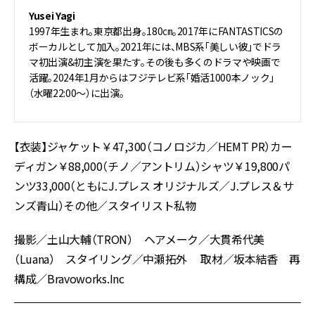
Yusei Yagi
1997年生まれ。東京都出身。180㎝。2017年にFANTASTICSの
ボーカルとして加入。2021年には、MBS系「美しい彼」でドラ
マ初出演&初主演を果たす。その後も多くのドラマや映画で
活躍。2024年1月からはフジテレビ系「婚活1000本ノック」
（水曜22:00〜）に出演。
【衣装】ジャケット￥47,300（コノロジカ／HEMT PR）カー
ディガン￥88,000（チノ／アントリム）シャツ￥19,800パ
ンツ33,000（ともにJ.プレス オリジナルズ／J.プレス＆サ
ンズ青山）その他／スタイリスト私物
撮影／土山大輔（TRON） ヘアメーク／大貫希代美
（Luana） スタイリング／中瀬拓外 取材／坂本結香 再
構成／Bravoworks.Inc