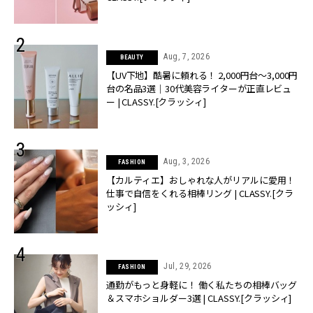
Aug, 7, 2026
BEAUTY
【UV下地】酷暑に頼れる！ 2,000円台〜3,000円
台の名品3選｜30代美容ライターが正直レビュ
ー | CLASSY.[クラッシィ]
Aug, 3, 2026
FASHION
【カルティエ】おしゃれな人がリアルに愛用！
仕事で自信をくれる相棒リング | CLASSY.[クラ
ッシィ]
Jul, 29, 2026
FASHION
通勤がもっと身軽に！ 働く私たちの相棒バッグ
＆スマホショルダー3選 | CLASSY.[クラッシィ]