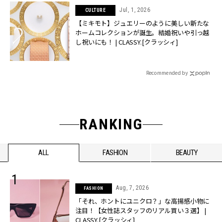
Jul, 1, 2026
CULTURE
【ミキモト】ジュエリーのように美しい新たな
ホームコレクションが誕生。結婚祝いや引っ越
し祝いにも！ | CLASSY.[クラッシィ]
Recommended by
RANKING
ALL
FASHION
BEAUTY
Aug, 7, 2026
FASHION
「それ、ホントにユニクロ？」な高揚感小物に
注目！【女性誌スタッフのリアル買い３選】 |
CLASSY.[クラッシィ]