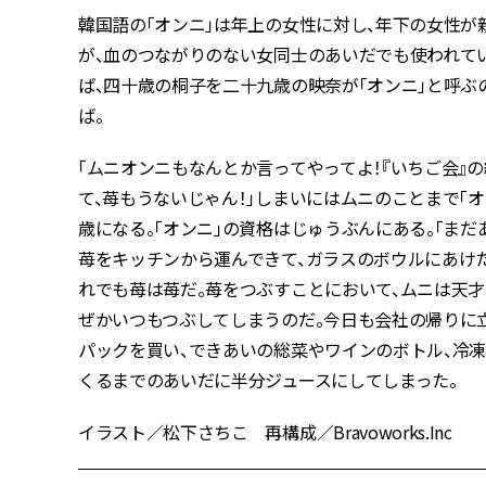
韓国語の「オンニ」は年上の女性に対し、年下の女性
が、血のつながりのない女同士のあいだでも使われて
ば、四十歳の桐子を二十九歳の映奈が「オンニ」と呼
ば。
「ムニオンニもなんとか言ってやってよ！『いちご会』
て、苺もうないじゃん！」しまいにはムニのことまで「
歳になる。「オンニ」の資格はじゅうぶんにある。「ま
苺をキッチンから運んできて、ガラスのボウルにあけ
れでも苺は苺だ。苺をつぶすことにおいて、ムニは天
ぜかいつもつぶしてしまうのだ。今日も会社の帰りに
パックを買い、できあいの総菜やワインのボトル、冷
くるまでのあいだに半分ジュースにしてしまった。
イラスト／松下さちこ 再構成／Bravoworks.Inc