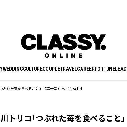
Y
WEDDING
CULTURE
COUPLE
TRAVEL
CAREER
FORTUNE
LEAD
つぶれた苺を食べること」【第一話 いちご会 vol.2】
】吉川トリコ「つぶれた苺を食べること」