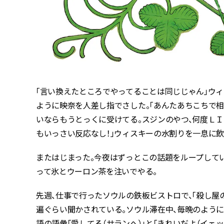
「言い換えたところでやってることは同じじゃん」ウ
ように映奈を人差し指でさした。「あんたあちこちで相
いならもうとっくに受けてる。スジンのやつ、何度Ｌ
もいっさい反応なし！」ウィスキーの水割りを一息に飲
またはじまった。今夜はずっとこの話題をループして
って氷とウーロン茶を注いでやる。
先週、仕事で行ったソウルの鉄板ビストロで、「殺し
遍ぐらい聞かされている。ソウル滞在中、毎晩のよう
語の語彙「愛してる（サランへ）」と「きれいだよ（イェ