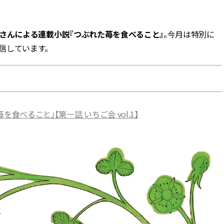
BEAUTY
さんによる連載小説『つぶれた苺を食べること』
。今月は特別に
配信しています。
Aug, 7, 2026
Aug,
BEAUTY
WEDDING
【UV下地】酷暑に頼れる！
【結婚指輪】人気
2,000円台〜3,000円台の名品3選
ング22選｜20〜3
｜30代美容ライターが正直レビ
エピソードも | CLA
ュー | CLASSY.[クラッシィ]
ィ]
を食べること」【第一話 いちご会 vol.1】
Aug, 6, 2026
Jun,
BEAUTY
WEDDING
【ヘアアクセ6選】手抜きに見え
【一生ものジュエ
ない！アラサーのまとめ髪が垢
存在感が際立つ！
抜ける「即戦力アクセ」たち |
「トゥギャザー」
CLASSY.[クラッシィ]
目 | CLASSY.[クラ
Sep, 25, 2025
Feb,
BEAUTY
WEDDING
マルジェラの“レプリカ”に新作
結婚式に黒ドレス
も！注目度急上昇の『フレグラ
ばれで失敗しない
ンス』５選 | CLASSY.[クラッシ
ーを解説 | CLASS