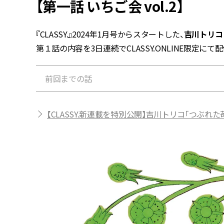
【第一話 いちご会 vol.2】
『CLASSY.』2024年1月号からスタートした、
吉川トリコ
第１話の内容を3日連続でCLASSY.ONLINE限定にて
前回までの話
【CLASSY.新連載を特別公開】吉川トリコ「つぶれた苺