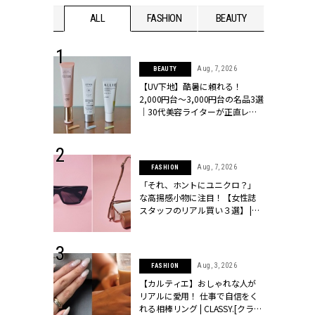
WEDDING
ALL
FASHION
BEAUTY
WEDDIN
 13, 2025
Aug, 7, 2026
BEAUTY
ブランドのリ
【UV下地】酷暑に頼れる！
0代カップルの
2,000円台〜3,000円台の名品3選
SSY.[クラッシ
｜30代美容ライターが正直レビ
ュー | CLASSY.[クラッシィ]
 30, 2026
Aug, 7, 2026
FASHION
リー】1つでも
「それ、ホントにユニクロ？」
ポメラートの
な高揚感小物に注目！【女性誌
シリーズに注
スタッフのリアル買い３選】 |
ッシィ]
CLASSY.[クラッシィ]
 16, 2026
Aug, 3, 2026
FASHION
はアリ？お呼
【カルティエ】おしゃれな人が
コーデ＆マナ
リアルに愛用！ 仕事で自信をく
Y.[クラッシィ]
れる相棒リング | CLASSY.[クラッ