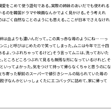
が親愛をこめて使う語句である。実際の姉妹のあいだでも使われる
いるのを韓国ドラマや映画なんかでよく見かける。そう考えれ
ぶのはごく自然なことのようにも思える。ここが日本でさえなけれ
の絆は血よりも濃いんだって。この真っ赤な苺のようにね… …っ
オンニ」と呼びはじめたので笑ってしまった。ムニは今年で三十四
だあるよ、つぶれちゃってるけど」そう言ってムニは、洗っておいた
た。ところどころつぶれて見るも無残な形になっているけれど、そ
才といってよかった。気をつけて持って帰らなくちゃと思うのにな
立ち寄った駅前のスーパーで値引きシールの貼られていた苺の
凍餃子なんかといっしょくたにエコバッグに詰めて、家に帰って