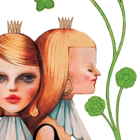
ィ]
Aug, 8, 2026
Mar,
BEAUTY
WEDDING
【シャネル】「ココ マドモアゼ
【トレンドの巻き
ル クラッシュ アプソリュ」の限
式ゲスト服の鉄板
定カフェが登場！世界観に没入
ンピ”は『スカー
できる体験型イベントが開催 |
正解！ | CLASSY.
CLASSY.[クラッシィ]
Aug, 5, 2026
Apr,
BEAUTY
WEDDING
忙しい毎日に「うるおいター
【ブルガリ】プロ
ボ」を。新【SOFINA BASIC＋】
れたのは、リング
のお手入れでうるおってなめら
ックレスだった！【C
かな肌を目指す | CLASSY.[クラッ
のブライダルリング物
シィ]
CLASSY.[クラッシ
Aug, 7, 2026
Dec,
BEAUTY
WEDDING
冷房・紫外線etc...「夏の隠れ乾
【結婚式お呼ばれ
燥」を防ぐ【ベタつかない名品
染む！上品で実用
クリーム】3選＜30代のベストコ
ッグ」6選【アン
スメ＞ | CLASSY.[クラッシィ]
イラー他】 | CLAS
ィ]