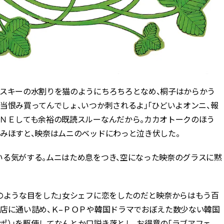
ィスキーの水割りを猫のようにちろちろとなめ、桐子はからかう
当恨み買ってんでしょ、いつか刺されるよ」「ひどいよオンニ、報
ＩＮＥしても余裕の既読スルーなんだから。カカオトークのほう
みほすと、映奈はムニのベッドにわっと泣き伏した。
いる気がする。ムニはため息をつき、空になった映奈のグラスに黙
屋のような目をした」女シェフに恋をしたのだと映奈からはもう百
に店に通い詰め、Ｋ–ＰＯＰや韓国ドラマでおぼえた数少ない韓国
ッポ）」を駆使してなんとか口説き落とし、お得意の「ラブアフェ