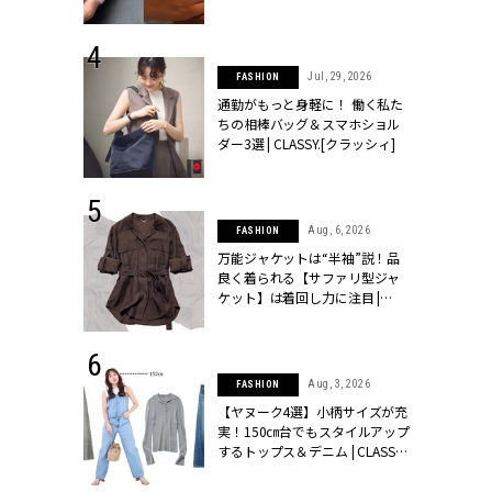
シィ]
 24, 2026
Jul, 29, 2026
FASHION
方３選】結婚
通勤がもっと身軽に！ 働く私た
“シンプル黒ワ
ちの相棒バッグ＆スマホショル
フ』で盛るのが
ダー3選 | CLASSY.[クラッシィ]
[クラッシィ]
 14, 2026
Aug, 6, 2026
FASHION
ポーズで贈ら
万能ジャケットは“半袖”説！品
じゃなくてネ
良く着られる【サファリ型ジャ
LASSY.世代
ケット】は着回し力に注目 |
語 #15】 |
CLASSY.[クラッシィ]
ィ]
 9, 2025
Aug, 3, 2026
FASHION
】ドレスに馴
【ヤヌーク4選】小柄サイズが充
的な「サブバ
実！150㎝台でもスタイルアップ
テプリマ、フェ
するトップス＆デニム | CLASSY.
SY.[クラッシ
[クラッシィ]