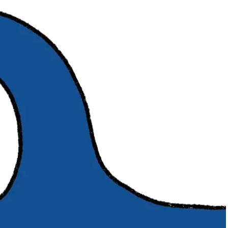
スメ＞ | CLASSY.[クラッシィ]
目 | CLASSY.[クラ
Nov, 17, 2025
Mar,
BEAUTY
WEDDING
【落ちない名品リップ10選】塗
【トレンドの巻き
り直しできない・皮むけしやす
式ゲスト服の鉄板
いetc.悩みをクリア | CLASSY.[ク
ンピ”は『スカー
ラッシィ]
正解！ | CLASSY.
Aug, 5, 2026
Aug,
BEAUTY
WEDDING
ユニクロ名品も！日焼け対策ガ
20万円台〜【カル
チ勢の「ないと無理」なアイテ
ング４選】ラブ、トリ
ムハック7選 | CLASSY.[クラッシ
を『マリッジ』に
ィ]
ます！ | CLASSY.
Jul, 13, 2026
Mar,
BEAUTY
WEDDING
朝の“寝ぐせ直し”はもういらな
失敗しない“ゲスト
い！夜に仕込む「ヘアケア家
リー】にある！結
電」3選 | CLASSY.[クラッシィ]
にも使える上質ベー
CLASSY.[クラッシ