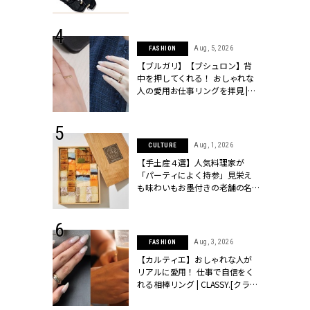
ッシィ]
CLASSY.[クラッシィ]
 24, 2026
Aug, 5, 2026
FASHION
方３選】結婚
【ブルガリ】【ブシュロン】背
“シンプル黒ワ
中を押してくれる！ おしゃれな
フ』で盛るのが
人の愛用お仕事リングを拝見 |
[クラッシィ]
CLASSY.[クラッシィ]
 18, 2025
Aug, 1, 2026
CULTURE
ティエ人気リ
【手土産４選】人気料理家が
ニティetc.
「パーティによく持参」見栄え
選ぶ人増えて
も味わいもお墨付きの老舗の名
[クラッシィ]
物とは？ | CLASSY.[クラッシィ]
 24, 2026
Aug, 3, 2026
FASHION
服”は【セオ
【カルティエ】おしゃれな人が
婚式にも仕事
リアルに愛用！ 仕事で自信をく
シック４選 |
れる相棒リング | CLASSY.[クラッ
ィ]
シィ]