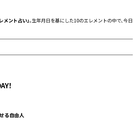
BEAUTY
レメント占い」
。生年月日を基にした10のエレメントの中で、今日
Aug, 5, 2026
Feb,
BEAUTY
WEDDING
忙しい毎日に「うるおいター
結婚式に黒ドレス
ボ」を。新【SOFINA BASIC＋】
ばれで失敗しない
のお手入れでうるおってなめら
ーを解説 | CLASS
かな肌を目指す | CLASSY.[クラッ
シィ]
Aug, 6, 2026
Aug,
BEAUTY
WEDDING
【ヘアアクセ6選】手抜きに見え
【結婚指輪】人気
AY！
ない！アラサーのまとめ髪が垢
ング22選｜20〜3
抜ける「即戦力アクセ」たち |
エピソードも | CLA
CLASSY.[クラッシィ]
ィ]
こせる自由人
Aug, 7, 2026
Jun,
BEAUTY
WEDDING
冷房・紫外線etc...「夏の隠れ乾
【一生ものジュエ
燥」を防ぐ【ベタつかない名品
存在感が際立つ！
クリーム】3選＜30代のベストコ
「トゥギャザー」