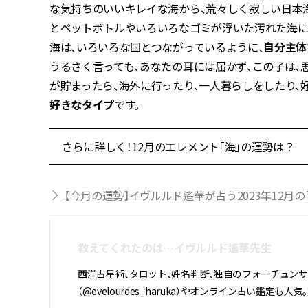
な気持ちのいいキレイな海から、荒々しく寂しい日本
とペットボトルやいろいろなゴミが浮いた汚れた海に
海は、いろいろな国とつながっているように、
自分主体
うるさく言っても、あなたの耳には届かず、この子は、
が貯まったら、海外に行ったり、一人暮らしをしたり、
好きなタイプ
です。
さらに詳しく！12月のエレメント「海」の運勢は？
【今月の運勢】イヴルルド遙華が占う2023年12月の
教えてくれたのは…イヴルルド遙華先生
西洋占星術、タロット、姓名判断、独自のフォーチュン
（
@evelourdes_haruka
）やオンライン占い鑑定も人気