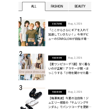
WEDDING
ALL
FASHION
BEAUTY
WEDDIN
 16, 2026
Aug, 6, 2026
CULTURE
はアリ？お呼
「ここからさらにギアを入れて
コーデ＆マナ
加速していきたい！」今年デビ
Y.[クラッシィ]
ューのSTARGLOWが目指す場所
とは？【3rdシングル『Drivin' My
Life』発売】 | CLASSY.[クラッシ
ィ]
 13, 2025
Aug, 2, 2026
FASHION
ブランドのリ
【夏ワンピコーデ7選】甘く着な
0代カップルの
いのが正解！アラサーが脱・ほ
SSY.[クラッシ
っこりする「小物を聞かせた着
こなし」 | CLASSY.[クラッシィ]
 30, 2026
Aug, 2, 2026
FASHION
リー】1つでも
【梅澤美波】今夏の注目株！ジ
ポメラートの
ュエリー感覚の「サムリングサ
シリーズに注
ンダル」でパンツコーデを更新 |