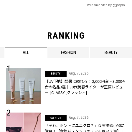
Recommended by
RANKING
ALL
FASHION
BEAUTY
Aug, 7, 2026
BEAUTY
【UV下地】酷暑に頼れる！ 2,000円台〜3,000円
台の名品3選｜30代美容ライターが正直レビュ
ー | CLASSY.[クラッシィ]
Aug, 7, 2026
FASHION
「それ、ホントにユニクロ？」な高揚感小物に
注目！【女性誌スタッフのリアル買い３選】 |