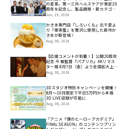
の変革。第一三共ヘルスケアが発足20
周年を記念し、製品開発・新カテゴリ
挑戦の舞台や旧社統合時のエピソード
Jun, 19, 2026
を社員の想いとともに振り返る特別映
像を公開！
かき氷専門店『しろいくも』北千里よ
り『果実蜜』を贅沢に使用した新作か
き氷が新登場！
Aug, 08, 2026
【応援コメントが到着！】公開20周年
記念 今 敏監督『パプリカ』4Kリマス
ター版 8月7日（金）より全国拡大上
映！
Aug, 08, 2026
3Dスタジオ特別キャンペーンを開催！
8月～10月限定で平日5万円から本格
3D LIVE収録が可能に
Aug, 08, 2026
「アニメ『僕のヒーローアカデミア』
FINAL SEASON」のコンテンツプリン