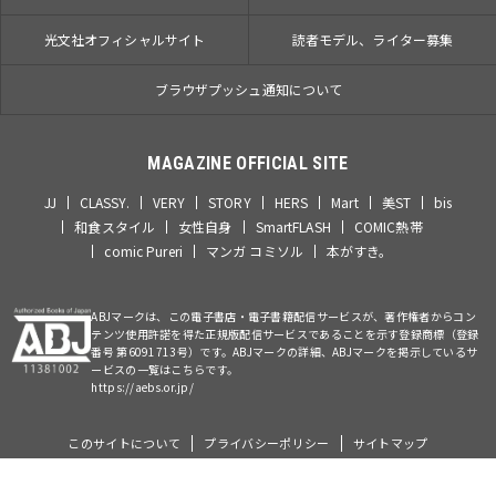
光文社オフィシャルサイト
読者モデル、ライター募集
ブラウザプッシュ通知について
MAGAZINE OFFICIAL SITE
JJ
CLASSY.
VERY
STORY
HERS
Mart
美ST
bis
和食スタイル
女性自身
SmartFLASH
COMIC熱帯
comic Pureri
マンガ コミソル
本がすき。
ABJマークは、この電子書店・電子書籍配信サービスが、著作権者からコン
テンツ使用許諾を得た正規版配信サービスであることを示す登録商標（登録
番号 第6091713号）です。ABJマークの詳細、ABJマークを掲示しているサ
ービスの一覧はこちらです。
https://aebs.or.jp/
このサイトについて
プライバシーポリシー
サイトマップ
©Kobunsha Co., Ltd. All Rights Reserved.