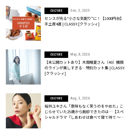
Dec, 5, 2025
CULTURE
センスが光る“小さな気配り”に！【1000円台】
手土産4選 | CLASSY.[クラッシィ]
May, 8, 2026
CULTURE
【未公開カットあり】木南晴夏さん（40）横顔
のラインが美しすぎる…特別カット集 | CLASSY.
[クラッシィ]
Aug, 3, 2026
CULTURE
桜井ユキさん「意味もなく笑うのをやめた」こ
じらせていた25歳から脱却できたのは…【スペ
シャルドラマ『しあわせは食べて寝て待て ～早
春の養生編～』】 | CLASSY.[クラッシィ]