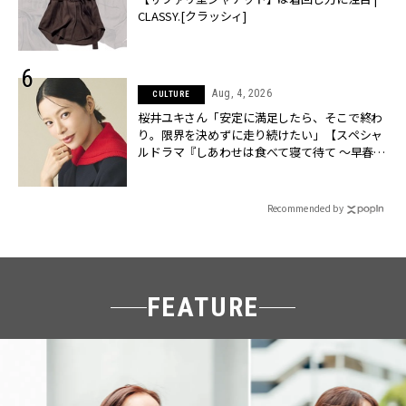
CLASSY.[クラッシィ]
Aug, 4, 2026
CULTURE
桜井ユキさん「安定に満足したら、そこで終わ
り。限界を決めずに走り続けたい」【スペシャ
ルドラマ『しあわせは食べて寝て待て ～早春の
養生編～』】 | CLASSY.[クラッシィ]
Recommended by
FEATURE