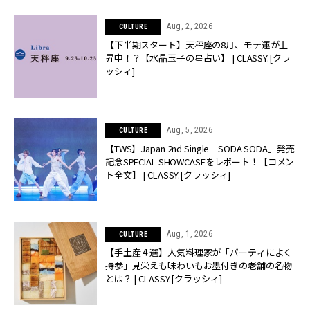
Aug, 2, 2026
CULTURE
【下半期スタート】天秤座の8月、モテ運が上
昇中！？【水晶玉子の星占い】 | CLASSY.[クラ
ッシィ]
Aug, 5, 2026
CULTURE
【TWS】Japan 2nd Single「SODA SODA」発売
記念SPECIAL SHOWCASEをレポート！【コメン
ト全文】 | CLASSY.[クラッシィ]
Aug, 1, 2026
CULTURE
【手土産４選】人気料理家が「パーティによく
持参」見栄えも味わいもお墨付きの老舗の名物
とは？ | CLASSY.[クラッシィ]