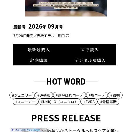
2026
09
最新号
年
月号
7月28日発売／
表紙モデル：堀田 茜
最新号購入
立ち読み
定期購読
デジタル版購入
HOT WORD
#ジュエリー
#通勤服
#お呼ばれコーデ
#旅コーデ
#結婚
#スニーカー
#UNIQLO（ユニクロ）
#ZARA
#骨格診断
PRESS RELEASE
医薬品からトータルヘルスケア企業へ