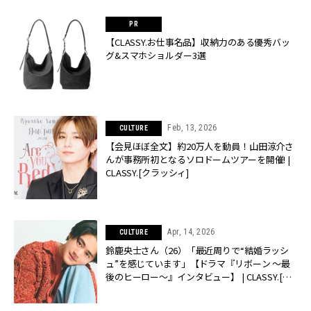
【CLASSY.お仕事名品】収納力のある優秀バッ
グ&スマホショルダー3選
Feb, 13, 2026
CULTURE
【会見ほぼ全文】約20万人を動員！山田涼介さ
んが事務所初となるソロドームツアーを開催! |
CLASSY.[クラッシィ]
Apr, 14, 2026
CULTURE
鈴鹿央士さん（26）「最近周りで“結婚ラッシ
ュ”を感じています」【ドラマ『リボーン 〜最
後のヒーロー〜』インタビュー】 | CLASSY.[ク
ラッシィ]