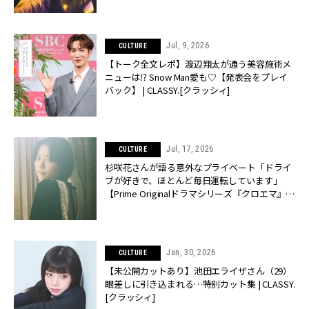
Jul, 9, 2026
CULTURE
【トーク全文レポ】渡辺翔太が通う美容施術メ
ニューは⁉︎ Snow Man愛も♡【発表会をプレイ
バック】 | CLASSY.[クラッシィ]
Jul, 17, 2026
CULTURE
杉咲花さんが語る意外なプライベート「ドライ
ブが好きで、ほとんど毎日運転しています」
【Prime Originalドラマシリーズ『クロエマ』主
演】 | CLASSY.[クラッシィ]
Jan, 30, 2026
CULTURE
【未公開カットあり】池田エライザさん（29）
眼差しに引き込まれる…特別カット集 | CLASSY.
[クラッシィ]