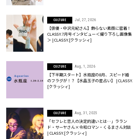
Jul, 27, 2026
CULTURE
【俳優・中沢元紀さん】飾らない素顔に密着！
CLASSY.7月号インタビュー＜撮り下ろし画像集
＞ | CLASSY.[クラッシィ]
Aug, 1, 2026
CULTURE
【下半期スタート】水瓶座の8月、スピード婚
のフラグが！？【水晶玉子の星占い】 | CLASSY.
[クラッシィ]
Aug, 31, 2025
CULTURE
「セフレと恋人の決定的違いとは…」ララン
ド・サーヤさん×令和ロマン・くるまさん対談
| CLASSY.[クラッシィ]