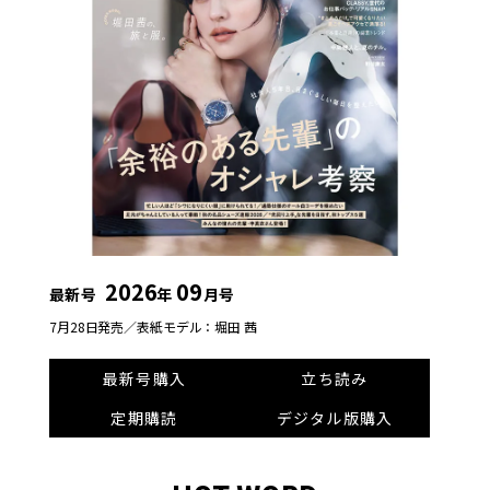
2026
09
最新号
年
月号
7月28日発売／
表紙モデル：堀田 茜
最新号購入
立ち読み
定期購読
デジタル版購入