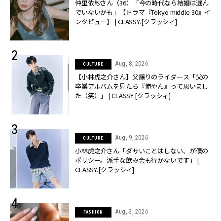
仲里依紗さん（36）「今の時代なら結婚は選ん
でいないかも」【ドラマ『Tokyo middle 30』イ
ンタビュー】 | CLASSY.[クラッシィ]
Aug, 8, 2026
CULTURE
【小林虎之介さん】父譲りのライダース「父の
卒業アルバムを見たら『俺やん』って思いまし
た（笑）」 | CLASSY.[クラッシィ]
Aug, 9, 2026
CULTURE
小林虎之介さん「ダサいことはしない、が僕の
ポリシー。派手な飲み会も行かないです」 |
CLASSY.[クラッシィ]
Aug, 3, 2026
FASHION