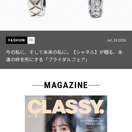
FASHION
026
PR
Jul, 15,2
永
【ICB】人気インフルエンサーと共同制作! 週5で着たく
なる「名品ブラウス」２選
MAGAZINE