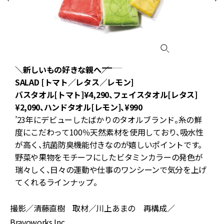
＼新しいもの好きな親へ／
SALAD [トマト／レタス／レモン]
ア
バスタオル[トマト]¥4,290、フェイスタオル[レタス]
¥2,090、ハンドタオル[レモン]、¥990
エ
’23年にデビューしたばかりのタオルブランド。糸の鮮
い
度にこだわって100％天然素材を使用しており、吸水性
プ
が高く、抗菌防臭機能付きなのが嬉しいポイントです。
野菜や果物をモチーフにしたビタミンカラーの発色が
瑞々しく、日々の運動や仕事のワンシーンで気分を上げ
てくれるラインナップ。
撮影／清藤直樹 取材／川上あまの 再構成／
Bravoworks.Inc