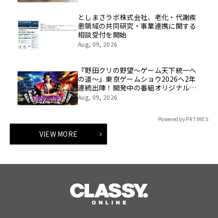
としまさラボ株式会社、老化・代謝疾
患領域の共同研究・事業連携に関する
相談受付を開始
Aug, 09, 2026
『野田クリの野望～ゲーム天下統一へ
の道～』東京ゲームショウ2026へ2年
連続出陣！開発中の番組オリジナルゲ
ームを世界最速体験！失敗したら即
Aug, 09, 2026
「打ち首」！？しんや＆青木マッチョ
参加のイベントも開催！
Powered by PR TIMES
VIEW MORE