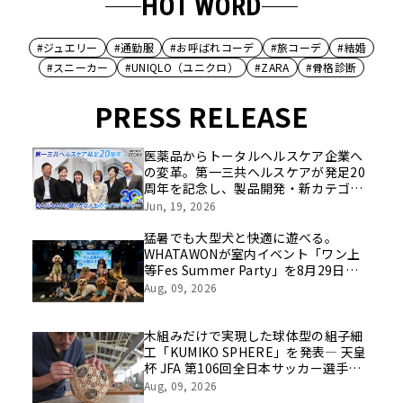
HOT WORD
#ジュエリー
#通勤服
#お呼ばれコーデ
#旅コーデ
#結婚
#スニーカー
#UNIQLO（ユニクロ）
#ZARA
#骨格診断
PRESS RELEASE
医薬品からトータルヘルスケア企業へ
の変革。第一三共ヘルスケアが発足20
周年を記念し、製品開発・新カテゴリ
挑戦の舞台や旧社統合時のエピソード
Jun, 19, 2026
を社員の想いとともに振り返る特別映
像を公開！
猛暑でも大型犬と快適に遊べる。
WHATAWONが室内イベント「ワン上
等Fes Summer Party」を8月29日開
催
Aug, 09, 2026
木組みだけで実現した球体型の組子細
工「KUMIKO SPHERE」を発表― 天皇
杯 JFA 第106回全日本サッカー選手権
大会の公式ビジュアルにも採用 ―
Aug, 09, 2026