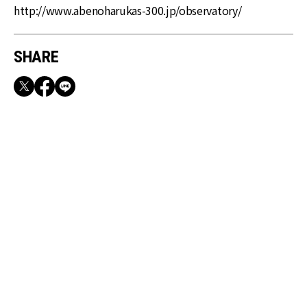
http://www.abenoharukas-300.jp/observatory/
SHARE
RECOMMEND
満員電車も外回りも快適！身軽になれるバッグ
＆スマホショルダー3選