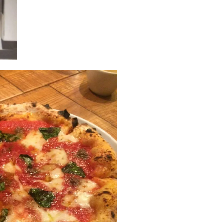
ィ]
目 | CLASSY.[クラ
Nov, 17, 2025
Mar,
BEAUTY
WEDDING
【落ちない名品リップ10選】塗
【トレンドの巻き
り直しできない・皮むけしやす
式ゲスト服の鉄板
いetc.悩みをクリア | CLASSY.[ク
ンピ”は『スカー
ラッシィ]
正解！ | CLASSY.
Aug, 5, 2026
Dec,
BEAUTY
WEDDING
夏の深刻なくすみ・色ムラにア
【結婚式のお呼ば
プローチ！【透明感を底上げ】
事情】アンテプリマ、
神コスメ３選 | CLASSY.[クラッシ
「小さくても収納
ィ]
件！ | CLASSY.[
Jul, 13, 2026
Mar,
BEAUTY
WEDDING
朝の“寝ぐせ直し”はもういらな
失敗しない“ゲスト
い！夜に仕込む「ヘアケア家
リー】にある！結
電」3選 | CLASSY.[クラッシィ]
にも使える上質ベー
CLASSY.[クラッシ