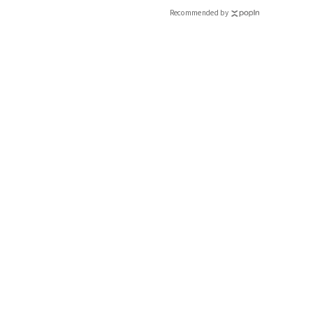
Recommended by
季節のピザ、こちらはかぼちゃのピザ（お店に行ったのは11月で