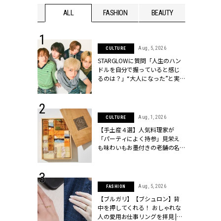
WEDDING
ALL
FASHION
BEAUTY
WEDDIN
 16, 2026
Aug, 5, 2026
CULTURE
はアリ？お呼
STARGLOWに質問「人生のハン
コーデ＆マナ
ドルを自分で握っていると感じ
Y.[クラッシィ]
るのは？」“大️人になった”と実
感する瞬間【3rdシングル
『Drivin' My Life』発売】 |
CLASSY.[クラッシィ]
 13, 2025
Aug, 1, 2026
CULTURE
ブランドのリ
【手土産４選】人気料理家が
0代カップルの
「パーティによく持参」見栄え
SSY.[クラッシ
も味わいもお墨付きの老舗の名
物とは？ | CLASSY.[クラッシィ]
 30, 2026
Aug, 5, 2026
FASHION
リー】1つでも
【ブルガリ】【ブシュロン】背
ポメラートの
中を押してくれる！ おしゃれな
シリーズに注
人の愛用お仕事リングを拝見 |