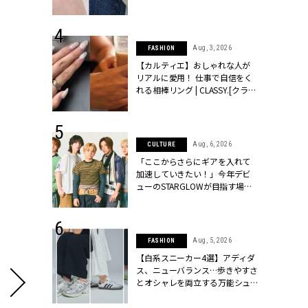
ッシィ]
CLASSY.[クラッシィ]
 24, 2026
Aug, 3, 2026
FASHION
方３選】結婚
【カルティエ】おしゃれな人が
“シンプル黒ワ
リアルに愛用！ 仕事で自信をく
フ』で盛るのが
れる相棒リング | CLASSY.[クラッ
[クラッシィ]
シィ]
 24, 2025
Aug, 6, 2026
CULTURE
れバッグ最新
「ここからさらにギアを入れて
プラダetc.
加速していきたい！」今年デビ
力あり」が条
ューのSTARGLOWが目指す場所
クラッシィ]
とは？【3rdシングル『Drivin' My
Life』発売】 | CLASSY.[クラッシ
ィ]
 24, 2026
Aug, 5, 2026
FASHION
服”は【セオ
【白系スニーカー4選】アディダ
婚式にも仕事
ス、ニューバランス…歩きやすさ
シック４選 |
とオシャレを両立する万能シュ
ィ]
ーズ | CLASSY.[クラッシィ]