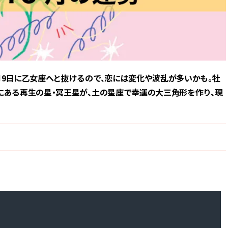
スメ＞ | CLASSY.[クラッシィ]
ィ]
Nov, 17, 2025
Mar,
BEAUTY
WEDDING
【落ちない名品リップ10選】塗
【トレンドの巻き
り直しできない・皮むけしやす
式ゲスト服の鉄板
いetc.悩みをクリア | CLASSY.[ク
ンピ”は『スカー
ラッシィ]
正解！ | CLASSY.
月9日に乙女座へと抜けるので、恋には変化や波乱が多いかも。牡
にある再生の星・冥王星が、土の星座で幸運の大三角形を作り、現
Aug, 5, 2026
Aug,
BEAUTY
WEDDING
ユニクロ名品も！日焼け対策ガ
20万円台〜【カル
チ勢の「ないと無理」なアイテ
ング４選】ラブ、トリ
ムハック7選 | CLASSY.[クラッシ
を『マリッジ』に
ィ]
ます！ | CLASSY.
Jul, 13, 2026
Mar,
BEAUTY
WEDDING
朝の“寝ぐせ直し”はもういらな
失敗しない“ゲスト
い！夜に仕込む「ヘアケア家
リー】にある！結
電」3選 | CLASSY.[クラッシィ]
にも使える上質ベー
CLASSY.[クラッシ