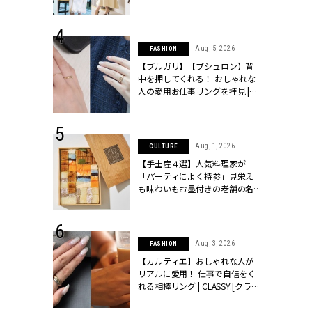
こなし」 | CLASSY.[クラッシィ]
 24, 2026
Aug, 5, 2026
FASHION
方３選】結婚
【ブルガリ】【ブシュロン】背
“シンプル黒ワ
中を押してくれる！ おしゃれな
フ』で盛るのが
人の愛用お仕事リングを拝見 |
[クラッシィ]
CLASSY.[クラッシィ]
 18, 2025
Aug, 1, 2026
CULTURE
ティエ人気リ
【手土産４選】人気料理家が
ニティetc.
「パーティによく持参」見栄え
選ぶ人増えて
も味わいもお墨付きの老舗の名
[クラッシィ]
物とは？ | CLASSY.[クラッシィ]
 24, 2026
Aug, 3, 2026
FASHION
服”は【セオ
【カルティエ】おしゃれな人が
婚式にも仕事
リアルに愛用！ 仕事で自信をく
シック４選 |
れる相棒リング | CLASSY.[クラッ
ィ]
シィ]