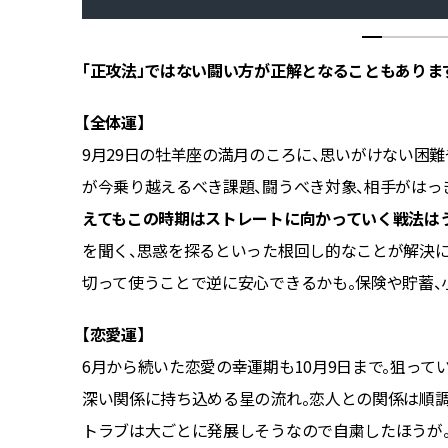
「正攻法」ではない闘い方が正解となることもありま
【全体運】
する状況
9月29日の牡羊座の満月のころに、思いがけない困
込まれる
が今乗り越えるべき課題、闘うべき対象、相手がはっ
くなりが
えてもこの時期はストレートに向かっていく戦法は
やSNS
を聞く、思惑を探るといった根回し的なことが解決に
。
切って使うことで逆に安心できるかも。保険や貯蓄、
【恋愛運】
望んだり
6月から続いた恋愛の幸運期も10月9日まで。狙って
が無理を
深い関係に持ち込める星の流れ。恋人との関係は順調
トラブは大ごとに発展しそうなので自粛したほうが