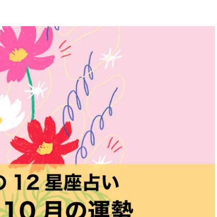
BEAUTY
Aug, 5, 2026
Feb,
BEAUTY
WEDDING
忙しい毎日に「うるおいター
結婚式に黒ドレス
ボ」を。新【SOFINA BASIC＋】
ばれで失敗しない
のお手入れでうるおってなめら
ーを解説 | CLASS
かな肌を目指す | CLASSY.[クラッ
シィ]
Aug, 6, 2026
Jun,
BEAUTY
WEDDING
【ヘアアクセ6選】手抜きに見え
【一生ものジュエ
ない！アラサーのまとめ髪が垢
存在感が際立つ！
抜ける「即戦力アクセ」たち |
「トゥギャザー」
CLASSY.[クラッシィ]
目 | CLASSY.[クラ
Aug, 7, 2026
Aug,
BEAUTY
WEDDING
冷房・紫外線etc...「夏の隠れ乾
【結婚指輪】人気
燥」を防ぐ【ベタつかない名品
ング22選｜20〜3
クリーム】3選＜30代のベストコ
エピソードも | CLA