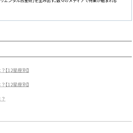
オリエンタル占星術」を生み出す。数々のメディアで特集が組まれる
？【12星座別】
？【12星座別】
は？