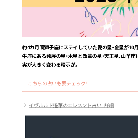
約4カ月間獅子座にステイしていた愛の星・金星が10
牛座にある発展の星・木星と改革の星・天王星、山羊座
実が大きく変わる暗示が。
こちらの占いも要チェック！
イヴルルド遙華のエレメント占い_詳細