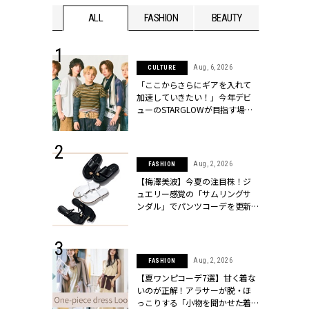
WEDDING
ALL
FASHION
BEAUTY
WEDDIN
 16, 2026
Aug, 6, 2026
CULTURE
はアリ？お呼
「ここからさらにギアを入れて
コーデ＆マナ
加速していきたい！」今年デビ
Y.[クラッシィ]
ューのSTARGLOWが目指す場所
とは？【3rdシングル『Drivin' My
Life』発売】 | CLASSY.[クラッシ
ィ]
 30, 2026
Aug, 2, 2026
FASHION
リー】1つでも
【梅澤美波】今夏の注目株！ジ
ポメラートの
ュエリー感覚の「サムリングサ
シリーズに注
ンダル」でパンツコーデを更新 |
ッシィ]
CLASSY.[クラッシィ]
 13, 2025
Aug, 2, 2026
FASHION
ブランドのリ
【夏ワンピコーデ7選】甘く着な
0代カップルの
いのが正解！アラサーが脱・ほ
SSY.[クラッシ
っこりする「小物を聞かせた着