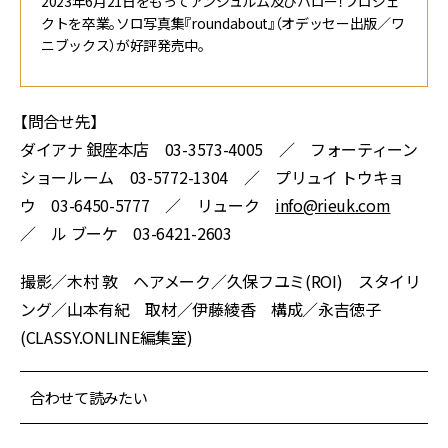
2023年6月21日をもってアンジュルム及びハロー！プロジェ
クトを卒業。ソロ写真集『roundabout』（オデッセー出版／ワ
ニブックス）が好評発売中。
【問合せ先】
ダイアナ 銀座本店 03-3573-4005 ／ フォーティーン
ショールーム 03-5772-1304 ／ プリュイ トウキョ
ウ 03-6450-5777 ／ リューク
info@rieuk.com
／ ル ブーケ 03-6421-2603
撮影／木村 敦 ヘアメーク／久保フユミ(ROI) スタイリ
ング／山本有紀 取材／伊藤綾香 構成／永吉徳子
(CLASSY.ONLINE編集室)
合わせて読みたい