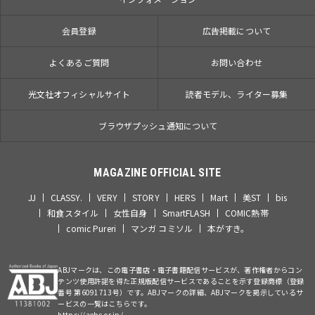
会員登録
広告掲載について
よくあるご質問
お問い合わせ
光文社オフィシャルサイト
読者モデル、ライター募集
ブラウザプッシュ通知について
MAGAZINE OFFICIAL SITE
JJ
CLASSY.
VERY
STORY
HERS
Mart
美ST
bis
和食スタイル
女性自身
SmartFLASH
COMIC熱帯
comic Pureri
マンガ コミソル
本がすき。
ABJマークは、この電子書店・電子書籍配信サービスが、著作権者からコン
テンツ使用許諾を得た正規版配信サービスであることを示す登録商標（登録
番号 第6091713号）です。ABJマークの詳細、ABJマークを掲示しているサ
ービスの一覧はこちらです。
https://aebs.or.jp/