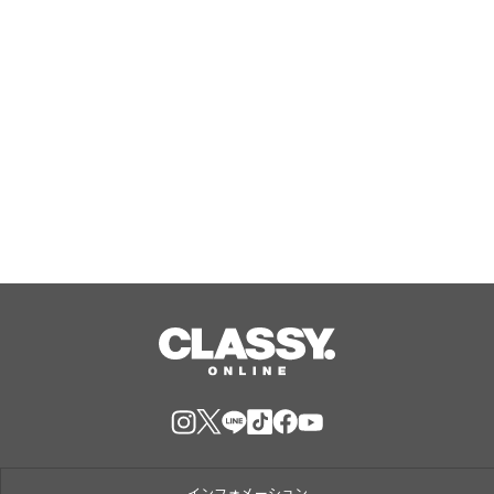
Aug, 09, 2026
原案・手塚治虫『リボンの騎士』より
『THE RIBBON HERO リボンヒーロ
ー』オフィシャルインタビュー2本公
開！五十嵐祐貴監督ソロ＆五十嵐祐貴
Aug, 09, 2026
（監督）×望月けい（キャラクター原
案）対談
インフォメーション