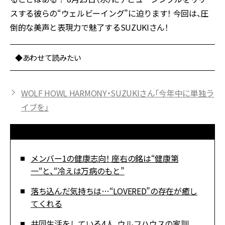
スする彼らの“ウェルビーイング”に迫ります！ 今回は、圧
倒的な美声と表現力で魅了するSUZUKIさん！
◆あわせて読みたい
WOLF HOWL HARMONY・SUZUKIさん「今年中に単独ラ
イブを」
メンバー1の健康志向！ 座右の銘は“健康第
一“と、“冷えは万病のもと”
落ち込んだ気持ちは…“LOVERED”の存在が癒し
てくれる
共同生活をしている4人。ウルフハウスの家訓