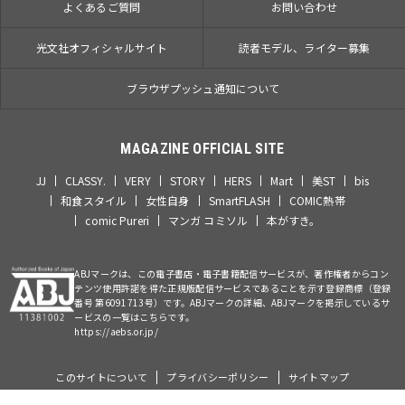
よくあるご質問
お問い合わせ
光文社オフィシャルサイト
読者モデル、ライター募集
ブラウザプッシュ通知について
MAGAZINE OFFICIAL SITE
JJ
CLASSY.
VERY
STORY
HERS
Mart
美ST
bis
和食スタイル
女性自身
SmartFLASH
COMIC熱帯
comic Pureri
マンガ コミソル
本がすき。
ABJマークは、この電子書店・電子書籍配信サービスが、著作権者からコン
テンツ使用許諾を得た正規版配信サービスであることを示す登録商標（登録
番号 第6091713号）です。ABJマークの詳細、ABJマークを掲示しているサ
ービスの一覧はこちらです。
https://aebs.or.jp/
このサイトについて
プライバシーポリシー
サイトマップ
©Kobunsha Co., Ltd. All Rights Reserved.