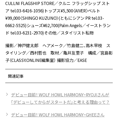
CULLNI FLAGSHIP STORE／クルニ フラッグシップ スト
ア tel.03-6416-1056)トップス¥5,500〈AIVER〉ベルト
¥99,000〈SHINGO KUZUNO〉(ともにシアン PR tel.03-
6662-5525)シューズ¥62,700(Palm Angels／イーストラン
ド tel.03-6231-2970)その他／スタイリスト私物
撮影／神戸健太郎 ヘアメーク／竹島健二、高木早枝 ス
タイリング／西村哲也 取材／亀井友里子 構成／宮島彰
子（CLASSY.ONLINE編集室） 撮影協力／EASE
関連記事
デビュー目前！ WOLF HOWL HARMONY・RYOJIさんが
「デビューしてからがスタートだ」と考える理由って？
デビュー目前！ WOLF HOWL HARMONY・GHEEさん