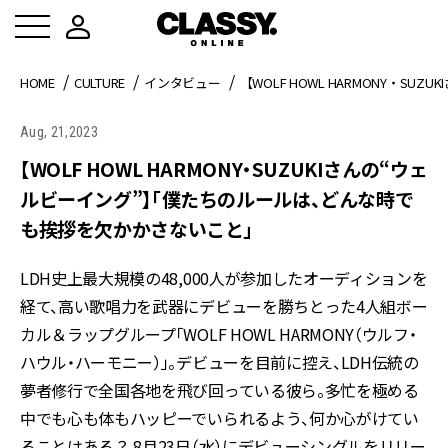
HOME
CULTURE
インタビュー
【WOLF HOWL HARMONY・
Aug, 21,2023
【WOLF HOWL HARMONY・SUZUKIさんの“ウェ
ルビーイング”】「僕たちのルールは、どんな時で
も挨拶を欠かかさないこと」
LDH史上最大規模の48,000人が参加したオーディションを
経て、高い歌唱力を武器にデビューを勝ちとった4人組ボー
カル＆ラップグループ「WOLF HOWL HARMONY（ウルフ・
ハウル・ハーモニー）」。デビューを目前に控え、LDH伝統の
夢者修行で全国各地を飛び回っている彼ら。多忙を極める
中でも心も体もハッピーでいられるよう、何か心がけてい
ることはある？ 8月23日（水）にデビューシングルをリリー