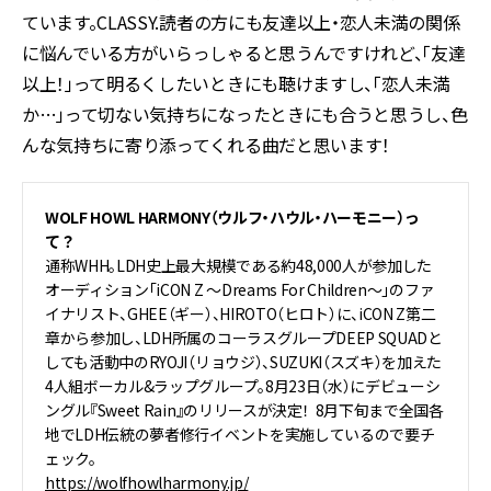
ています。CLASSY.読者の方にも友達以上・恋人未満の関係
に悩んでいる方がいらっしゃると思うんですけれど、「友達
以上！」って明るくしたいときにも聴けますし、「恋人未満
か…」って切ない気持ちになったときにも合うと思うし、色
んな気持ちに寄り添ってくれる曲だと思います！
WOLF HOWL HARMONY（ウルフ・ハウル・ハーモニー）っ
て？
通称WHH。LDH史上最大規模である約48,000人が参加した
オーディション「iCON Z ～Dreams For Children～」のファ
イナリスト、GHEE（ギー）、HIROTO（ヒロト）に、iCON Z第二
章から参加し、LDH所属のコーラスグループDEEP SQUADと
しても活動中のRYOJI（リョウジ）、SUZUKI（スズキ）を加えた
4人組ボーカル&ラップグループ。8月23日（水）にデビューシ
ングル『Sweet Rain』のリリースが決定！ 8月下旬まで全国各
地でLDH伝統の夢者修行イベントを実施しているので要チ
ェック。
https://wolfhowlharmony.jp/