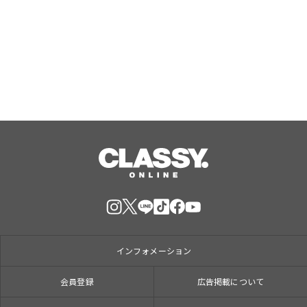
antiqua 2026AW先行予約スタート。
先着で、非売品のオリジナルバッグを
プレゼント。
Aug, 06, 2026
インフォメーション
会員登録
広告掲載について