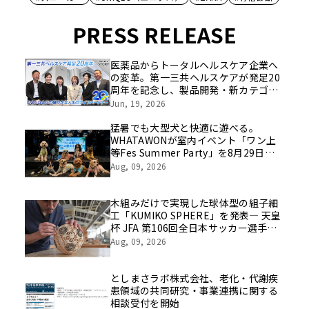
PRESS RELEASE
医薬品からトータルヘルスケア企業へ
の変革。第一三共ヘルスケアが発足20
周年を記念し、製品開発・新カテゴリ
挑戦の舞台や旧社統合時のエピソード
Jun, 19, 2026
を社員の想いとともに振り返る特別映
像を公開！
猛暑でも大型犬と快適に遊べる。
WHATAWONが室内イベント「ワン上
等Fes Summer Party」を8月29日開
催
Aug, 09, 2026
木組みだけで実現した球体型の組子細
工「KUMIKO SPHERE」を発表― 天皇
杯 JFA 第106回全日本サッカー選手権
大会の公式ビジュアルにも採用 ―
Aug, 09, 2026
としまさラボ株式会社、老化・代謝疾
患領域の共同研究・事業連携に関する
相談受付を開始