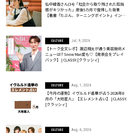
弘中綾香さん(34)「社会から取り残された孤独
感がキツかった」産後5カ月で復帰した背景
【著書『たぶん、ターニングポイント』インタ
ビュー】 | CLASSY.[クラッシィ]
Jul, 9, 2026
CULTURE
【トーク全文レポ】渡辺翔太が通う美容施術メ
ニューは⁉︎ Snow Man愛も♡【発表会をプレイ
バック】 | CLASSY.[クラッシィ]
Aug, 1, 2026
CULTURE
【今月の運勢】イヴルルド遙華が占う2026年8
月の「大地星人」【エレメント占い】 | CLASSY.
[クラッシィ]
Aug, 6, 2026
CULTURE