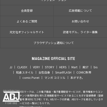
会員登録
広告掲載について
よくあるご質問
お問い合わせ
光文社オフィシャルサイト
読者モデル、ライター募集
ブラウザプッシュ通知について
MAGAZINE OFFICIAL SITE
JJ
CLASSY.
VERY
STORY
HERS
Mart
美ST
bis
和食スタイル
女性自身
SmartFLASH
COMIC熱帯
comic Pureri
マンガ コミソル
本がすき。
ABJマークは、この電子書店・電子書籍配信サービスが、著作権者からコン
テンツ使用許諾を得た正規版配信サービスであることを示す登録商標（登録
番号 第6091713号）です。ABJマークの詳細、ABJマークを掲示しているサ
ービスの一覧はこちらです。
https://aebs.or.jp/