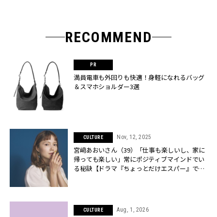
RECOMMEND
満員電車も外回りも快適！身軽になれるバッグ
＆スマホショルダー3選
Nov, 12, 2025
CULTURE
宮﨑あおいさん（39）「仕事も楽しいし、家に
帰っても楽しい」常にポジティブマインドでい
る秘訣【ドラマ『ちょっとだけエスパー』で13
年ぶり民放連ドラ出演】 | CLASSY.[クラッシィ]
Aug, 1, 2026
CULTURE