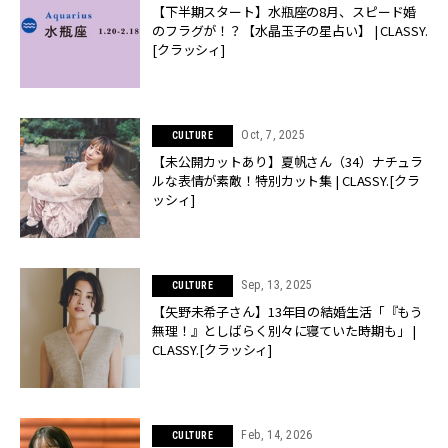
【下半期スタート】水瓶座の8月、スピード婚
のフラグが！？【水晶玉子の星占い】 | CLASSY.
[クラッシィ]
Oct, 7, 2025
CULTURE
【未公開カットあり】夏帆さん（34）ナチュラ
ルな表情が素敵！特別カット集 | CLASSY.[クラ
ッシィ]
Sep, 13, 2025
CULTURE
【矢野未希子さん】13年目の結婚生活「『もう
無理！』としばらく別々に寝ていた時期も」 |
CLASSY.[クラッシィ]
Feb, 14, 2026
CULTURE