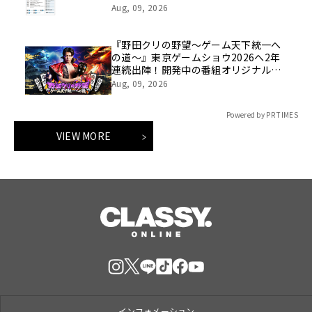
Aug, 09, 2026
『野田クリの野望～ゲーム天下統一へ
の道～』東京ゲームショウ2026へ2年
連続出陣！開発中の番組オリジナルゲ
ームを世界最速体験！失敗したら即
Aug, 09, 2026
「打ち首」！？しんや＆青木マッチョ
参加のイベントも開催！
Powered by PR TIMES
VIEW MORE
インフォメーション