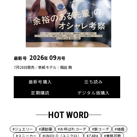
2026
09
最新号
年
月号
7月28日発売／
表紙モデル：堀田 茜
最新号購入
立ち読み
定期購読
デジタル版購入
HOT WORD
#ジュエリー
#通勤服
#お呼ばれコーデ
#旅コーデ
#結婚
#スニーカー
#UNIQLO（ユニクロ）
#ZARA
#骨格診断