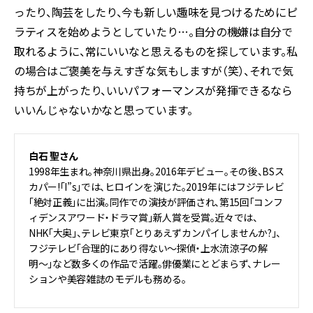
ったり、陶芸をしたり、今も新しい趣味を見つけるためにピ
ラティスを始めようとしていたり…。自分の機嫌は自分で
取れるように、常にいいなと思えるものを探しています。私
の場合はご褒美を与えすぎな気もしますが（笑）、それで気
持ちが上がったり、いいパフォーマンスが発揮できるなら
いいんじゃないかなと思っています。
白石 聖さん
1998年生まれ。神奈川県出身。2016年デビュー。その後、BSス
カパー!「I”s」では、ヒロインを演じた。2019年にはフジテレビ
「絶対正義」に出演。同作での演技が評価され、第15回「コンフ
ィデンスアワード・ドラマ賞」新人賞を受賞。近々では、
NHK「大奥」、テレビ東京「とりあえずカンパイしませんか?」、
フジテレビ「合理的にあり得ない〜探偵・上水流涼子の解
明〜」など数多くの作品で活躍。俳優業にとどまらず、ナレー
ションや美容雑誌のモデルも務める。