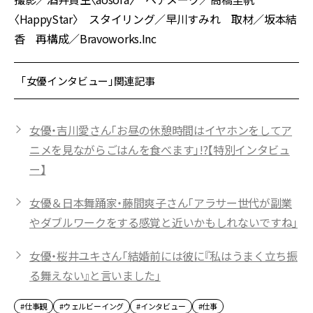
〈HappyStar〉 スタイリング／早川すみれ 取材／坂本結
香 再構成／Bravoworks.Inc
「女優インタビュー」関連記事
女優・吉川愛さん「お昼の休憩時間はイヤホンをしてア
ニメを見ながらごはんを食べます」!?【特別インタビュ
ー】
女優＆日本舞踊家・藤間爽子さん「アラサー世代が副業
やダブルワークをする感覚と近いかもしれないですね」
女優・桜井ユキさん「結婚前には彼に『私はうまく立ち振
る舞えない』と言いました」
#仕事観
#ウェルビーイング
#インタビュー
#仕事