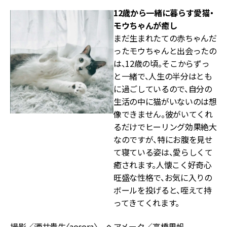
12歳から一緒に暮らす愛猫・
モウちゃんが癒し
まだ生まれたての赤ちゃんだ
ったモウちゃんと出会ったの
は、12歳の頃。そこからずっ
と一緒で、人生の半分はとも
に過ごしているので、自分の
生活の中に猫がいないのは想
像できません。彼がいてくれ
るだけでヒーリング効果絶大
なのですが、特にお腹を見せ
て寝ている姿は、愛らしくて
癒されます。人懐こく好奇心
旺盛な性格で、お気に入りの
ボールを投げると、咥えて持
ってきてくれます。
撮影／酒井貴生〈aosora〉 ヘアメーク／高橋里帆