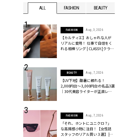
WEDDING
ALL
FASHION
BEAUTY
WEDDIN
 30, 2026
Aug, 3, 2026
FASHION
リー】1つでも
【カルティエ】おしゃれな人が
ポメラートの
リアルに愛用！ 仕事で自信をく
シリーズに注
れる相棒リング | CLASSY.[クラッ
ッシィ]
シィ]
 16, 2026
Aug, 7, 2026
BEAUTY
はアリ？お呼
【UV下地】酷暑に頼れる！
コーデ＆マナ
2,000円台〜3,000円台の名品3選
Y.[クラッシィ]
｜30代美容ライターが正直レビ
ュー | CLASSY.[クラッシィ]
 13, 2025
Aug, 7, 2026
FASHION
ブランドのリ
「それ、ホントにユニクロ？」
0代カップルの
な高揚感小物に注目！【女性誌
SSY.[クラッシ
スタッフのリアル買い３選】 |