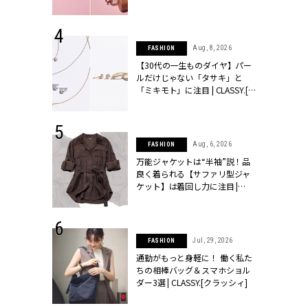
CLASSY.[クラッシィ]
 24, 2026
Aug, 8, 2026
FASHION
方３選】結婚
【30代の一生ものダイヤ】パー
“シンプル黒ワ
ルだけじゃない「タサキ」と
フ』で盛るのが
「ミキモト」に注目 | CLASSY.[ク
[クラッシィ]
ラッシィ]
 9, 2025
Aug, 6, 2026
FASHION
】ドレスに馴
万能ジャケットは“半袖”説！品
的な「サブバ
良く着られる【サファリ型ジャ
テプリマ、フェ
ケット】は着回し力に注目 |
SY.[クラッシ
CLASSY.[クラッシィ]
 18, 2025
Jul, 29, 2026
FASHION
ティエ人気リ
通勤がもっと身軽に！ 働く私た
ニティetc.
ちの相棒バッグ＆スマホショル
選ぶ人増えて
ダー3選 | CLASSY.[クラッシィ]
[クラッシィ]