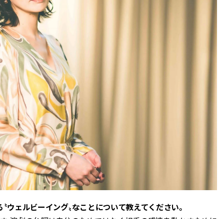
できる体験型イベントが開催 |
ィ]
CLASSY.[クラッシィ]
Aug, 6, 2026
Mar,
BEAUTY
WEDDING
【ヘアアクセ6選】手抜きに見え
【トレンドの巻き
ない！アラサーのまとめ髪が垢
式ゲスト服の鉄板
抜ける「即戦力アクセ」たち |
ンピ”は『スカー
CLASSY.[クラッシィ]
正解！ | CLASSY.
Aug, 5, 2026
Dec,
BEAUTY
WEDDING
忙しい毎日に「うるおいター
【結婚式お呼ばれ
ボ」を。新【SOFINA BASIC＋】
染む！上品で実用
のお手入れでうるおってなめら
ッグ」6選【アン
かな肌を目指す | CLASSY.[クラッ
イラー他】 | CLAS
シィ]
ィ]
Aug, 8, 2026
Aug,
BEAUTY
WEDDING
“盛りすぎない”がトレンド！
20万円台〜【カル
【最旬マスカラ4選】さりげない
ング４選】ラブ、トリ
ボリュームと絶妙カラー |
を『マリッジ』に
る〝ウェルビーイング〟なことについて教えてください。
CLASSY.[クラッシィ]
ます！ | CLASSY.