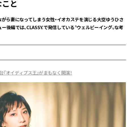
なこと
BEAUTY
ながら妻になってしまう女性・イオカステを演じる大空ゆうひさ
ー後編では、CLASSY.で発信している〝ウェルビーイング〟な考
Aug, 7, 2026
Jun,
BEAUTY
WEDDING
【UV下地】酷暑に頼れる！
【一生ものジュエ
2,000円台〜3,000円台の名品3選
存在感が際立つ！
｜30代美容ライターが正直レビ
「トゥギャザー」
ュー | CLASSY.[クラッシィ]
目 | CLASSY.[クラ
Sep, 25, 2025
Feb,
BEAUTY
WEDDING
台『オイディプス王』がまもなく開演！
マルジェラの“レプリカ”に新作
結婚式に黒ドレス
も！注目度急上昇の『フレグラ
ばれで失敗しない
ンス』５選 | CLASSY.[クラッシ
ーを解説 | CLASS
ィ]
Aug, 8, 2026
Aug,
BEAUTY
WEDDING
【シャネル】「ココ マドモアゼ
【結婚指輪】人気
ル クラッシュ アプソリュ」の限
ング22選｜20〜3
定カフェが登場！世界観に没入
エピソードも | CLA