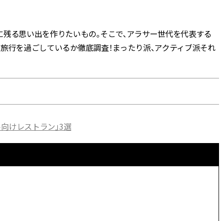
BEAUTY
に残る思い出を作りたいもの。そこで、アラサー世代を代表する
念日旅行を過ごしているか徹底調査！まったり派、アクティブ派それ
Aug, 5, 2026
Feb,
BEAUTY
WEDDING
忙しい毎日に「うるおいター
結婚式に黒ドレス
ボ」を。新【SOFINA BASIC＋】
ばれで失敗しない
のお手入れでうるおってなめら
ーを解説 | CLASS
かな肌を目指す | CLASSY.[クラッ
シィ]
Aug, 6, 2026
Jun,
BEAUTY
WEDDING
ート向けレストラン」3選
【ヘアアクセ6選】手抜きに見え
【一生ものジュエ
ない！アラサーのまとめ髪が垢
存在感が際立つ！
抜ける「即戦力アクセ」たち |
「トゥギャザー」
CLASSY.[クラッシィ]
目 | CLASSY.[クラ
Aug, 7, 2026
Aug,
BEAUTY
WEDDING
冷房・紫外線etc...「夏の隠れ乾
【結婚指輪】人気
燥」を防ぐ【ベタつかない名品
ング22選｜20〜3
クリーム】3選＜30代のベストコ
エピソードも | CLA