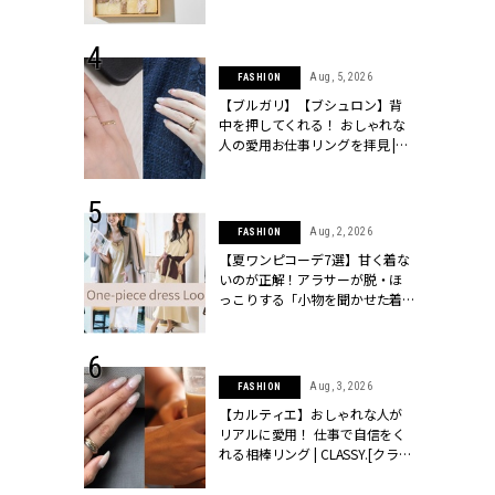
物とは？ | CLASSY.[クラッシィ]
 24, 2026
Aug, 5, 2026
FASHION
方３選】結婚
【ブルガリ】【ブシュロン】背
“シンプル黒ワ
中を押してくれる！ おしゃれな
フ』で盛るのが
人の愛用お仕事リングを拝見 |
[クラッシィ]
CLASSY.[クラッシィ]
 18, 2025
Aug, 2, 2026
FASHION
ティエ人気リ
【夏ワンピコーデ7選】甘く着な
ニティetc.
いのが正解！アラサーが脱・ほ
選ぶ人増えて
っこりする「小物を聞かせた着
[クラッシィ]
こなし」 | CLASSY.[クラッシィ]
 24, 2026
Aug, 3, 2026
FASHION
服”は【セオ
【カルティエ】おしゃれな人が
婚式にも仕事
リアルに愛用！ 仕事で自信をく
シック４選 |
れる相棒リング | CLASSY.[クラッ
ィ]
シィ]