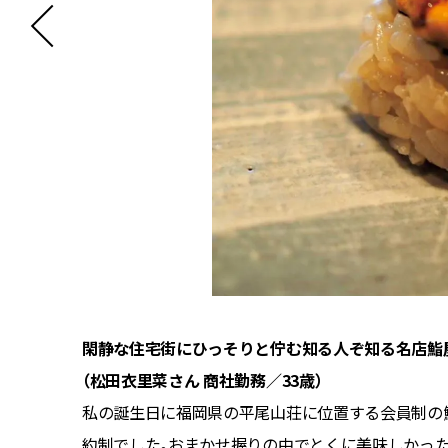
閑静な住宅街にひっそりと佇む知る人ぞ知る名店鮨
（松田衣里菜さん 商社勤務／33歳）
私の誕生日に福岡県の平尾山荘に位置する会員制の
約制でした。おまかせ握りの中でとくに美味しかった