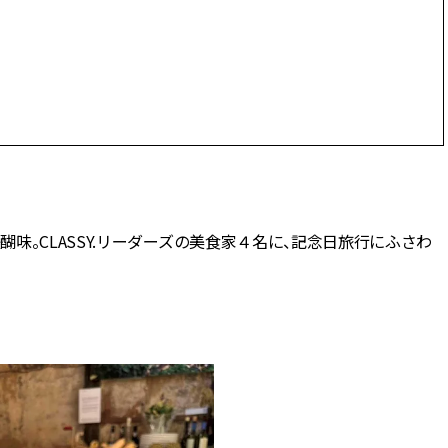
スメ＞ | CLASSY.[クラッシィ]
ィ]
Nov, 17, 2025
Mar,
BEAUTY
WEDDING
【落ちない名品リップ10選】塗
【トレンドの巻き
り直しできない・皮むけしやす
式ゲスト服の鉄板
いetc.悩みをクリア | CLASSY.[ク
ンピ”は『スカー
ラッシィ]
正解！ | CLASSY.
Aug, 5, 2026
Aug,
BEAUTY
WEDDING
ユニクロ名品も！日焼け対策ガ
20万円台〜【カル
。CLASSY.リーダーズの美食家４名に、記念日旅行にふさわ
チ勢の「ないと無理」なアイテ
ング４選】ラブ、トリ
ムハック7選 | CLASSY.[クラッシ
を『マリッジ』に
ィ]
ます！ | CLASSY.
Jul, 13, 2026
Mar,
BEAUTY
WEDDING
朝の“寝ぐせ直し”はもういらな
失敗しない“ゲスト
い！夜に仕込む「ヘアケア家
リー】にある！結
電」3選 | CLASSY.[クラッシィ]
にも使える上質ベー
CLASSY.[クラッシ