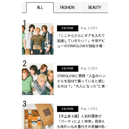
WEDDING
ALL
FASHION
BEAUTY
WEDDIN
 16, 2026
Aug, 6, 2026
CULTURE
はアリ？お呼
「ここからさらにギアを入れて
コーデ＆マナ
加速していきたい！」今年デビ
Y.[クラッシィ]
ューのSTARGLOWが目指す場所
とは？【3rdシングル『Drivin' My
Life』発売】 | CLASSY.[クラッシ
ィ]
 30, 2026
Aug, 5, 2026
CULTURE
リー】1つでも
STARGLOWに質問「人生のハン
ポメラートの
ドルを自分で握っていると感じ
シリーズに注
るのは？」“大️人になった”と実
ッシィ]
感する瞬間【3rdシングル
『Drivin' My Life』発売】 |
CLASSY.[クラッシィ]
 13, 2025
Aug, 1, 2026
CULTURE
ブランドのリ
【手土産４選】人気料理家が
0代カップルの
「パーティによく持参」見栄え
SSY.[クラッシ
も味わいもお墨付きの老舗の名