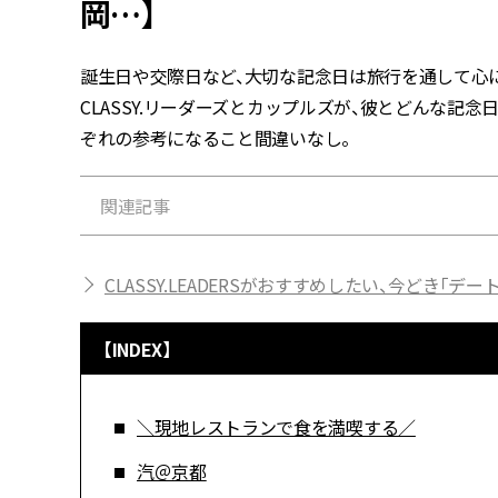
岡…】
誕生日や交際日など、大切な記念日は旅行を通して心
CLASSY.リーダーズとカップルズが、彼とどんな記
ぞれの参考になること間違いなし。
関連記事
CLASSY.LEADERSがおすすめしたい、今どき「デ
【INDEX】
＼現地レストランで食を満喫する／
汽＠京都