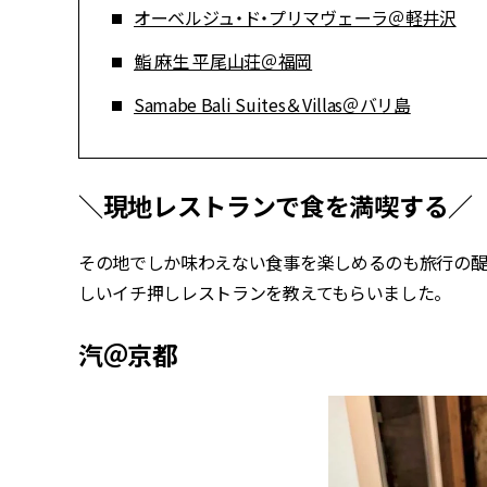
オーベルジュ・ド・プリマヴェーラ＠軽井沢
鮨 麻生 平尾山荘＠福岡
Samabe Bali Suites＆Villas＠バリ島
＼現地レストランで食を満喫する／
その地でしか味わえない食事を楽しめるのも旅行の醍醐味
しいイチ押しレストランを教えてもらいました。
汽＠京都