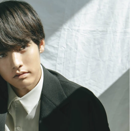
ュー | CLASSY.[クラッシィ]
目 | CLASSY.[クラ
Aug, 7, 2026
Mar,
BEAUTY
WEDDING
冷房・紫外線etc...「夏の隠れ乾
【トレンドの巻き
燥」を防ぐ【ベタつかない名品
式ゲスト服の鉄板
クリーム】3選＜30代のベストコ
ンピ”は『スカー
スメ＞ | CLASSY.[クラッシィ]
正解！ | CLASSY.
Nov, 17, 2025
Aug,
BEAUTY
WEDDING
【落ちない名品リップ10選】塗
20万円台〜【カル
り直しできない・皮むけしやす
ング４選】ラブ、トリ
いetc.悩みをクリア | CLASSY.[ク
を『マリッジ』に
ラッシィ]
ます！ | CLASSY.
Aug, 5, 2026
Sep,
BEAUTY
WEDDING
夏の深刻なくすみ・色ムラにア
“キャトル”で人気
プローチ！【透明感を底上げ】
ュロン】の『ブラ
神コスメ３選 | CLASSY.[クラッシ
グ』は普段使いもし
ィ]
CLASSY.[クラッシ