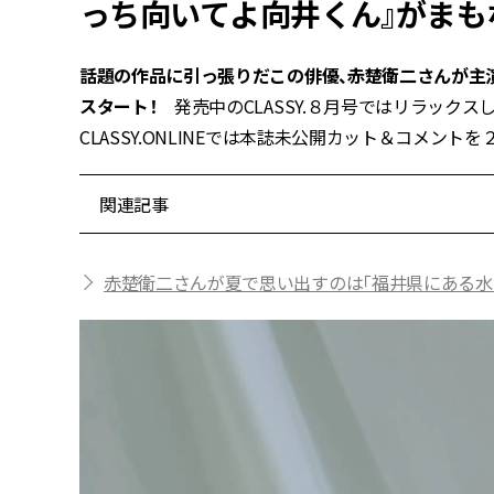
っち向いてよ向井くん』がまも
話題の作品に引っ張りだこの俳優、赤楚衛二さんが主演
スタート！
発売中のCLASSY.８月号ではリラック
CLASSY.ONLINEでは本誌未公開カット＆コメント
関連記事
赤楚衛二さんが夏で思い出すのは「福井県にある水晶