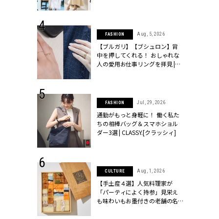
ッシィ]
こなし」 | CLASSY.[クラッシィ]
 24, 2026
Aug, 5, 2026
FASHION
方３選】結婚
【ブルガリ】【ブシュロン】背
“シンプル黒ワ
中を押してくれる！ おしゃれな
フ』で盛るのが
人の愛用お仕事リングを拝見 |
[クラッシィ]
CLASSY.[クラッシィ]
 18, 2025
Jul, 29, 2026
FASHION
ティエ人気リ
通勤がもっと身軽に！ 働く私た
ニティetc.
ちの相棒バッグ＆スマホショル
選ぶ人増えて
ダー3選 | CLASSY.[クラッシィ]
[クラッシィ]
 4, 2025
Aug, 1, 2026
CULTURE
急上昇【ブシ
【手土産４選】人気料理家が
イダルリン
「パーティによく持参」見栄え
やすい！ |
も味わいもお墨付きの老舗の名
ィ]
物とは？ | CLASSY.[クラッシィ]