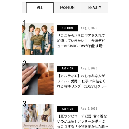
WEDDING
ALL
FASHION
BEAUTY
WEDDIN
 16, 2026
Aug, 6, 2026
CULTURE
はアリ？お呼
「ここからさらにギアを入れて
コーデ＆マナ
加速していきたい！」今年デビ
Y.[クラッシィ]
ューのSTARGLOWが目指す場所
とは？【3rdシングル『Drivin' My
Life』発売】 | CLASSY.[クラッシ
ィ]
 13, 2025
Aug, 3, 2026
FASHION
ブランドのリ
【カルティエ】おしゃれな人が
0代カップルの
リアルに愛用！ 仕事で自信をく
SSY.[クラッシ
れる相棒リング | CLASSY.[クラッ
シィ]
 30, 2026
Aug, 2, 2026
FASHION
リー】1つでも
【夏ワンピコーデ7選】甘く着な
ポメラートの
いのが正解！アラサーが脱・ほ
シリーズに注
っこりする「小物を聞かせた着