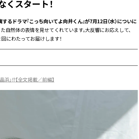
なくスタート！
BEAUTY
するドラマ『こっち向いてよ向井くん』が7月12日（水）についに
スした自然体の表情を見せてくれています。大反響にお応えして、
Aug, 6, 2026
Feb,
BEAUTY
WEDDING
を２回にわたってお届けします！
【ヘアアクセ6選】手抜きに見え
結婚式に黒ドレス
ない！アラサーのまとめ髪が垢
ばれで失敗しない
抜ける「即戦力アクセ」たち |
ーを解説 | CLASS
CLASSY.[クラッシィ]
Aug, 5, 2026
Aug,
BEAUTY
WEDDING
浜」!?【全文掲載／前編】
忙しい毎日に「うるおいター
【結婚指輪】人気
ボ」を。新【SOFINA BASIC＋】
ング22選｜20〜3
のお手入れでうるおってなめら
エピソードも | CLA
かな肌を目指す | CLASSY.[クラッ
ィ]
シィ]
Aug, 7, 2026
Jun,
BEAUTY
WEDDING
【UV下地】酷暑に頼れる！
【一生ものジュエ
2,000円台〜3,000円台の名品3選
存在感が際立つ！
｜30代美容ライターが正直レビ
「トゥギャザー」