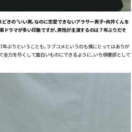
いまどきの〝いい男〟なのに恋愛できないアラサー男子・向井くんを
仕事ドラマが多い印象ですが、男性が主演するのは７年ぶりだそ
、7年ぶりということも、ラブコメというのも僕にとってはありが
って全力を尽くして面白いものにできるように、いち俳優部として