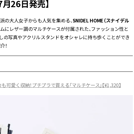
7月26日発売】
BEAUTY
め派の大人女子からも人気を集める、
SNIDEL HOME（スナイデル
ームにレザー調のマルチケースが付属された、ファッション性と
Aug, 7, 2026
Jun,
BEAUTY
WEDDING
推しの写真やアクリルスタンドをオシャレに持ち歩くことができ
【UV下地】酷暑に頼れる！
【一生ものジュエ
2,000円台〜3,000円台の名品3選
存在感が際立つ！
介！
｜30代美容ライターが正直レビ
「トゥギャザー」
ュー | CLASSY.[クラッシィ]
目 | CLASSY.[クラ
Sep, 25, 2025
Aug,
BEAUTY
WEDDING
マルジェラの“レプリカ”に新作
【結婚指輪】人気
可愛く収納！プチプラで買える「マルチケース」【¥1,320】
も！注目度急上昇の『フレグラ
ング22選｜20〜3
ンス』５選 | CLASSY.[クラッシ
エピソードも | CLA
ィ]
ィ]
Aug, 8, 2026
Feb,
BEAUTY
WEDDING
【シャネル】「ココ マドモアゼ
結婚式に黒ドレス
ル クラッシュ アプソリュ」の限
ばれで失敗しない
定カフェが登場！世界観に没入
ーを解説 | CLASS