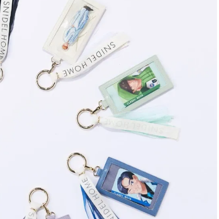
できる体験型イベントが開催 |
CLASSY.[クラッシィ]
Aug, 8, 2026
Mar,
BEAUTY
WEDDING
“盛りすぎない”がトレンド！
【トレンドの巻き
【最旬マスカラ4選】さりげない
式ゲスト服の鉄板
ボリュームと絶妙カラー |
ンピ”は『スカー
CLASSY.[クラッシィ]
正解！ | CLASSY.
Aug, 6, 2026
Jul,
BEAUTY
WEDDING
【ヘアアクセ6選】手抜きに見え
【ブルガリの婚姻
ない！アラサーのまとめ髪が垢
トも】世界に一つ
抜ける「即戦力アクセ」たち |
作れるブライダル
CLASSY.[クラッシィ]
催！ | CLASSY.[
Aug, 5, 2026
Dec,
BEAUTY
WEDDING
忙しい毎日に「うるおいター
【結婚式お呼ばれ
ボ」を。新【SOFINA BASIC＋】
染む！上品で実用
のお手入れでうるおってなめら
ッグ」6選【アン
かな肌を目指す | CLASSY.[クラッ
イラー他】 | CLAS
シィ]
ィ]