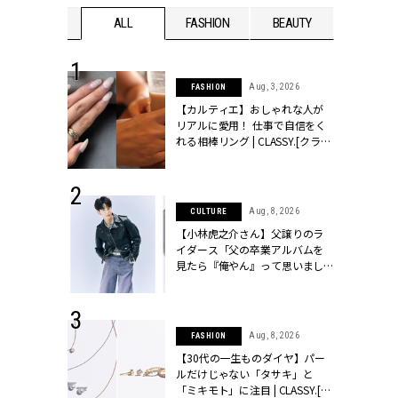
WEDDING
ALL
FASHION
BEAUTY
WEDDIN
 30, 2026
Aug, 3, 2026
FASHION
リー】1つでも
【カルティエ】おしゃれな人が
ポメラートの
リアルに愛用！ 仕事で自信をく
シリーズに注
れる相棒リング | CLASSY.[クラッ
ッシィ]
シィ]
 13, 2025
Aug, 8, 2026
CULTURE
ブランドのリ
【小林虎之介さん】父譲りのラ
0代カップルの
イダース「父の卒業アルバムを
SSY.[クラッシ
見たら『俺やん』って思いまし
た（笑）」 | CLASSY.[クラッシ
ィ]
 16, 2026
Aug, 8, 2026
FASHION
はアリ？お呼
【30代の一生ものダイヤ】パー
コーデ＆マナ
ルだけじゃない「タサキ」と
Y.[クラッシィ]
「ミキモト」に注目 | CLASSY.[ク