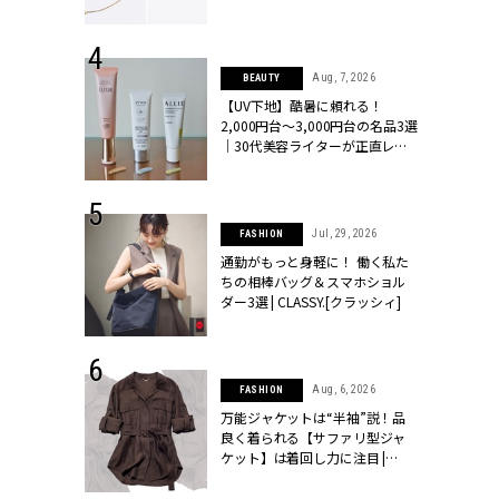
ラッシィ]
 24, 2026
Aug, 7, 2026
BEAUTY
方３選】結婚
【UV下地】酷暑に頼れる！
“シンプル黒ワ
2,000円台〜3,000円台の名品3選
フ』で盛るのが
｜30代美容ライターが正直レビ
[クラッシィ]
ュー | CLASSY.[クラッシィ]
 27, 2026
Jul, 29, 2026
FASHION
届のプレゼン
通勤がもっと身軽に！ 働く私た
だけの指輪が
ちの相棒バッグ＆スマホショル
フェアを開
ダー3選 | CLASSY.[クラッシィ]
クラッシィ]
 9, 2025
Aug, 6, 2026
FASHION
】ドレスに馴
万能ジャケットは“半袖”説！品
的な「サブバ
良く着られる【サファリ型ジャ
テプリマ、フェ
ケット】は着回し力に注目 |
SY.[クラッシ
CLASSY.[クラッシィ]