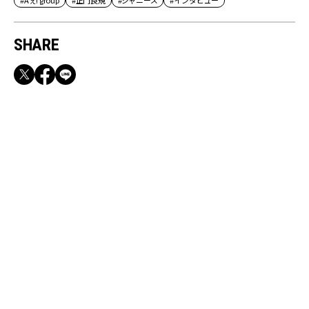
SHARE
RECOMMEND
満員電車も外回りも快適！身軽になれるバッグ
＆スマホショルダー3選