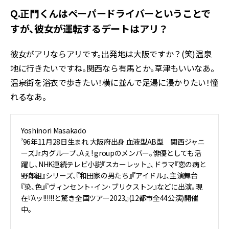
Q.正門くんはペーパードライバーということで
すが、彼女が運転するデートはアリ？
彼女がアリならアリです。出発地は大阪ですか？(笑)温泉
地に行きたいですね。関西なら有馬とか。草津もいいなあ。
温泉街を浴衣で歩きたい！横に並んで足湯に浸かりたい！憧
れるなあ。
Yoshinori Masakado
’96年11月28日生まれ 大阪府出身 血液型AB型 関西ジャニ
ーズJr.内グループ、Aぇ! groupのメンバー。俳優としても活
躍し、NHK連続テレビ小説『スカーレット』、ドラマ『恋の病と
野郎組』シリーズ、『和田家の男たち』『アイドル』、主演舞台
『染、色』『ヴィンセント･イン･ブリクストン』などに出演。現
在『Aッ!!!!!!と驚き全国ツアー2023』(12都市全44公演)開催
中。