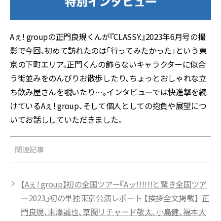
Aぇ! groupの正門良規くんが『CLASSY.』2023年6月号の撮
影で今回、初めて訪れたのは「行ってみたかった」という東
京の下町エリア。正門くんの飾らないキャラクターに似合
う街並みをのんびりお散歩したり、ちょっとおしゃれな立
ち飲み屋さんを覗いたり…。インタビューでは快進撃を続
けているAぇ! group、そして個人としての抱負や展望につ
いてお話ししていただきました。
関連記事
【Aぇ! group】初の全国ツアー『Aッ!!!!!!と驚き全国ツア
ー2023』初の単独東京公演レポート 【挨拶全文掲載】｜正
門良規、末澤誠也、草間リチャード敬太、小島健、福本大