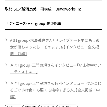
取材・文／駿河良美 再構成／Bravoworks.Inc
「ジャニーズ・Aぇ! group」関連記事
Aぇ! group・末澤誠也さん「ドライブデート中にもし彼
女が寝ちゃったら…そのまま」!?【インタビュー全文掲
載／前編】
Ａぇ! group・正門良規さんインタビュー「いま夢中なア
ーティストは…」
Ａぇ! group・正門良規さん特別インタビュー「僕が演じ
るゴッホは良くも悪くも純粋すぎる人」【全文掲載／中
編】
#Aぇ! group
#正門良規
#ジャニーズ
#インタビュー