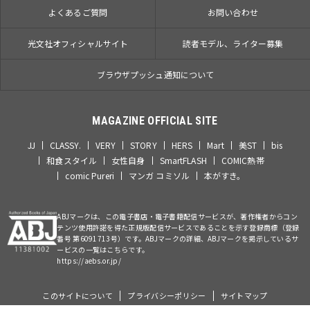
よくあるご質問
お問い合わせ
光文社オフィシャルサイト
読者モデル、ライター募集
ブラウザプッシュ通知について
MAGAZINE OFFICIAL SITE
JJ
CLASSY.
VERY
STORY
HERS
Mart
美ST
bis
和食スタイル
女性自身
SmartFLASH
COMIC熱帯
comic Pureri
マンガ コミソル
本がすき。
ABJマークは、この電子書店・電子書籍配信サービスが、著作権者からコン
テンツ使用許諾を得た正規版配信サービスであることを示す登録商標（登録
番号 第6091713号）です。ABJマークの詳細、ABJマークを掲示しているサ
ービスの一覧はこちらです。
https://aebs.or.jp/
このサイトについて
プライバシーポリシー
サイトマップ