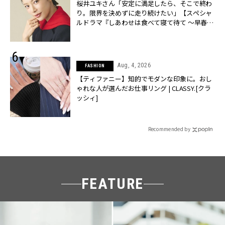
桜井ユキさん「安定に満足したら、そこで終わ
り。限界を決めずに走り続けたい」【スペシャ
ルドラマ『しあわせは食べて寝て待て ～早春の
養生編～』】 | CLASSY.[クラッシィ]
Aug, 4, 2026
FASHION
【ティファニー】知的でモダンな印象に。おし
ゃれな人が選んだお仕事リング | CLASSY.[クラ
ッシィ]
Recommended by
FEATURE