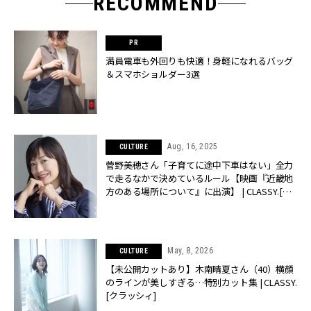
RECOMMEND
満員電車も外回りも快適！身軽になれるバッグ
＆スマホショルダー3選
Aug, 16, 2025
CULTURE
菅野美穂さん「子育てに途中下車はない」全力
で走るなかで決めているルール【映画『近畿地
方のある場所について』に出演】 | CLASSY.[ク
ラッシィ]
May, 8, 2026
CULTURE
【未公開カットあり】木南晴夏さん（40）横顔
のラインが美しすぎる…特別カット集 | CLASSY.
[クラッシィ]