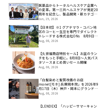
医薬品からトータルヘルスケア企業へ
の変革。第一三共ヘルスケアが発足20
周年を記念し、製品開発・新カテゴリ
挑戦の舞台や旧社統合時のエピソード
Jun, 19, 2026
を社員の想いとともに振り返る特別映
像を公開！
【日本初】※1 グアテマラ・コバン地
区のコーヒー生豆を専門でダイレクト
トレードする株式会社ONs 8月9日
(日)に稲田堤で初のポップアップイベ
Aug, 08, 2026
ントを開催！
【久世福商店特別セール】お盆のラン
チをもっと手軽に。8月8日～人気パス
タソースまとめ買いセール開催
Aug, 08, 2026
「白髪染めと髪質改善のお店
monet[モネ] 兵庫岡本院」を2026年9
月17日（木）神戸・岡本にグランドオ
ープン｜monet兵庫県初出店
Aug, 08, 2026
【LENDEX】「ハッピーサマーキャン