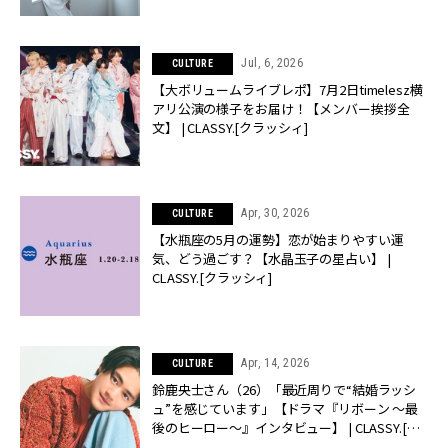
Jul, 6, 2026
CULTURE
【大ボリュームライブレポ】7月2日timelesz横
アリ公演の様子をお届け！【メンバー挨拶全
文】 | CLASSY.[クラッシィ]
Apr, 30, 2026
CULTURE
【水瓶座の5月の運勢】恋が始まりやすい運
気、どう過ごす？【水晶玉子の星占い】 |
CLASSY.[クラッシィ]
Apr, 14, 2026
CULTURE
鈴鹿央士さん（26）「最近周りで“結婚ラッシ
ュ”を感じています」【ドラマ『リボーン 〜最
後のヒーロー〜』インタビュー】 | CLASSY.[ク
ラッシィ]