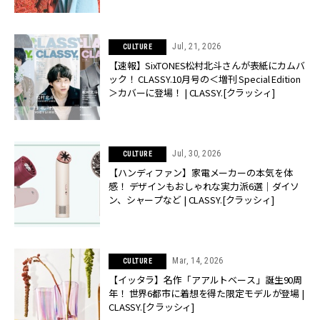
Jul, 21, 2026
CULTURE
【速報】SixTONES松村北斗さんが表紙にカムバ
ック！ CLASSY.10月号の＜増刊 Special Edition
＞カバーに登場！ | CLASSY.[クラッシィ]
Jul, 30, 2026
CULTURE
【ハンディファン】家電メーカーの本気を体
感！ デザインもおしゃれな実力派6選｜ダイソ
ン、シャープなど | CLASSY.[クラッシィ]
Mar, 14, 2026
CULTURE
【イッタラ】名作「アアルトベース」誕生90周
年！ 世界6都市に着想を得た限定モデルが登場 |
CLASSY.[クラッシィ]