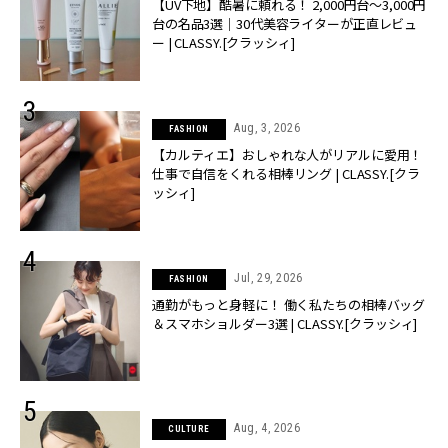
【UV下地】酷暑に頼れる！ 2,000円台〜3,000円
台の名品3選｜30代美容ライターが正直レビュ
ー | CLASSY.[クラッシィ]
Aug, 3, 2026
FASHION
【カルティエ】おしゃれな人がリアルに愛用！
仕事で自信をくれる相棒リング | CLASSY.[クラ
ッシィ]
Jul, 29, 2026
FASHION
通勤がもっと身軽に！ 働く私たちの相棒バッグ
＆スマホショルダー3選 | CLASSY.[クラッシィ]
Aug, 4, 2026
CULTURE