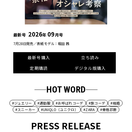
2026
09
最新号
年
月号
7月28日発売／
表紙モデル：堀田 茜
最新号購入
立ち読み
定期購読
デジタル版購入
HOT WORD
#ジュエリー
#通勤服
#お呼ばれコーデ
#旅コーデ
#結婚
#スニーカー
#UNIQLO（ユニクロ）
#ZARA
#骨格診断
PRESS RELEASE