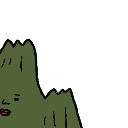
CLASSY.[クラッシィ]
[クラッシィ]
Aug, 9, 2026
May,
BEAUTY
WEDDING
【エルメス】9月1日発売！今し
【清潔感を確約】
か手に入らない限定ケースとリ
『角栓』をオフ！
ップで魅せる秋メイク | CLASSY.
指せる話題の洗顔料 | 
[クラッシィ]
ラッシィ]
Aug, 7, 2026
Dec,
BEAUTY
WEDDING
【UV下地】酷暑に頼れる！
【堀田茜さん】20
2,000円台〜3,000円台の名品3選
式・披露宴の全容
｜30代美容ライターが正直レビ
CLASSY.独占取材画
ュー | CLASSY.[クラッシィ]
CLASSY.[クラッシ
Aug, 5, 2026
Aug,
BEAUTY
WEDDING
ユニクロ名品も！日焼け対策ガ
【結婚指輪】人気
チ勢の「ないと無理」なアイテ
ング22選｜20〜3
ムハック7選 | CLASSY.[クラッシ
エピソードも | CLA
ィ]
ィ]