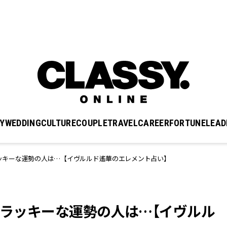
Y
WEDDING
CULTURE
COUPLE
TRAVEL
CAREER
FORTUNE
LEAD
、ラッキーな運勢の人は…【イヴルルド遙華のエレメント占い】
0日、ラッキーな運勢の人は…【イヴルル