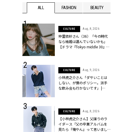
WEDDING
ALL
FASHION
BEAUTY
WEDDIN
 30, 2026
Aug, 8, 2026
CULTURE
リー】1つでも
仲里依紗さん（36）「今の時代
ポメラートの
なら結婚は選んでいないかも」
シリーズに注
【ドラマ『Tokyo middle 30』イ
ッシィ]
ンタビュー】 | CLASSY.[クラッシ
ィ]
 16, 2026
Aug, 9, 2026
CULTURE
はアリ？お呼
小林虎之介さん「ダサいことは
コーデ＆マナ
しない、が僕のポリシー。派手
Y.[クラッシィ]
な飲み会も行かないです」 |
CLASSY.[クラッシィ]
 17, 2026
Aug, 8, 2026
CULTURE
ラグジュアリ
【小林虎之介さん】父譲りのラ
ルな『ブライ
イダース「父の卒業アルバムを
| CLASSY.
見たら『俺やん』って思いまし