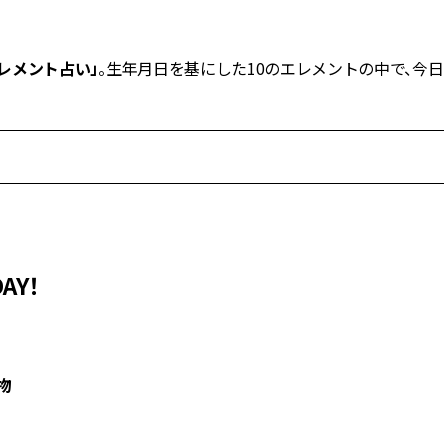
BEAUTY
レメント占い」
。生年月日を基にした10のエレメントの中で、今日
Aug, 8, 2026
Jun,
BEAUTY
WEDDING
【エルメス】初の本格リップケ
【一生ものジュエ
アコレクション誕生！憧れのア
存在感が際立つ！
イテムで唇をもっと美しく |
「トゥギャザー」
CLASSY.[クラッシィ]
目 | CLASSY.[クラ
Aug, 9, 2026
Feb,
BEAUTY
WEDDING
【毛穴沼からの脱出】みんなが
結婚式に黒ドレス
AY！
リアルに行き着いた“アワード総
ばれで失敗しない
なめ”の「神コスメ」３選 |
ーを解説 | CLASS
CLASSY.[クラッシィ]
物
Aug, 6, 2026
Mar,
BEAUTY
WEDDING
【ヘアアクセ6選】手抜きに見え
【10万円台から】
ない！アラサーのまとめ髪が垢
ーでよりパーソナ
抜ける「即戦力アクセ」たち |
ダルジュエリー』４選 