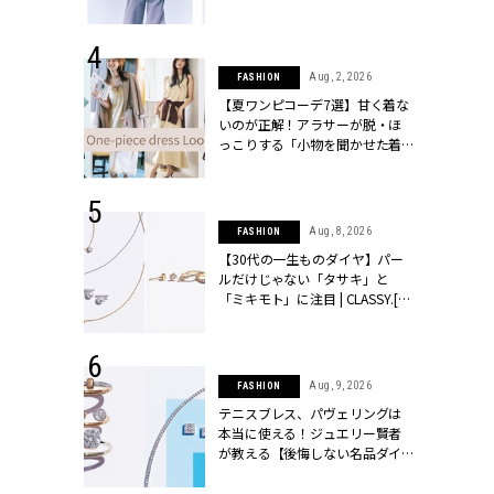
た（笑）」 | CLASSY.[クラッシ
ィ]
 1, 2026
Aug, 2, 2026
FASHION
洗うたびに
【夏ワンピコーデ7選】甘く着な
毛穴レスを目
いのが正解！アラサーが脱・ほ
CLASSY.[ク
っこりする「小物を聞かせた着
こなし」 | CLASSY.[クラッシィ]
 14, 2025
Aug, 8, 2026
FASHION
25年秋の挙
【30代の一生ものダイヤ】パー
をレポート＜
ルだけじゃない「タサキ」と
像集＞ |
「ミキモト」に注目 | CLASSY.[ク
ィ]
ラッシィ]
 13, 2025
Aug, 9, 2026
FASHION
ブランドのリ
テニスブレス、パヴェリングは
0代カップルの
本当に使える！ジュエリー賢者
SSY.[クラッシ
が教える【後悔しない名品ダイ
ヤ】３選 | CLASSY.[クラッシィ]