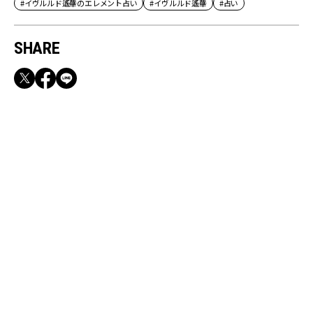
#イヴルルド遙華のエレメント占い
#イヴルルド遙華
#占い
SHARE
RECOMMEND
満員電車も外回りも快適！身軽になれるバッグ
＆スマホショルダー3選