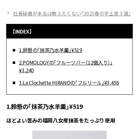
社長秘書が本当は教えたくない「2023春の手土産３選」
【INDEX】
1.鈴懸の「抹茶乃水羊羹」¥519
2.POMOLOGYの「フルーツバー（12個入り）」
¥3,240
3.La Clochette HIRANOの「フルリール」¥3,456
1.鈴懸の「抹茶乃水羊羹」¥519
ほどよい苦みの福岡八女産抹茶をたっぷり使用