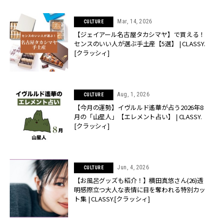
Mar, 14, 2026
CULTURE
【ジェイアール名古屋タカシマヤ】で買える！
センスのいい人が選ぶ手土産【5選】 | CLASSY.
[クラッシィ]
Aug, 1, 2026
CULTURE
【今月の運勢】イヴルルド遙華が占う2026年8
月の「山星人」【エレメント占い】 | CLASSY.
[クラッシィ]
Jun, 4, 2026
CULTURE
【お風呂グッズも紹介！】横田真悠さん(26)透
明感際立つ大人な表情に目を奪われる特別カッ
ト集 | CLASSY.[クラッシィ]