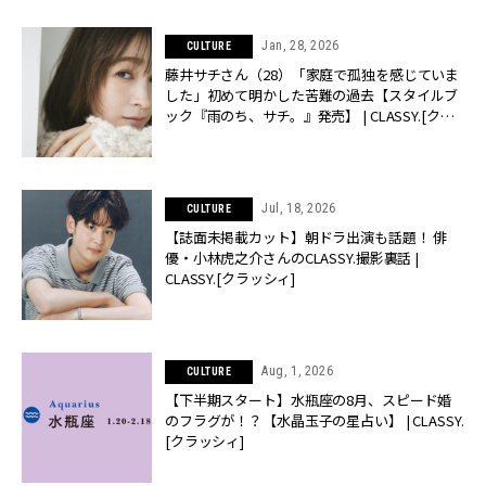
Jan, 28, 2026
CULTURE
藤井サチさん（28）「家庭で孤独を感じていま
した」初めて明かした苦難の過去【スタイルブ
ック『雨のち、サチ。』発売】 | CLASSY.[クラ
ッシィ]
Jul, 18, 2026
CULTURE
【誌面未掲載カット】朝ドラ出演も話題！ 俳
優・小林虎之介さんのCLASSY.撮影裏話 |
CLASSY.[クラッシィ]
Aug, 1, 2026
CULTURE
【下半期スタート】水瓶座の8月、スピード婚
のフラグが！？【水晶玉子の星占い】 | CLASSY.
[クラッシィ]