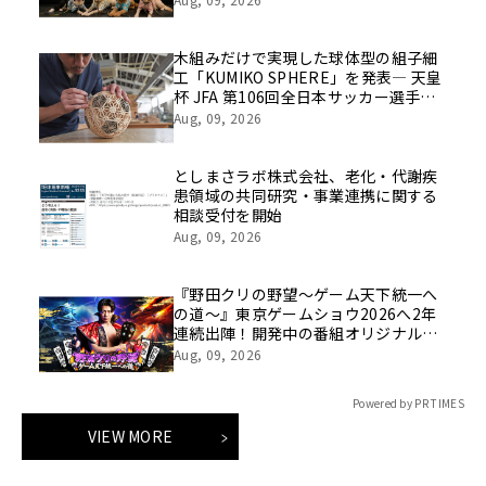
木組みだけで実現した球体型の組子細
工「KUMIKO SPHERE」を発表― 天皇
杯 JFA 第106回全日本サッカー選手権
大会の公式ビジュアルにも採用 ―
Aug, 09, 2026
としまさラボ株式会社、老化・代謝疾
患領域の共同研究・事業連携に関する
相談受付を開始
Aug, 09, 2026
『野田クリの野望～ゲーム天下統一へ
の道～』東京ゲームショウ2026へ2年
連続出陣！開発中の番組オリジナルゲ
ームを世界最速体験！失敗したら即
Aug, 09, 2026
「打ち首」！？しんや＆青木マッチョ
参加のイベントも開催！
Powered by PR TIMES
VIEW MORE