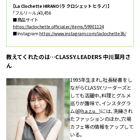
【La Clochette HIRANO（ラ クロシェット ヒラノ）】
「フルリール」¥3,456
■商品サイト
https://laclochette.official.ec/items/59901124
■Instagram
https://www.instagram.com/laclochette36/
教えてくれたのは…CLASSY.LEADERS 中川葉月さ
ん
1995年生まれ。社長秘書をし
ながらCLASSY.リーダーズと
しても活躍中。料理とグルメ
巡りが趣味で、インスタグラ
ム(
@h.a.z.u._
)には、洗練され
たファッションのほか、穴場
カフェ等の情報をアップして
いる。