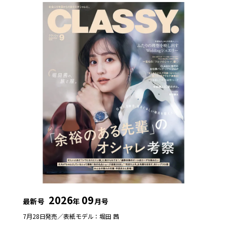
2026
09
最新号
年
月号
7月28日発売／
表紙モデル：堀田 茜