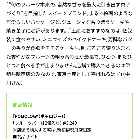
「“旬のフルーツ本来の、自然な甘みを最大に引き出す菓子
づくり”を目指したスイーツブランド。まるで絵画のような
可愛らしいパッケージと、ジューシィな香り漂うケーキや
焼き菓子に定評があります。手土産におすすめなのは、個包
装で食べやすい、ミニサイズのベイクドケーキ。芳醇なバタ
ーの香りが食欲をそそるケーキ生地、ごろごろ練り込まれ
た爽やかなフルーツの組み合わせが最高で、ひとつ、またひ
とつと食べる手が止まりません。店舗で購入できるのは伊
勢丹新宿店のみなので、東京土産として喜ばれるはず」（中
川さん）
商品情報
【POMOLOGY（ポモロジー）】
「フルーツバー（12個入り）」¥3,240
※店頭で購入する際は、新宿伊勢丹店限定
■商品サイト