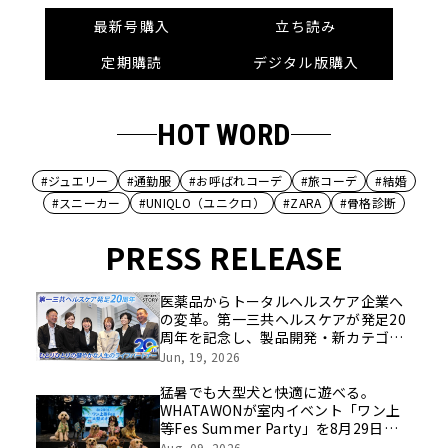
最新号購入
立ち読み
定期購読
デジタル版購入
HOT WORD
#ジュエリー
#通勤服
#お呼ばれコーデ
#旅コーデ
#結婚
#スニーカー
#UNIQLO（ユニクロ）
#ZARA
#骨格診断
PRESS RELEASE
医薬品からトータルヘルスケア企業へ
の変革。第一三共ヘルスケアが発足20
周年を記念し、製品開発・新カテゴリ
挑戦の舞台や旧社統合時のエピソード
Jun, 19, 2026
を社員の想いとともに振り返る特別映
像を公開！
猛暑でも大型犬と快適に遊べる。
WHATAWONが室内イベント「ワン上
等Fes Summer Party」を8月29日開
催
Aug, 09, 2026