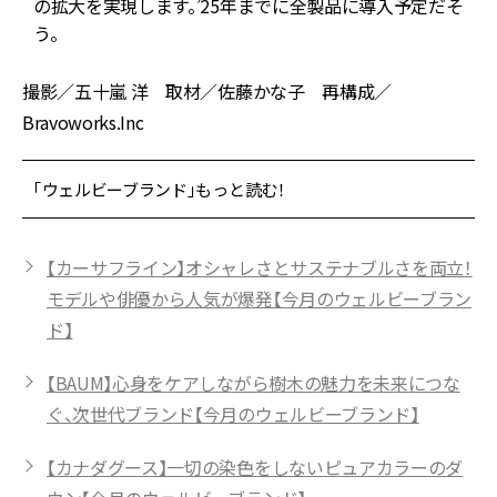
の拡大を実現します。’25年までに全製品に導入予定だそ
う。
撮影／五十嵐 洋 取材／佐藤かな子 再構成／
Bravoworks.Inc
「ウェルビーブランド」もっと読む！
【カーサフライン】オシャレさとサステナブルさを両立！
モデルや俳優から人気が爆発【今月のウェルビーブラン
ド】
【BAUM】心身をケアしながら樹木の魅力を未来につな
ぐ、次世代ブランド【今月のウェルビーブランド】
【カナダグース】一切の染色をしないピュアカラーのダ