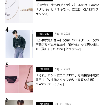
【30代の一生ものダイヤ】パールだけじゃない
「タサキ」と「ミキモト」に注目 | CLASSY.[ク
ラッシィ]
Aug, 8, 2026
CULTURE
【小林虎之介さん】父譲りのライダース「父の
卒業アルバムを見たら『俺やん』って思いまし
た（笑）」 | CLASSY.[クラッシィ]
Aug, 7, 2026
FASHION
「それ、ホントにユニクロ？」な高揚感小物に
注目！【女性誌スタッフのリアル買い３選】 |
CLASSY.[クラッシィ]
Jul, 29, 2026
FASHION