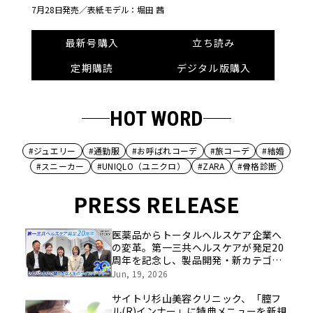
7月28日発売／
表紙モデル：堀田 茜
最新号購入
立ち読み
定期購読
デジタル版購入
HOT WORD
#ジュエリー
#通勤服
#お呼ばれコーデ
#旅コーデ
#結婚
#スニーカー
#UNIQLO（ユニクロ）
#ZARA
#骨格診断
PRESS RELEASE
医薬品からトータルヘルスケア企業へ
の変革。第一三共ヘルスケアが発足20
周年を記念し、製品開発・新カテゴリ
挑戦の舞台や旧社統合時のエピソード
Jun, 19, 2026
を社員の想いとともに振り返る特別映
像を公開！
サイトリ杉山美容クリニック、「膣フ
ル(R)インナー」に特典メニューを新規