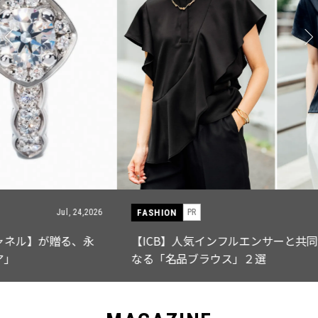
FASHION
PR
Jul, 15,2026
【ICB】人気インフルエンサーと共同制作! 週5で着たく
なる「名品ブラウス」２選