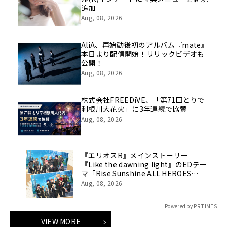
追加
Aug, 08, 2026
AliA、再始動後初のアルバム『mate』
本日より配信開始！リリックビデオも
公開！
Aug, 08, 2026
株式会社FREEDiVE、「第71回とりで
利根川大花火」に3年連続で協賛
Aug, 08, 2026
『エリオスR』メインストーリー
『Like the dawning light』のEDテー
マ「Rise Sunshine ALL HEROES
Ver.」がフルサイズ配信決定！
Aug, 08, 2026
Powered by PR TIMES
VIEW MORE