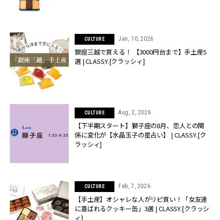
Jan, 10, 2026
CULTURE
銀座三越で買える！ 【3000円台まで】手土産5
選 | CLASSY.[クラッシィ]
Aug, 2, 2026
CULTURE
【下半期スタート】獅子座の8月、恋人との関
係に変化が【水晶玉子の星占い】 | CLASSY.[ク
ラッシィ]
Feb, 7, 2026
CULTURE
【手土産】オシャレな人がリピ買い！「女友達
に喜ばれるクッキー缶」3選 | CLASSY.[クラッシ
ィ]