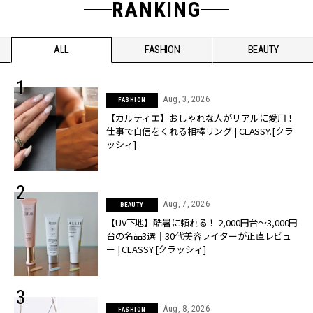
RANKING
ALL
FASHION
BEAUTY
Aug, 3, 2026
FASHION
【カルティエ】おしゃれな人がリアルに愛用！
仕事で自信をくれる相棒リング | CLASSY.[クラ
ッシィ]
Aug, 7, 2026
BEAUTY
【UV下地】酷暑に頼れる！ 2,000円台〜3,000円
台の名品3選｜30代美容ライターが正直レビュ
ー | CLASSY.[クラッシィ]
Aug, 8, 2026
FASHION