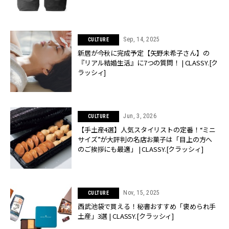
Sep, 14, 2025
CULTURE
新居が今秋に完成予定【矢野未希子さん】の
『リアル結婚生活』に7つの質問！ | CLASSY.[ク
ラッシィ]
Jun, 3, 2026
CULTURE
【手土産4選】人気スタイリストの定番！“ミニ
サイズ”が大評判の名店お菓子は「目上の方へ
のご挨拶にも最適」 | CLASSY.[クラッシィ]
Nov, 15, 2025
CULTURE
西武池袋で買える！秘書おすすめ「褒められ手
土産」3選 | CLASSY.[クラッシィ]