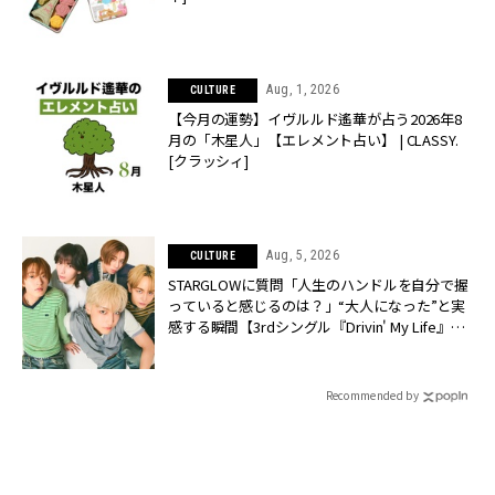
Aug, 1, 2026
CULTURE
【今月の運勢】イヴルルド遙華が占う2026年8
月の「木星人」【エレメント占い】 | CLASSY.
[クラッシィ]
Aug, 5, 2026
CULTURE
STARGLOWに質問「人生のハンドルを自分で握
っていると感じるのは？」“大️人になった”と実
感する瞬間【3rdシングル『Drivin' My Life』発
売】 | CLASSY.[クラッシィ]
Recommended by