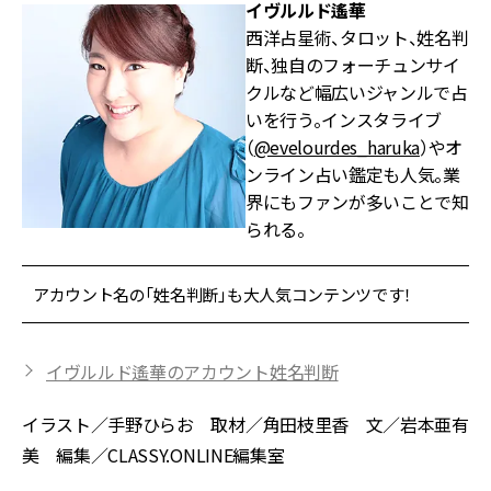
イヴルルド遙華
西洋占星術、タロット、姓名判
断、独自のフォーチュンサイ
クルなど幅広いジャンルで占
いを行う。インスタライブ
（
@evelourdes_haruka
）やオ
ンライン占い鑑定も人気。業
界にもファンが多いことで知
られる。
アカウント名の「姓名判断」も大人気コンテンツです！
イヴルルド遙華のアカウント姓名判断
イラスト／手野ひらお 取材／角田枝里香 文／岩本亜有
美 編集／CLASSY.ONLINE編集室