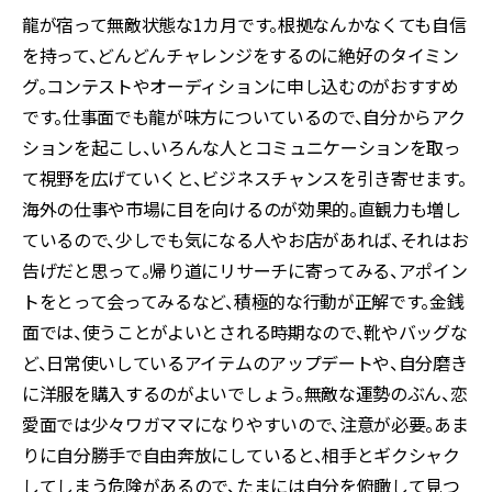
龍が宿って無敵状態な1カ月です。根拠なんかなくても自信
を持って、どんどんチャレンジをするのに絶好のタイミン
グ。コンテストやオーディションに申し込むのがおすすめ
です。仕事面でも龍が味方についているので、自分からアク
ションを起こし、いろんな人とコミュニケーションを取っ
て視野を広げていくと、ビジネスチャンスを引き寄せます。
海外の仕事や市場に目を向けるのが効果的。直観力も増し
ているので、少しでも気になる人やお店があれば、それはお
告げだと思って。帰り道にリサーチに寄ってみる、アポイン
トをとって会ってみるなど、積極的な行動が正解です。金銭
面では、使うことがよいとされる時期なので、靴やバッグな
ど、日常使いしているアイテムのアップデートや、自分磨き
に洋服を購入するのがよいでしょう。無敵な運勢のぶん、恋
愛面では少々ワガママになりやすいので、注意が必要。あま
りに自分勝手で自由奔放にしていると、相手とギクシャク
してしまう危険があるので、たまには自分を俯瞰して見つ