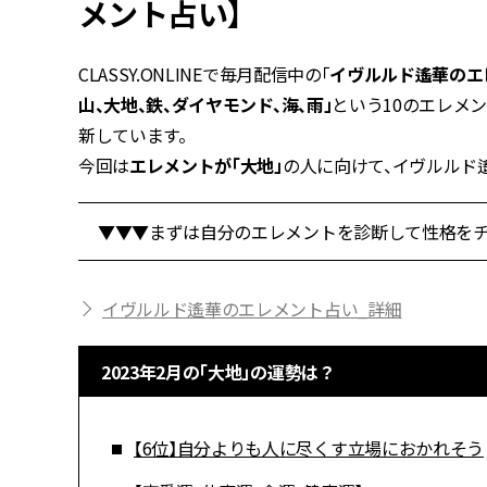
メント占い】
CLASSY.ONLINEで毎月配信中の「
イヴルルド遙華のエ
山、大地、鉄、ダイヤモンド、海、雨」
という10のエレメ
新しています。
今回は
エレメントが「大地」
の人に向けて、イヴルルド
▼▼▼まずは自分のエレメントを診断して性格をチ
イヴルルド遙華のエレメント占い_詳細
2023年2月の「大地」の運勢は？
【6位】自分よりも人に尽くす立場におかれそう