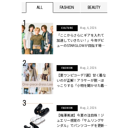
WEDDING
ALL
FASHION
BEAUTY
WEDDIN
 16, 2026
Aug, 6, 2026
CULTURE
はアリ？お呼
「ここからさらにギアを入れて
コーデ＆マナ
加速していきたい！」今年デビ
Y.[クラッシィ]
ューのSTARGLOWが目指す場所
とは？【3rdシングル『Drivin' My
Life』発売】 | CLASSY.[クラッシ
ィ]
 13, 2025
Aug, 2, 2026
FASHION
ブランドのリ
【夏ワンピコーデ7選】甘く着な
0代カップルの
いのが正解！アラサーが脱・ほ
SSY.[クラッシ
っこりする「小物を聞かせた着
こなし」 | CLASSY.[クラッシィ]
 30, 2026
Aug, 2, 2026
FASHION
リー】1つでも
【梅澤美波】今夏の注目株！ジ
ポメラートの
ュエリー感覚の「サムリングサ
シリーズに注
ンダル」でパンツコーデを更新 |