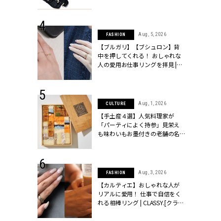
ッシィ]
CLASSY.[クラッシィ]
 24, 2026
Aug, 5, 2026
FASHION
方３選】結婚
【ブルガリ】【ブシュロン】背
“シンプル黒ワ
中を押してくれる！ おしゃれな
フ』で盛るのが
人の愛用お仕事リングを拝見 |
[クラッシィ]
CLASSY.[クラッシィ]
 18, 2025
Aug, 1, 2026
CULTURE
ティエ人気リ
【手土産４選】人気料理家が
ニティetc.
「パーティによく持参」見栄え
選ぶ人増えて
も味わいもお墨付きの老舗の名
[クラッシィ]
物とは？ | CLASSY.[クラッシィ]
 24, 2026
Aug, 3, 2026
FASHION
服”は【セオ
【カルティエ】おしゃれな人が
婚式にも仕事
リアルに愛用！ 仕事で自信をく
シック４選 |
れる相棒リング | CLASSY.[クラッ
ィ]
シィ]