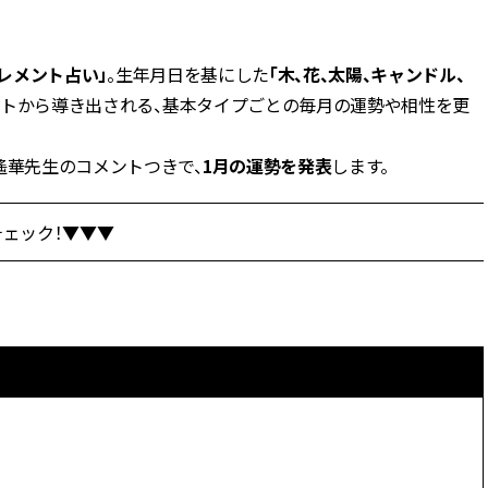
BEAUTY
レメント占い」
。生年月日を基にした
「木、花、太陽、キャンドル、
ントから導き出される、基本タイプごとの毎月の運勢や相性を更
Aug, 5, 2026
Feb,
BEAUTY
WEDDING
忙しい毎日に「うるおいター
結婚式に黒ドレス
ボ」を。新【SOFINA BASIC＋】
ばれで失敗しない
遙華先生のコメントつきで、
1月の運勢を発表
します。
のお手入れでうるおってなめら
ーを解説 | CLASS
かな肌を目指す | CLASSY.[クラッ
シィ]
ェック！▼▼▼
Aug, 6, 2026
Aug,
BEAUTY
WEDDING
【ヘアアクセ6選】手抜きに見え
【結婚指輪】人気
ない！アラサーのまとめ髪が垢
ング22選｜20〜3
抜ける「即戦力アクセ」たち |
エピソードも | CLA
CLASSY.[クラッシィ]
ィ]
Aug, 7, 2026
Jun,
BEAUTY
WEDDING
冷房・紫外線etc...「夏の隠れ乾
【一生ものジュエ
燥」を防ぐ【ベタつかない名品
存在感が際立つ！
クリーム】3選＜30代のベストコ
「トゥギャザー」