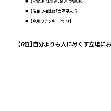
【恋愛運、仕事運、金運、健康運】
【注目の相性は「太陽星人」】
【今月のラッキーPoint】
【6位】自分よりも人に尽くす立場に