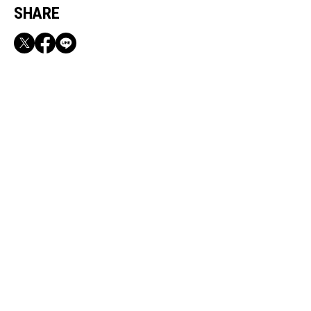
SHARE
RECOMMEND
満員電車も外回りも快適！身軽になれるバッグ
＆スマホショルダー3選
May, 4, 2026
CULTURE
野呂佳代さん(42)「結婚願望ゼロだった私が37