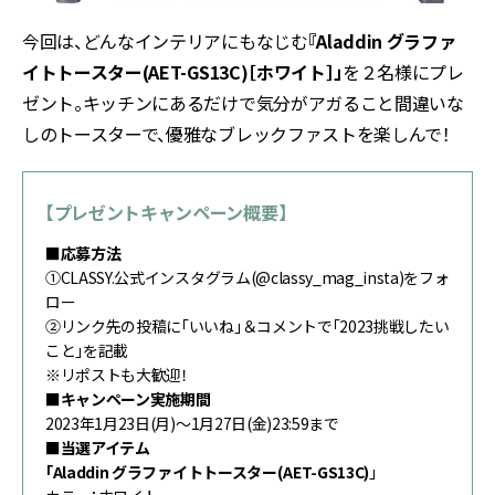
今回は、どんなインテリアにもなじむ
『Aladdin
グラファ
イトトースター(AET-GS13C)［
ホワイト］」
を２名様にプレ
ゼント。キッチンにあるだけで気分がアガること間違いな
しのトースターで、優雅なブレックファストを楽しんで！
【プレゼントキャンペーン概要】
■応募方法
①CLASSY.公式インスタグラム(@classy_mag_insta)をフォ
ロー
②リンク先の投稿に「いいね」＆コメントで「2023挑戦したい
こと」を記載
※リポストも大歓迎！
■キャンペーン実施期間
2023年1月23日(月)〜1月27日(金)23:59まで
■当選アイテム
「Aladdin グラファイトトースター(AET-GS13C)
」