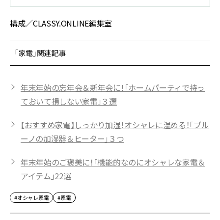
構成／CLASSY.ONLINE編集室
「家電」関連記事
年末年始の忘年会＆新年会に！「ホームパーティで持っ
ておいて損しない家電」３選
【おすすめ家電】しっかり加湿！オシャレに温める！「ブル
ーノの加湿器＆ヒーター」３つ
年末年始のご褒美に！「機能的なのにオシャレな家電＆
アイテム」22選
#オシャレ家電
#家電