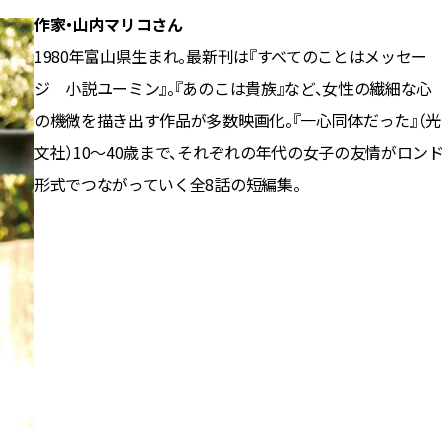
作家・山内マリコさん
1980年富山県生まれ。最新刊は『すべてのことはメッセー
ジ 小説ユーミン』。『あのこは貴族』など、女性の繊細な心
の機微を描き出す作品が多数映画化。『一心同体だった』（光
文社）10～40歳まで、それぞれの年代の女子の友情がロンド
形式でつながっていく全8話の短編集。