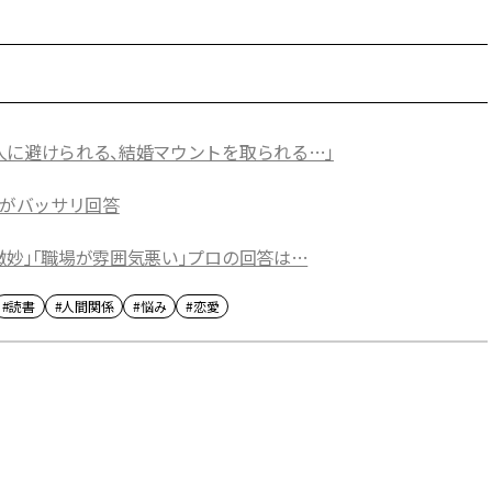
人に避けられる、結婚マウントを取られる…」
んがバッサリ回答
妙」「職場が雰囲気悪い」プロの回答は…
#読書
#人間関係
#悩み
#恋愛