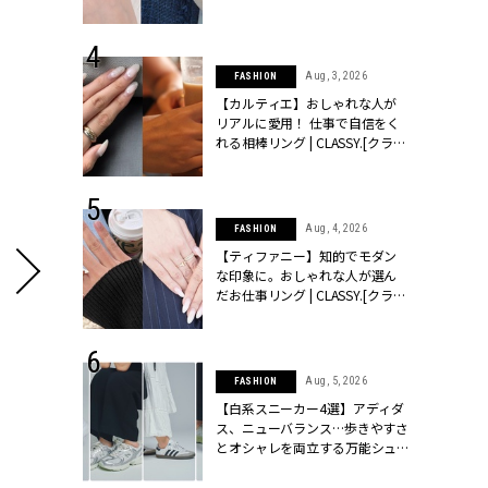
ッシィ]
CLASSY.[クラッシィ]
 24, 2026
Aug, 3, 2026
FASHION
方３選】結婚
【カルティエ】おしゃれな人が
“シンプル黒ワ
リアルに愛用！ 仕事で自信をく
フ』で盛るのが
れる相棒リング | CLASSY.[クラッ
[クラッシィ]
シィ]
 24, 2025
Aug, 4, 2026
FASHION
れバッグ最新
【ティファニー】知的でモダン
プラダetc.
な印象に。おしゃれな人が選ん
力あり」が条
だお仕事リング | CLASSY.[クラッ
クラッシィ]
シィ]
 20, 2026
Aug, 5, 2026
FASHION
シュロン、ショ
【白系スニーカー4選】アディダ
人が選んだ婚
ス、ニューバランス…歩きやすさ
公開 |
とオシャレを両立する万能シュ
ィ]
ーズ | CLASSY.[クラッシィ]