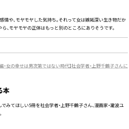
BEAUTY
感情や、モヤモヤした気持ち。それって女は嫉妬深い生き物だか
やら、モヤモヤの正体はもっと別のところにありそうです。
Aug, 5, 2026
Feb,
BEAUTY
WEDDING
ユニクロ名品も！日焼け対策ガ
結婚式に黒ドレス
チ勢の「ないと無理」なアイテ
ばれで失敗しない
ムハック7選 | CLASSY.[クラッシ
ーを解説 | CLASS
ィ]
後編・女の幸せは男次第ではない時代】社会学者・上野千鶴子さんに
Aug, 5, 2026
Aug,
BEAUTY
WEDDING
忙しい毎日に「うるおいター
【結婚指輪】人気
ボ」を。新【SOFINA BASIC＋】
ング22選｜20〜3
のお手入れでうるおってなめら
エピソードも | CLA
る本
かな肌を目指す | CLASSY.[クラッ
ィ]
シィ]
んでみてほしい5冊を社会学者・上野千鶴子さん、漫画家・瀧波ユ
Aug, 6, 2026
Jun,
BEAUTY
WEDDING
。
【ヘアアクセ6選】手抜きに見え
【一生ものジュエ
ない！アラサーのまとめ髪が垢
存在感が際立つ！
抜ける「即戦力アクセ」たち |
「トゥギャザー」