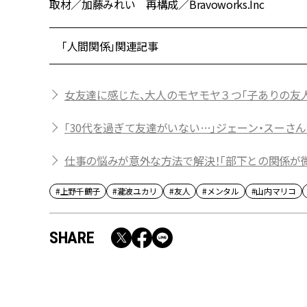
取材／加藤みれい 再構成／Bravoworks.Inc
「人間関係」関連記事
女友達に感じた、大人のモヤモヤ３つ「子ありの友
「30代を過ぎて友達がいない…」ジェーン・スーさ
仕事の悩みが意外な方法で解決！「部下との関係が微
#上野千鶴子
#瀧波ユカリ
#友人
#メンタル
#山内マリコ
SHARE