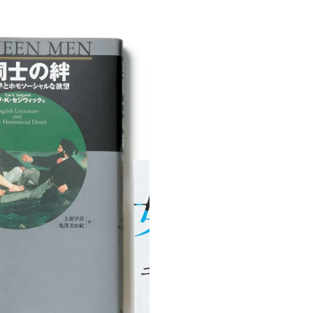
CLASSY.[クラッシィ]
目 | CLASSY.[クラ
Nov, 17, 2025
Mar,
BEAUTY
WEDDING
【落ちない名品リップ10選】塗
【トレンドの巻き
り直しできない・皮むけしやす
式ゲスト服の鉄板
いetc.悩みをクリア | CLASSY.[ク
ンピ”は『スカー
ラッシィ]
正解！ | CLASSY.
Aug, 5, 2026
Dec,
BEAUTY
WEDDING
夏の深刻なくすみ・色ムラにア
【結婚式のお呼ば
プローチ！【透明感を底上げ】
事情】アンテプリマ、
神コスメ３選 | CLASSY.[クラッシ
「小さくても収納
ィ]
件！ | CLASSY.[
Jul, 13, 2026
May,
BEAUTY
WEDDING
朝の“寝ぐせ直し”はもういらな
【カルティエ、ブ
い！夜に仕込む「ヘアケア家
ーメ】おしゃれな
電」3選 | CLASSY.[クラッシィ]
約指輪＆結婚指輪を
CLASSY.[クラッシ