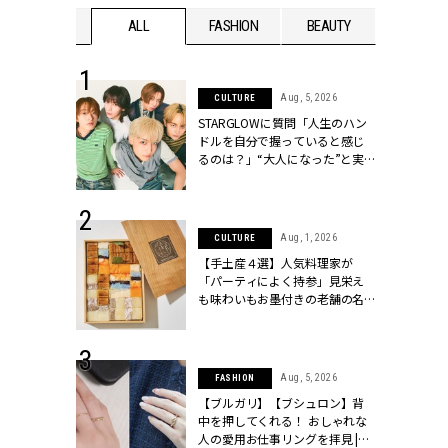
WEDDING
ALL
FASHION
BEAUTY
WEDDIN
 16, 2026
Aug, 5, 2026
CULTURE
はアリ？お呼
STARGLOWに質問「人生のハン
コーデ＆マナ
ドルを自分で握っていると感じ
Y.[クラッシィ]
るのは？」“大️人になった”と実
感する瞬間【3rdシングル
『Drivin' My Life』発売】 |
CLASSY.[クラッシィ]
 13, 2025
Aug, 1, 2026
CULTURE
ブランドのリ
【手土産４選】人気料理家が
0代カップルの
「パーティによく持参」見栄え
SSY.[クラッシ
も味わいもお墨付きの老舗の名
物とは？ | CLASSY.[クラッシィ]
 30, 2026
Aug, 5, 2026
FASHION
リー】1つでも
【ブルガリ】【ブシュロン】背
ポメラートの
中を押してくれる！ おしゃれな
シリーズに注
人の愛用お仕事リングを拝見 |