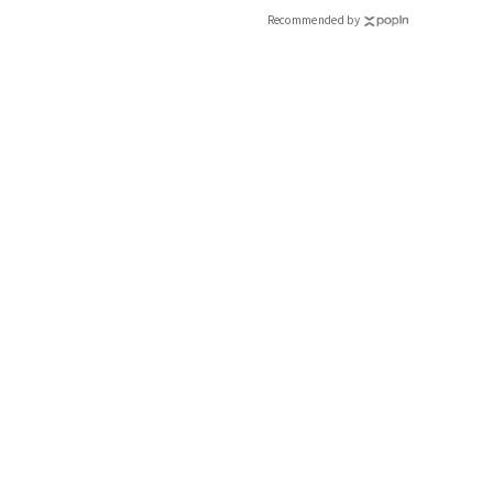
Recommended by
【上野千鶴子さんご推薦】
『女ぎらい ニッポンのミソジニー』
上野千鶴子著 朝日新聞出版
＼日本にも根深く存在するさまざまなミソジニーを知ることが
日本にミソジニーを紹介し、浸透させた男女ともに必読の一冊。
解説し、日本のさまざまなミソジニーを解剖しました」（上野さん