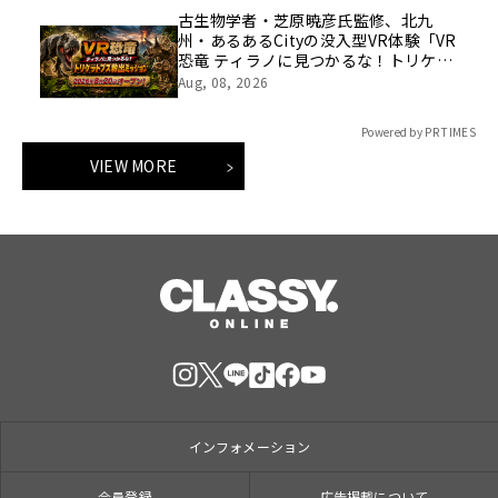
古生物学者・芝原暁彦氏監修、北九
州・あるあるCityの没入型VR体験「VR
恐竜 ティラノに見つかるな！トリケラ
トプス救出ミッション」の制作を往来
Aug, 08, 2026
が担当
Powered by PR TIMES
VIEW MORE
インフォメーション
会員登録
広告掲載について