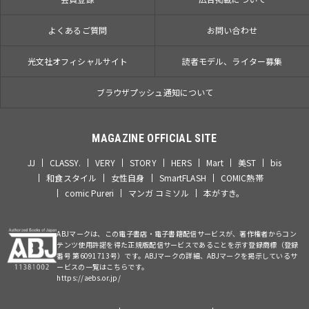
よくあるご質問
お問い合わせ
光文社オフィシャルサイト
読者モデル、ライター募集
ブラウザプッシュ通知について
MAGAZINE OFFICIAL SITE
JJ
CLASSY.
VERY
STORY
HERS
Mart
美ST
bis
和食スタイル
女性自身
SmartFLASH
COMIC熱帯
comic Pureri
マンガ コミソル
本がすき。
ABJマークは、この電子書店・電子書籍配信サービスが、著作権者からコン
テンツ使用許諾を得た正規版配信サービスであることを示す登録商標（登録
番号 第6091713号）です。ABJマークの詳細、ABJマークを掲示しているサ
ービスの一覧はこちらです。
https://aebs.or.jp/