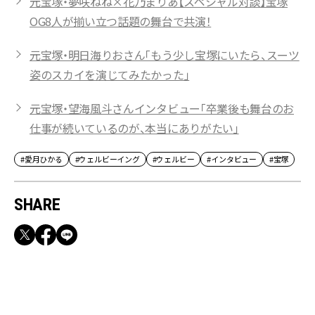
元宝塚・夢咲ねね×花乃まりあ【スペシャル対談】宝塚
OG8人が揃い立つ話題の舞台で共演！
元宝塚・明日海りおさん「もう少し宝塚にいたら、スーツ
姿のスカイを演じてみたかった」
元宝塚・望海風斗さんインタビュー「卒業後も舞台のお
仕事が続いているのが、本当にありがたい」
#愛月ひかる
#ウェルビーイング
#ウェルビー
#インタビュー
#宝塚
SHARE