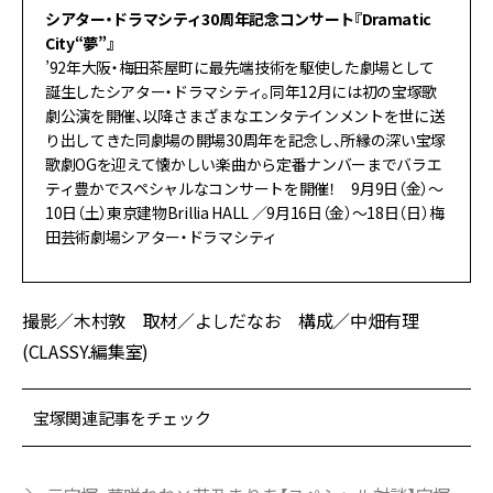
シアター・ドラマシティ30周年記念コンサート『Dramatic
City“夢”』
’92年大阪・梅田茶屋町に最先端技術を駆使した劇場として
誕生したシアター・ドラマシティ。同年12月には初の宝塚歌
劇公演を開催、以降さまざまなエンタテインメントを世に送
り出してきた同劇場の開場30周年を記念し、所縁の深い宝塚
歌劇OGを迎えて懐かしい楽曲から定番ナンバーまでバラエ
ティ豊かでスペシャルなコンサートを開催！ 9月9日（金）～
10日（土）東京建物Brillia HALL ／9月16日（金）～18日（日）梅
田芸術劇場シアター・ドラマシティ
撮影／木村敦 取材／よしだなお 構成／中畑有理
(CLASSY.編集室)
宝塚関連記事をチェック