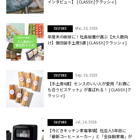
インタビュー】 | CLASSY.[クラッシィ]
Mar, 20, 2026
CULTURE
年度末の挨拶に！社長秘書が選ぶ【大人数向
け】個包装手土産5選 | CLASSY.[クラッシィ]
Sep, 26, 2025
CULTURE
【手土産4選】センスのいい人が愛用『お酒に
も合うビスケット』が喜ばれる！ | CLASSY.[ク
ラッシィ]
Jul, 24, 2026
CULTURE
【今どきキッチン家電事情】社会人5年目に
「最新コーヒーメーカー」と「全自動家電」が