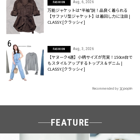
Aug, 6, 2026
FASHION
万能ジャケットは“半袖”説！品良く着られる
【サファリ型ジャケット】は着回し力に注目 |
CLASSY.[クラッシィ]
Aug, 3, 2026
FASHION
【ヤヌーク4選】小柄サイズが充実！150㎝台で
もスタイルアップするトップス＆デニム |
CLASSY.[クラッシィ]
Recommended by
FEATURE