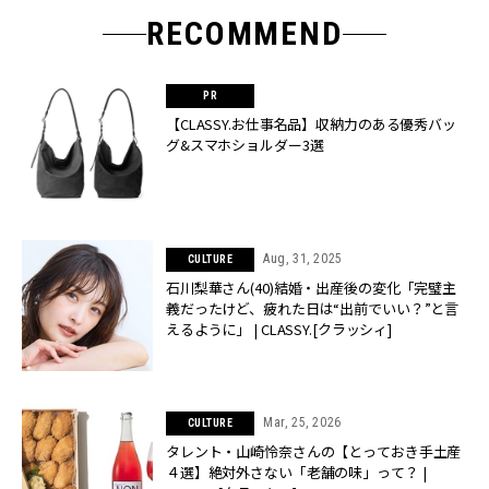
RECOMMEND
【CLASSY.お仕事名品】収納力のある優秀バッ
グ&スマホショルダー3選
Aug, 31, 2025
CULTURE
石川梨華さん(40)結婚・出産後の変化「完璧主
義だったけど、疲れた日は“出前でいい？”と言
えるように」 | CLASSY.[クラッシィ]
Mar, 25, 2026
CULTURE
タレント・山崎怜奈さんの【とっておき手土産
４選】絶対外さない「老舗の味」って？ |