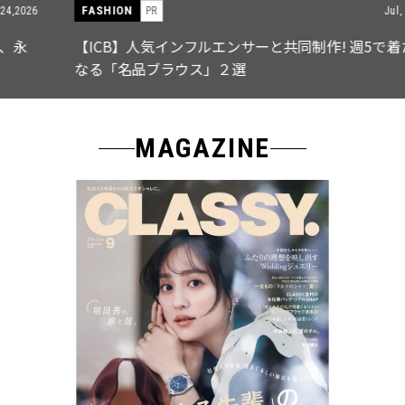
FASHION
PR
Jul, 15,2026
【ICB】人気インフルエンサーと共同制作! 週5で着たく
なる「名品ブラウス」２選
MAGAZINE