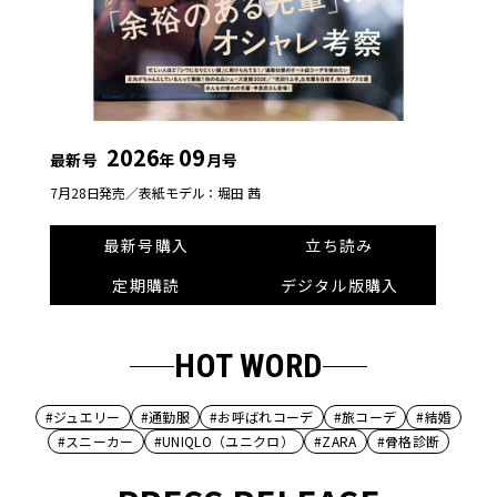
2026
09
最新号
年
月号
7月28日発売／
表紙モデル：堀田 茜
最新号購入
立ち読み
定期購読
デジタル版購入
HOT WORD
#ジュエリー
#通勤服
#お呼ばれコーデ
#旅コーデ
#結婚
#スニーカー
#UNIQLO（ユニクロ）
#ZARA
#骨格診断