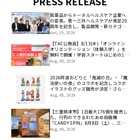
PRESS RELEASE
医薬品からトータルヘルスケア企業へ
の変革。第一三共ヘルスケアが発足20
周年を記念し、製品開発・新カテゴリ
挑戦の舞台や旧社統合時のエピソード
Jun, 19, 2026
を社員の想いとともに振り返る特別映
像を公開！
【TAC公務員】8/13(木)「オンライン
オリエンテーション（体験入学）」を
無料で開催！学習スタートはじめの1
歩！
Aug, 08, 2026
2026阿波おどりと「鬼滅の刃」・「魔
法使いの夜」のコラボを記念しコラボ
イラストのグッズ販売が決定！さらに
ufotableがこれまでに手掛けた歴代阿
Aug, 08, 2026
波おどりイラストのスタンプラリーも
実施！
【三重県津市】1日最大176個を販売し
た、行列のできるわたあめ自販機
「CANDY SPIN」8月8日（土）、三重
県津市のイオンモール津南に設置。
Aug, 08, 2026