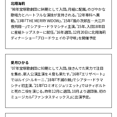
北翔海莉
‘98年宝塚歌劇団に84期として入団。月組に配属。のびやかな
歌唱力とハートフルな演技が支持される。’12年専科へ異
動。’13年『THE MERRY WIDOW』、’15年『風の次郎吉―大江戸
夜飛翔―』でシアター・ドラマシティ主演。’15年、入団18年目
に星組トップスターに就任。’16年退団。12月20日に北翔海莉
ディナーショー「ブロードウェイの子守唄」を開催予定
愛月ひかる
‘07年宝塚歌劇団に93期として入団。抜きんでた実力で注目
を集め、新人公演主演を４度も果たす。’16年『エリザベート』
ではルイジ・ルキーニ、’18年『不滅の棘』でシアター・ドラマ
シティ初主演、’21年『ロミオとジュリエット』ではティボルト
と死の二役を演じる。昨年12月に退団。10月より退団後、初の
ミュージカル『ファンタスティックス』に出演予定。