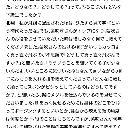
た。「どうなの？」「どうしてる？」って。みちこさんはどんな
下級生でしたか？
北翔
私が月組に配属された頃は、ひたすら見て学べとい
う時代たっだな。でも、紫吹淳さんがトップになり、紫吹さ
んのお役をさせていただいた時は惜しみなく何でも教えて
くださいました。紫吹さんの投げる帽子がいつもカッコよ
く真っ直ぐ飛ぶのが不思議で「どうして真っ直ぐ飛ぶんで
すか？」と聞いたら、「そういうことを聞いてくる子が少な
いんだよ、いいところに気づいたね！」なんて言いながら、帽
子におもりを入れる技を教えてくださって。「どんなに激し
く踊ってもスボンがピシッとしているのはどうしてです
か？」と聞いたら、裾にメダルを仕込んでいるのを見せてく
ださいました。脚を長く見せるためには身体のどこをひね
ってポージングするといいとか、舞台から映える顔の角度
は何度とか…。役のことはもちろんですが、紫吹さんが何年
もかけて研究された宝塚の美学を事細かにすべて教えてく