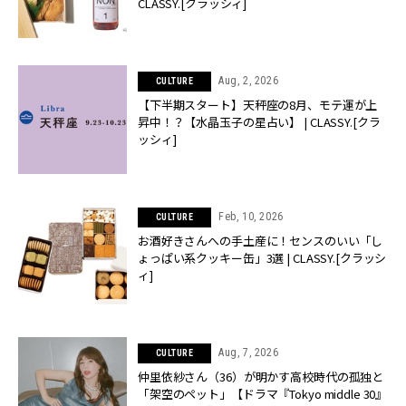
CLASSY.[クラッシィ]
Aug, 2, 2026
CULTURE
【下半期スタート】天秤座の8月、モテ運が上
昇中！？【水晶玉子の星占い】 | CLASSY.[クラ
ッシィ]
Feb, 10, 2026
CULTURE
お酒好きさんへの手土産に！センスのいい「し
ょっぱい系クッキー缶」3選 | CLASSY.[クラッシ
ィ]
Aug, 7, 2026
CULTURE
仲里依紗さん（36）が明かす高校時代の孤独と
「架空のペット」【ドラマ『Tokyo middle 30』