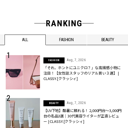
RANKING
ALL
FASHION
BEAUTY
Aug, 7, 2026
FASHION
「それ、ホントにユニクロ？」な高揚感小物に
注目！【女性誌スタッフのリアル買い３選】 |
CLASSY.[クラッシィ]
Aug, 7, 2026
BEAUTY
【UV下地】酷暑に頼れる！ 2,000円台〜3,000円
台の名品3選｜30代美容ライターが正直レビュ
ー | CLASSY.[クラッシィ]