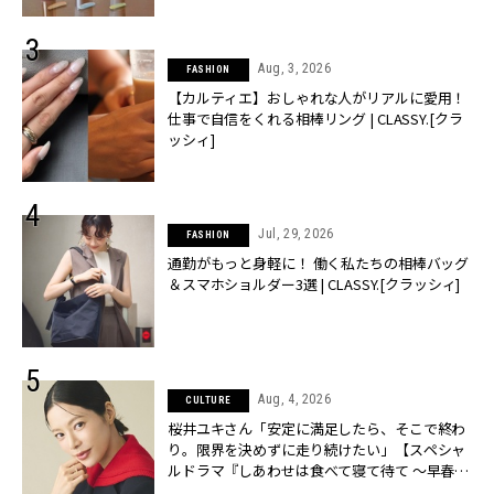
Aug, 3, 2026
FASHION
【カルティエ】おしゃれな人がリアルに愛用！
仕事で自信をくれる相棒リング | CLASSY.[クラ
ッシィ]
Jul, 29, 2026
FASHION
通勤がもっと身軽に！ 働く私たちの相棒バッグ
＆スマホショルダー3選 | CLASSY.[クラッシィ]
Aug, 4, 2026
CULTURE
桜井ユキさん「安定に満足したら、そこで終わ
り。限界を決めずに走り続けたい」【スペシャ
ルドラマ『しあわせは食べて寝て待て ～早春の
養生編～』】 | CLASSY.[クラッシィ]