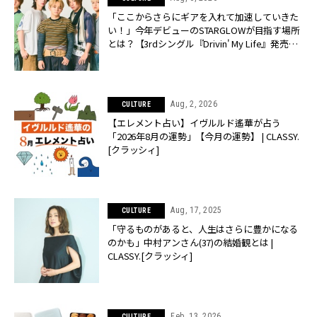
「ここからさらにギアを入れて加速していきた
い！」今年デビューのSTARGLOWが目指す場所
とは？【3rdシングル『Drivin' My Life』発売】 |
CLASSY.[クラッシィ]
Aug, 2, 2026
CULTURE
【エレメント占い】イヴルルド遙華が占う
「2026年8月の運勢」【今月の運勢】 | CLASSY.
[クラッシィ]
Aug, 17, 2025
CULTURE
「守るものがあると、人生はさらに豊かになる
のかも」中村アンさん(37)の結婚観とは |
CLASSY.[クラッシィ]
Feb, 13, 2026
CULTURE