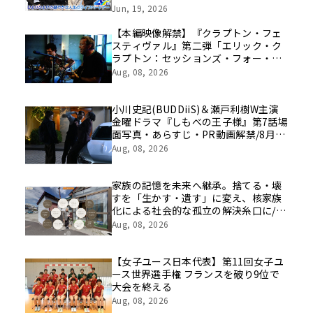
挑戦の舞台や旧社統合時のエピソード
Jun, 19, 2026
を社員の想いとともに振り返る特別映
像を公開！
【本編映像解禁】『クラプトン・フェ
スティヴァル』第二弾「エリック・ク
ラプトン：セッションズ・フォー・ロ
バート・ジョンソン2004」8/21（金）
Aug, 08, 2026
公開まであと２週！
小川史記(BUDDiiS)＆瀬戸利樹W主演
金曜ドラマ『しもべの王子様』第7話場
面写真・あらすじ・PR動画解禁/8月14
日(金)よる11時～放送
Aug, 08, 2026
家族の記憶を未来へ継承。捨てる・壊
すを「生かす・遺す」に変え、核家族
化による社会的な孤立の解決糸口に/家
族の思い出をVRで保存する「ハウスト
Aug, 08, 2026
ーリー」サービス開始
【女子ユース日本代表】第11回女子ユ
ース世界選手権 フランスを破り9位で
大会を終える
Aug, 08, 2026