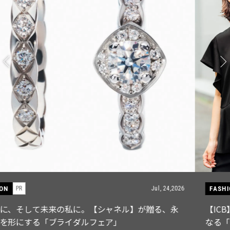
FASHION
PR
Jul, 15,2026
【ICB】人気インフルエンサーと共同制作! 週5で着たく
なる「名品ブラウス」２選