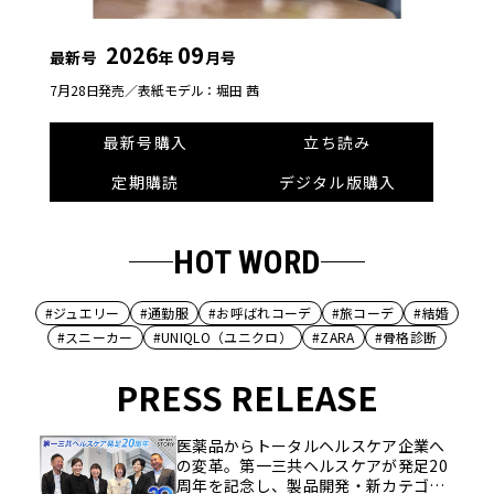
2026
09
最新号
年
月号
7月28日発売／
表紙モデル：堀田 茜
最新号購入
立ち読み
定期購読
デジタル版購入
HOT WORD
#ジュエリー
#通勤服
#お呼ばれコーデ
#旅コーデ
#結婚
#スニーカー
#UNIQLO（ユニクロ）
#ZARA
#骨格診断
PRESS RELEASE
医薬品からトータルヘルスケア企業へ
の変革。第一三共ヘルスケアが発足20
周年を記念し、製品開発・新カテゴリ