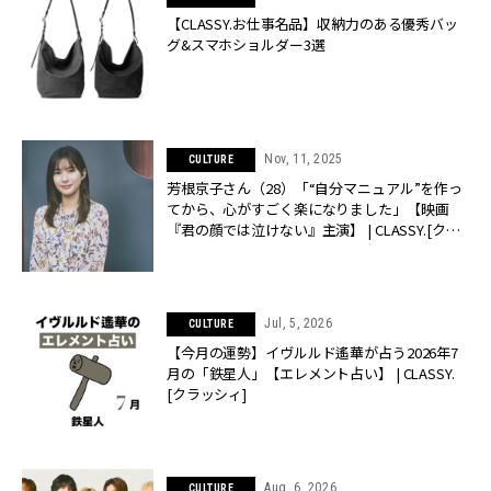
【CLASSY.お仕事名品】収納力のある優秀バッ
グ&スマホショルダー3選
Nov, 11, 2025
CULTURE
芳根京子さん（28）「“自分マニュアル”を作っ
てから、心がすごく楽になりました」【映画
『君の顔では泣けない』主演】 | CLASSY.[クラ
ッシィ]
Jul, 5, 2026
CULTURE
【今月の運勢】イヴルルド遙華が占う2026年7
月の「鉄星人」【エレメント占い】 | CLASSY.
[クラッシィ]
Aug, 6, 2026
CULTURE