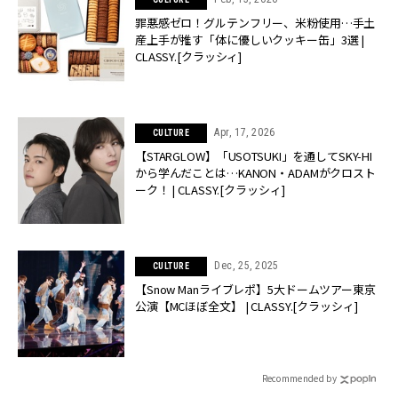
罪悪感ゼロ！グルテンフリー、米粉使用…手土
産上手が推す「体に優しいクッキー缶」3選 |
CLASSY.[クラッシィ]
Apr, 17, 2026
CULTURE
【STARGLOW】「USOTSUKI」を通してSKY-HI
から学んだことは…KANON・ADAMがクロスト
ーク！ | CLASSY.[クラッシィ]
Dec, 25, 2025
CULTURE
【Snow Manライブレポ】5大ドームツアー東京
公演【MCほぼ全文】 | CLASSY.[クラッシィ]
Recommended by