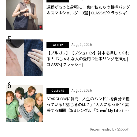
通勤がもっと身軽に！ 働く私たちの相棒バッグ
＆スマホショルダー3選 | CLASSY.[クラッシィ]
Aug, 5, 2026
FASHION
【ブルガリ】【ブシュロン】背中を押してくれ
る！ おしゃれな人の愛用お仕事リングを拝見 |
CLASSY.[クラッシィ]
Aug, 5, 2026
CULTURE
STARGLOWに質問「人生のハンドルを自分で握
っていると感じるのは？」“大️人になった”と実
感する瞬間【3rdシングル『Drivin' My Life』発
売】 | CLASSY.[クラッシィ]
Recommended by