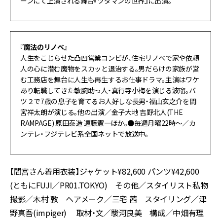
ーンにて上演される舞台『ツダマンの世界』に出演。
『魔法のリノベ』
人生をこじらせた凸凹営業コンビが、住宅リノベで家や依頼
人の心に潜む魔物をスカッと退治する。男だらけの家族が営
む工務店を舞台に人生も再生するお仕事ドラマ。主演はワケ
あり転職してきた敏腕助っ人・真行寺小梅を演じる波瑠。バ
ツ２で7歳の息子を育てるお人好しな長男・福山玄之介を間
宮祥太朗が演じる。他の出演／金子大地 吉野北人(THE
RAMPAGE) 原田泰造 遠藤憲一ほか。●毎週月曜22時～／カ
ンテレ・フジテレビ系全国ネットで放送中。
【間宮さん着用衣装】ジャケット¥82,600 パンツ¥42,600
(ともにFUJI／PR01.TOKYO) その他／スタイリスト私物
撮影／木村 敦 ヘアメーク／三宅 茜 スタイリング／津
野真吾(impiger) 取材・文／駿河良美 構成／中畑有理