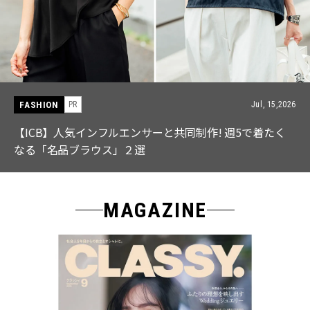
FASHION
PR
Jul, 15,2026
【ICB】人気インフルエンサーと共同制作! 週5で着たく
なる「名品ブラウス」２選
MAGAZINE