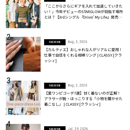
「ここからさらにギアを入れて加速していきた
い！」今年デビューのSTARGLOWが目指す場所
とは？【3rdシングル『Drivin' My Life』発売】 |
CLASSY.[クラッシィ]
Aug, 3, 2026
FASHION
【カルティエ】おしゃれな人がリアルに愛用！
仕事で自信をくれる相棒リング | CLASSY.[クラ
ッシィ]
Aug, 2, 2026
FASHION
【夏ワンピコーデ7選】甘く着ないのが正解！
アラサーが脱・ほっこりする「小物を聞かせた
着こなし」 | CLASSY.[クラッシィ]
Jul, 29, 2026
FASHION