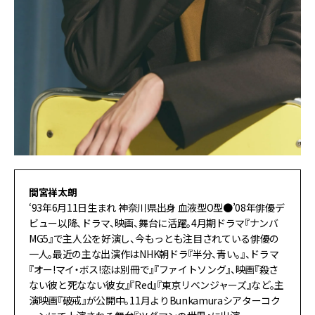
間宮祥太朗
‘93年6月11日生まれ 神奈川県出身 血液型O型●’08年俳優デ
ビュー以降、ドラマ、映画、舞台に活躍。4月期ドラマ『ナンバ
MG5』で主人公を好演し、今もっとも注目されている俳優の
一人。最近の主な出演作はNHK朝ドラ『半分、青い。』、ドラマ
『オー!マイ・ボス!恋は別冊で』『ファイトソング』、映画『殺さ
ない彼と死なない彼女』『Red』『東京リベンジャーズ』など。主
演映画『破戒』が公開中。11月よりBunkamuraシアターコク