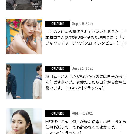
Sep, 20, 2025
CULTURE
「この人になら裏切られてもいいと思えた」山
本舞香さん(27)が結婚を決めた理由とは【『ラ
ブキャッチャージャパン2』インタビュー】 |
CLASSY.[クラッシィ]
Jun, 22, 2026
CULTURE
樋口幸平さん「心が動いたものには自分から手
を伸ばすタイプ。恋愛だったら自分から食事に
誘います」 | CLASSY.[クラッシィ]
Aug, 10, 2025
CULTURE
MEGUMI さん（43）が経た結婚、出産「お金も
仕事も減って…でも辞めなくてよかっ た」 |
CLASSY.[クラッシィ]