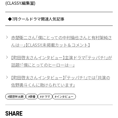
(CLASSY.編集室)
◆7月クールドラマ関連人気記事
赤楚衛二さん「僕にとっての中村倫也さんと有村架純さ
んは…」【CLASSY.未掲載カット＆コメント】
【町田啓太さんインタビュー】主演ドラマ『テッパチ！』が
話題！「僕にとってのヒーローは…」
【町田啓太さんインタビュー】『テッパチ！』では「共演の
佐野勇斗くんに助けられています」
#間宮祥太朗
#俳優
#ドラマ
#インタビュー
SHARE