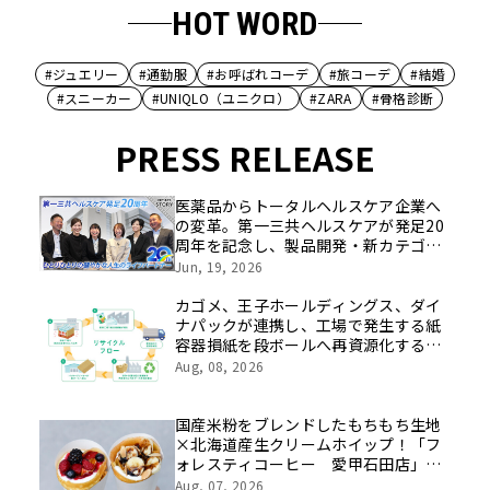
HOT WORD
#ジュエリー
#通勤服
#お呼ばれコーデ
#旅コーデ
#結婚
#スニーカー
#UNIQLO（ユニクロ）
#ZARA
#骨格診断
PRESS RELEASE
医薬品からトータルヘルスケア企業へ
の変革。第一三共ヘルスケアが発足20
周年を記念し、製品開発・新カテゴリ
挑戦の舞台や旧社統合時のエピソード
Jun, 19, 2026
を社員の想いとともに振り返る特別映
像を公開！
カゴメ、王子ホールディングス、ダイ
ナパックが連携し、工場で発生する紙
容器損紙を段ボールへ再資源化する実
証を開始
Aug, 08, 2026
国産米粉をブレンドしたもちもち生地
×北海道産生クリームホイップ！「フ
ォレスティコーヒー 愛甲石田店」に
て、８月１７日（月）からクレープ販
Aug, 07, 2026