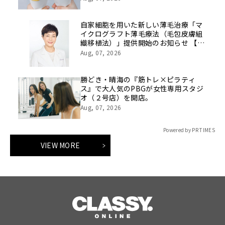
売を開始
自家細胞を用いた新しい薄毛治療「マ
イクログラフト薄毛療法（毛包皮膚組
織移植法）」提供開始のお知らせ 【医
療法人社団 青真会 青山エルクリニ
Aug, 07, 2026
ック】
勝どき・晴海の『筋トレ×ピラティ
ス』で大人気のPBGが女性専用スタジ
オ（２号店）を開店。
Aug, 07, 2026
Powered by PR TIMES
VIEW MORE