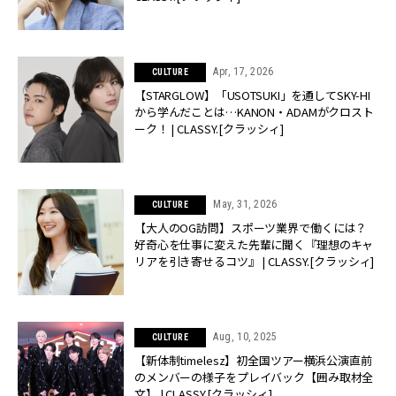
Apr, 17, 2026
CULTURE
【STARGLOW】「USOTSUKI」を通してSKY-HI
から学んだことは…KANON・ADAMがクロスト
ーク！ | CLASSY.[クラッシィ]
May, 31, 2026
CULTURE
【大人のOG訪問】スポーツ業界で働くには？
好奇心を仕事に変えた先輩に聞く『理想のキャ
リアを引き寄せるコツ』 | CLASSY.[クラッシィ]
Aug, 10, 2025
CULTURE
【新体制timelesz】初全国ツアー横浜公演直前
のメンバーの様子をプレイバック【囲み取材全
文】 | CLASSY.[クラッシィ]