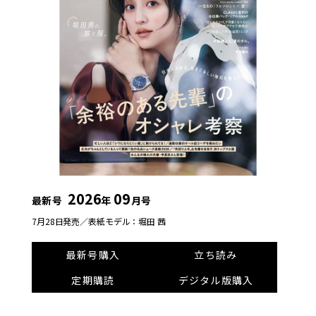
2026
09
最新号
年
月号
7月28日発売／
表紙モデル：堀田 茜
最新号購入
立ち読み
定期購読
デジタル版購入