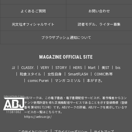
よくあるご質問
お問い合わせ
光文社オフィシャルサイト
読者モデル、ライター募集
ブラウザプッシュ通知について
MAGAZINE OFFICIAL SITE
JJ
CLASSY.
VERY
STORY
HERS
Mart
美ST
bis
和食スタイル
女性自身
SmartFLASH
COMIC熱帯
comic Pureri
マンガ コミソル
本がすき。
ABJマークは、この電子書店・電子書籍配信サービスが、著作権者からコン
テンツ使用許諾を得た正規版配信サービスであることを示す登録商標（登録
番号 第6091713号）です。ABJマークの詳細、ABJマークを掲示しているサ
ービスの一覧はこちらです。
https://aebs.or.jp/
このサイトについて
プライバシーポリシー
サイトマップ