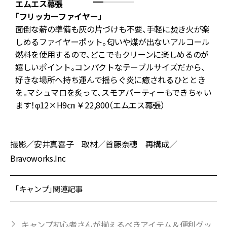
エムエス幕張
「フリッカーファイヤー」
「
面倒な薪の準備も灰の片づけも不要、手軽に焚き火が楽
カ
しめるファイヤーポット。匂いや煤が出ないアルコール
ル
燃料を使用するので、どこでもクリーンに楽しめるのが
と
嬉しいポイント。コンパクトなテーブルサイズだから、
、
好きな場所へ持ち運んで揺らぐ炎に癒されるひととき
を。マシュマロを炙って、スモアパーティーもできちゃい
ます！φ12×H9㎝ ￥22,800（エムエス幕張）
撮影／安井真喜子 取材／首藤奈穂 再構成／
Bravoworks.Inc
「キャンプ」関連記事
キャンプ初心者さんが揃えるべきアイテム＆便利グッ