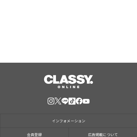
VTuberグループ「ンニマニティ」所属
の『押水結夏』誕生日記念グッズが販
売開始！
Aug, 08, 2026
インフォメーション
会員登録
広告掲載について